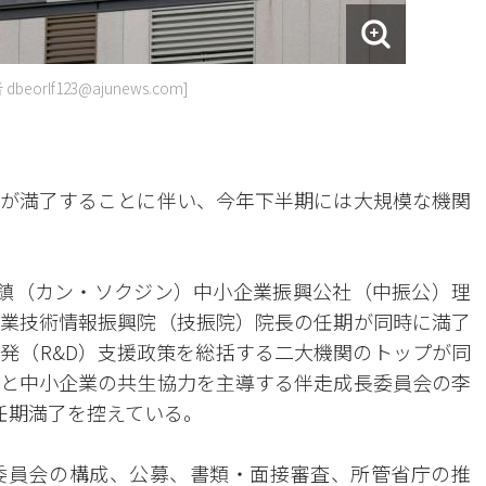
rlf123@ajunews.com]
が満了することに伴い、今年下半期には大規模な機関
石鎮（カン・ソクジン）中小企業振興公社（中振公）理
業技術情報振興院（技振院）院長の任期が同時に満了
発（R&D）支援政策を総括する二大機関のトップが同
と中小企業の共生協力を主導する伴走成長委員会の李
任期満了を控えている。
委員会の構成、公募、書類・面接審査、所管省庁の推