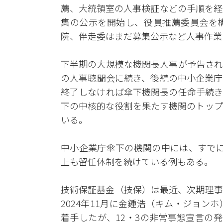
薦、大統領室の人事検証などの手順を経
集の公示を開始し、役員推薦委員会を
院、伴走委はまだ募集公示など人事作業
下半期の大規模な機関長人事が予告され
の人事聴聞会に続き、後続の中小企業庁
終了しなければ傘下機関長の任命手続き
下の中核的な役割を果たす機関のトップ
いる。
中小企業庁傘下の機関の中には、すでに
上も留任体制を続けている例もある。
技術保証基金（技保）は最近、次期理事
2024年11月に金鍾浩（キム・ジョ
着手したが、12・3の非常事態宣言の