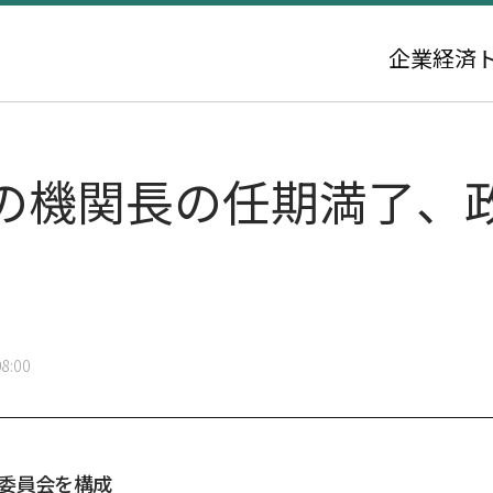
企業
経済
の機関長の任期満了、
8:00
委員会を構成