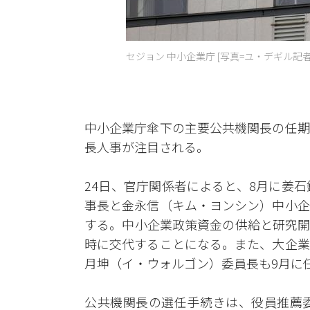
セジョン 中小企業庁 [写真=ユ・デギル記者 dbeo
中小企業庁傘下の主要公共機関長の任期
長人事が注目される。
24日、官庁関係者によると、8月に姜
事長と金永信（キム・ヨンシン）中小企
する。中小企業政策資金の供給と研究開
時に交代することになる。また、大企業
月坤（イ・ウォルゴン）委員長も9月に
公共機関長の選任手続きは、役員推薦