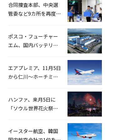
合同捜査本部、中央選
管委など9カ所を再度家
宅捜索…「投票率操
作」の資料を確保
ポスコ・フューチャー
エム、国内バッテリー
企業とLFP正極材19万ト
ンの供給契約を締結
エアプレミア、11月5日
から仁川〜ホーチミン
路線運航へ…3年2ヶ月
ぶりの再開
ハンファ、来月5日に
「ソウル世界花火祭り
2026」開催…韓・米・
英の3カ国が参加
イースター航空、韓国
国内航空会社で1位を記