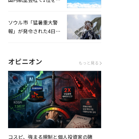
録…「上半期搭乗率
93%」
ソウル市「猛暑重大警
報」が発令された4日、
熱中症患者39人追加発
生
オピニオン
もっと見る
コスピ、強まる規制と個人投資家の賭