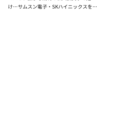
け…サムスン電子・SKハイニックスを巡
る明暗