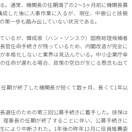
る。通常、機関長の任期満了の2～3ヶ月前に機関長募
構成した後に人事作業に入るが、現在、中振公と技振
の第一歩も踏み出していない状況である。
ているが、韓成淑（ハン・ソンスク）国務総理候補者
長官任命手続きが残っているため、内閣改造が完全に
が本格化しないと業界は見込んでいる。中小企業庁傘
の任命が遅れる場合、政策の空白が生じる懸念も出て
任期が終了した機関長が短くて数ヶ月、長くて1年以
長選任のための第三回公募手続きに着手した。技保は
ンホ）理事長の任期が終了することに伴い、公募手続きに
発生により中断された。1年後の昨年12月に役員推薦委