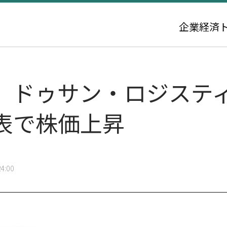
企業
経済
、ドゥサン・ロジステ
表で株価上昇
4:00