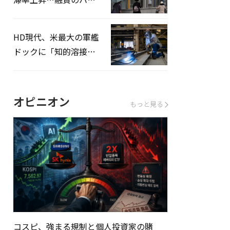
ドルはさらに高く
HD現代、米最大の軍艦
ドックに「知的溶接」
システムを導入へ
オピニオン
もっと見る
コスピ、強まる規制と個人投資家の賭