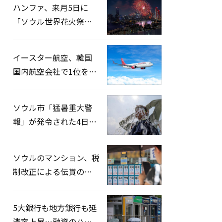
ハンファ、来月5日に
「ソウル世界花火祭り
2026」開催…韓・米・
英の3カ国が参加
イースター航空、韓国
国内航空会社で1位を記
録…「上半期搭乗率
93%」
ソウル市「猛暑重大警
報」が発令された4日、
熱中症患者39人追加発
生
ソウルのマンション、税
制改正による伝貰の月
貰化加速を憂慮
5大銀行も地方銀行も延
滞率上昇…融資のハー