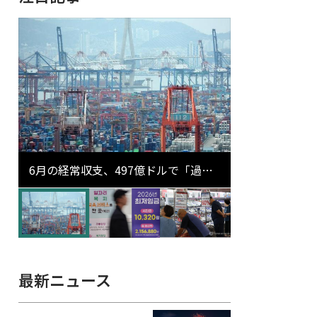
6月の経常収支、497億ドルで「過去
最大」…輸出が初の1000億ドル突破
最新ニュース