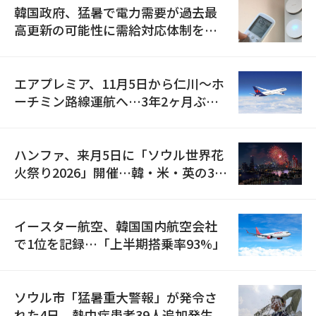
韓国政府、猛暑で電力需要が過去最
高更新の可能性に需給対応体制を点
検
エアプレミア、11月5日から仁川〜ホ
ーチミン路線運航へ…3年2ヶ月ぶり
の再開
ハンファ、来月5日に「ソウル世界花
火祭り2026」開催…韓・米・英の3カ
国が参加
イースター航空、韓国国内航空会社
で1位を記録…「上半期搭乗率93%」
ソウル市「猛暑重大警報」が発令さ
れた4日、熱中症患者39人追加発生