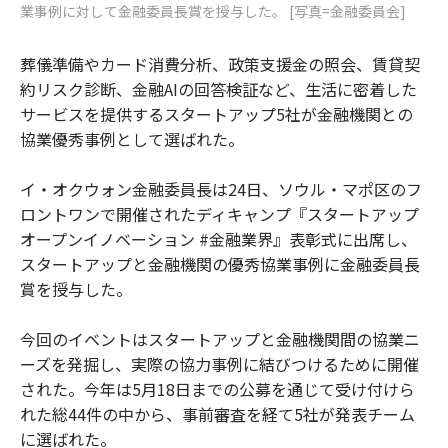
業事例に対して金融委員長賞を授与した。 [写真=金融委員会]
葬儀準備やカード消費分析、政策支援金の照会、賃貸契
約リスク診断、金融AIの回答検証など、生活に密着した
サービスを提供するスタートアップ5社が金融機関との
協業優秀事例として選ばれた。
イ・オクウォン金融委員長は24日、ソウル・マポ区のフ
ロントワンで開催されたディキャンプ『スタートアップ
オープンイノベーション #金融業界』表彰式に出席し、
スタートアップと金融機関の優秀協業事例に金融委員長
賞を授与した。
今回のイベントはスタートアップと金融機関間の協業ニ
ーズを発掘し、実際の協力事例に結びつけるために開催
された。今年は5月18日までの公募を通じて受け付けら
れた総44件の中から、事前審査を経て5社が発表チーム
に選ばれた。