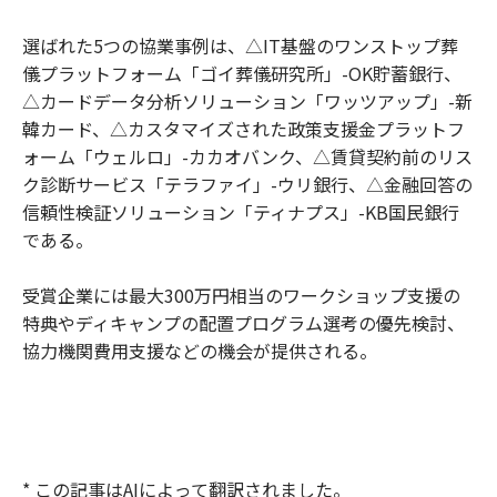
選ばれた5つの協業事例は、△IT基盤のワンストップ葬
儀プラットフォーム「ゴイ葬儀研究所」-OK貯蓄銀行、
△カードデータ分析ソリューション「ワッツアップ」-新
韓カード、△カスタマイズされた政策支援金プラットフ
ォーム「ウェルロ」-カカオバンク、△賃貸契約前のリス
ク診断サービス「テラファイ」-ウリ銀行、△金融回答の
信頼性検証ソリューション「ティナプス」-KB国民銀行
である。
受賞企業には最大300万円相当のワークショップ支援の
特典やディキャンプの配置プログラム選考の優先検討、
協力機関費用支援などの機会が提供される。
* この記事はAIによって翻訳されました。