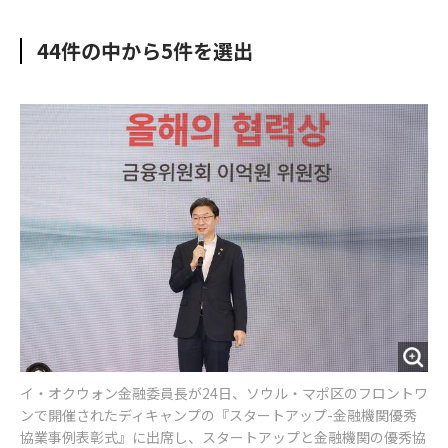
e
t
m
m
b
t
o
i
44件の中から5件を選出
o
e
u
n
o
r
t
k
イ・オクウォン金融委員長が24日、ソウル・マポ区のフロントワ
ンで開催されたディキャンプの『スタートアップ-金融機関優秀
協業事例表彰式』に出席し、スタートアップと金融機関の優秀協