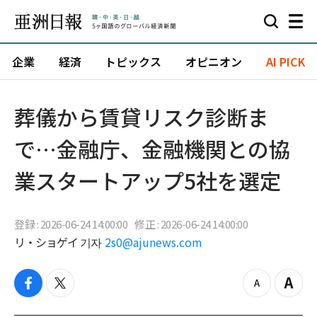
企業
経済
トピックス
オピニオン
AI PICK
葬儀から賃貸リスク診断ま
で…金融庁、金融機関との協
業スタートアップ5社を選定
登録 : 2026-06-24 14:00:00
修正 : 2026-06-24 14:00:00
リ・ショゲイ 기자
2s0@ajunews.com
f
t
z
Z
a
w
o
o
c
i
o
o