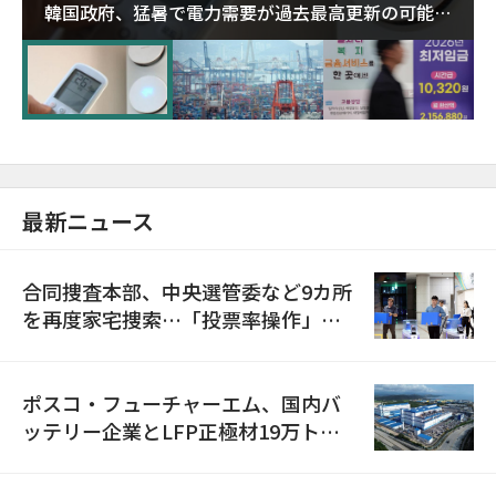
韓国政府、猛暑で電力需要が過去最高更新の可能性
に需給対応体制を点検
最新ニュース
合同捜査本部、中央選管委など9カ所
を再度家宅捜索…「投票率操作」の
資料を確保
ポスコ・フューチャーエム、国内バ
ッテリー企業とLFP正極材19万トン
の供給契約を締結