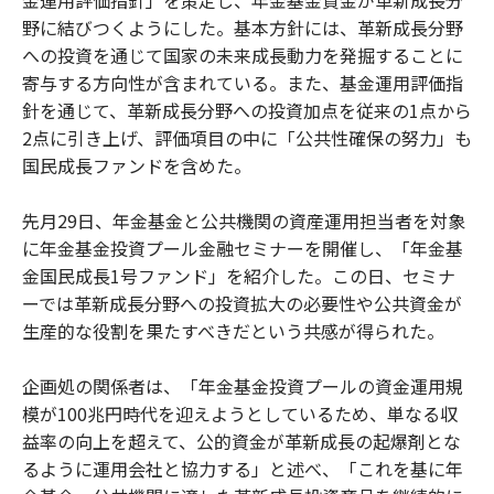
金運用評価指針」を策定し、年金基金資金が革新成長分
野に結びつくようにした。基本方針には、革新成長分野
への投資を通じて国家の未来成長動力を発掘することに
寄与する方向性が含まれている。また、基金運用評価指
針を通じて、革新成長分野への投資加点を従来の1点から
2点に引き上げ、評価項目の中に「公共性確保の努力」も
国民成長ファンドを含めた。
先月29日、年金基金と公共機関の資産運用担当者を対象
に年金基金投資プール金融セミナーを開催し、「年金基
金国民成長1号ファンド」を紹介した。この日、セミナ
ーでは革新成長分野への投資拡大の必要性や公共資金が
生産的な役割を果たすべきだという共感が得られた。
企画処の関係者は、「年金基金投資プールの資金運用規
模が100兆円時代を迎えようとしているため、単なる収
益率の向上を超えて、公的資金が革新成長の起爆剤とな
るように運用会社と協力する」と述べ、「これを基に年