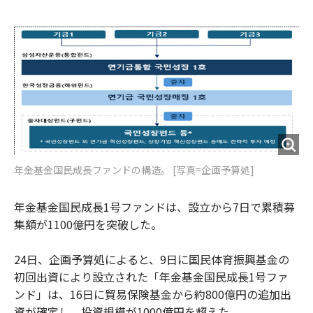
e
t
m
m
b
t
o
i
o
e
u
n
o
r
t
k
年金基金国民成長ファンドの構造。 [写真=企画予算処]
年金基金国民成長1号ファンドは、設立から7日で累積募
集額が1100億円を突破した。
24日、企画予算処によると、9日に国民体育振興基金の
初回出資により設立された「年金基金国民成長1号ファ
ンド」は、16日に貿易保険基金から約800億円の追加出
資が確定し、投資規模が1000億円を超えた。