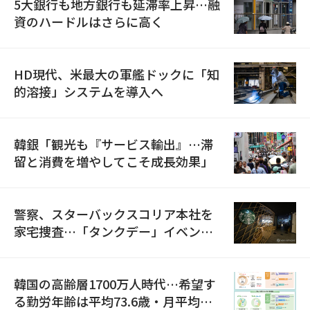
5大銀行も地方銀行も延滞率上昇…融
資のハードルはさらに高く
HD現代、米最大の軍艦ドックに「知
的溶接」システムを導入へ
韓銀「観光も『サービス輸出』…滞
留と消費を増やしてこそ成長効果」
警察、スターバックスコリア本社を
家宅捜査…「タンクデー」イベント
巡り侮辱容疑
韓国の高齢層1700万人時代…希望す
る勤労年齢は平均73.6歳・月平均賃