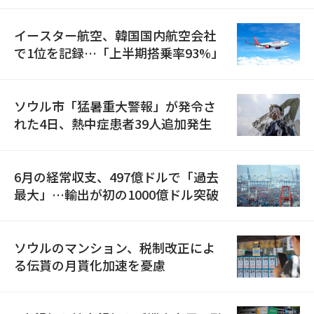
イースター航空、韓国国内航空会社
で1位を記録…「上半期搭乗率93%」
ソウル市「猛暑重大警報」が発令さ
れた4日、熱中症患者39人追加発生
6月の経常収支、497億ドルで「過去
最大」…輸出が初の1000億ドル突破
ソウルのマンション、税制改正によ
る伝貰の月貰化加速を憂慮