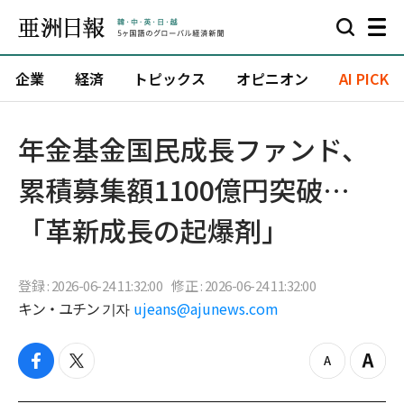
企業
経済
トピックス
オピニオン
AI PICK
年金基金国民成長ファンド、
累積募集額1100億円突破…
「革新成長の起爆剤」
登録 : 2026-06-24 11:32:00
修正 : 2026-06-24 11:32:00
キン・ユチン 기자
ujeans@ajunews.com
f
t
z
Z
a
w
o
o
c
i
o
o