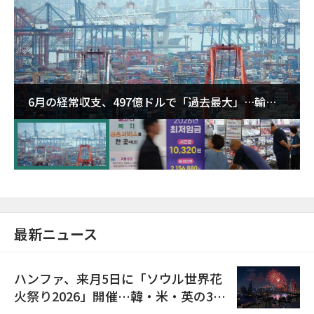
6月の経常収支、497億ドルで「過去最大」…輸出
が初の1000億ドル突破
最新ニュース
ハンファ、来月5日に「ソウル世界花
火祭り2026」開催…韓・米・英の3カ
国が参加