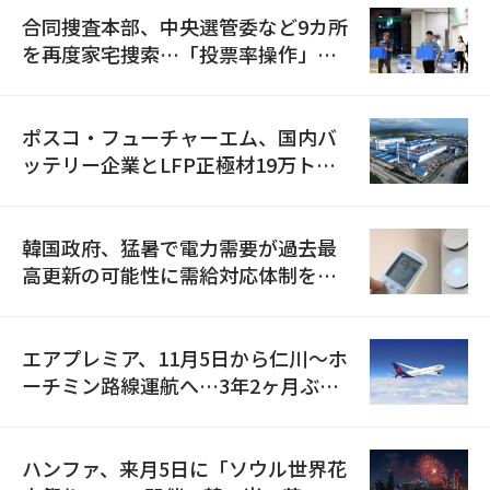
合同捜査本部、中央選管委など9カ所
を再度家宅捜索…「投票率操作」の
資料を確保
ポスコ・フューチャーエム、国内バ
ッテリー企業とLFP正極材19万トン
の供給契約を締結
韓国政府、猛暑で電力需要が過去最
高更新の可能性に需給対応体制を点
検
エアプレミア、11月5日から仁川〜ホ
ーチミン路線運航へ…3年2ヶ月ぶり
の再開
ハンファ、来月5日に「ソウル世界花