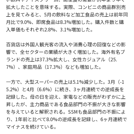
拡大したことを意味する。実際、コンビニの商品群別売
上を見てみると、5月の飲料など加工食品の売上は前年同
月比で9.0%、即席食品は8.3%増加した。購入件数と購
入単価もそれぞれ2.8%、3.1%増加した。
百貨店は外国人観光客の流入や消費心理の回復などの影
響で、全セクターの業績が大きく増加した。海外有名ブ
ランドの売上は37.3%拡大し、女性カジュアル（25.
7%）、家庭用品（17.3%）なども増加した。
一方で、大型スーパーの売上は5.1%減少した。3月（-1
5.2%）と4月（6.6%）に続き、3ヶ月連続での逆成長を
記録した。母の日を迎え、家電などの販売がわずかに上
昇したが、主力商品である食品部門の不振が大きな影響
を与えていると解釈される。SSMも食品部門の不振によ
り、1年前と比べて8.0%の逆成長を記録し、6ヶ月連続で
マイナスを続けている。