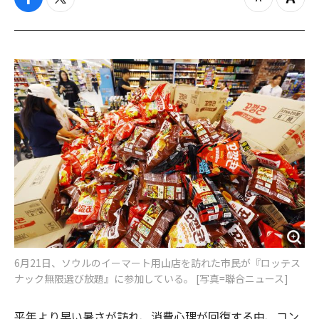
f
t
z
Z
a
w
o
o
c
i
o
o
e
t
m
m
b
t
o
i
o
e
u
n
o
r
t
k
6月21日、ソウルのイーマート用山店を訪れた市民が『ロッテス
ナック無限選び放題』に参加している。 [写真=聯合ニュース]
平年より早い暑さが訪れ、消費心理が回復する中、コン