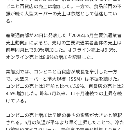
ビニと百貨店の売上は増加した。一方で、食品部門の不
振が続く大型スーパーの売上は依然として低迷してい
る。
産業通商部が24日に発表した『2026年5月主要流通業者
売上動向』によると、先月の主要流通業者全体の売上は
前年同月比で9.0%増加した。オフライン売上は9.3%、
オンライン売上は8.8%の増加を記録した。
業態別では、コンビニと百貨店が成長を牽引した一方
で、大型スーパーと準大規模（SSM）は不振を続けた。
コンビニの売上は1年前と比べて5.9%、百貨店の売上は2
4.5%増加した。昨年7月以来、11ヶ月連続での上昇を続
けている。
コンビニの売上増加は早期の暑さの影響が大きいと解釈
される。5月の気温が平年より早く上昇したことで、冷た
い飲料やアイスクリーム、簡便食の需要が例年より早く