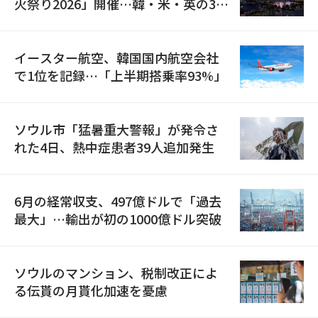
火祭り2026」開催…韓・米・英の3カ
国が参加
イースター航空、韓国国内航空会社
で1位を記録…「上半期搭乗率93%」
ソウル市「猛暑重大警報」が発令さ
れた4日、熱中症患者39人追加発生
6月の経常収支、497億ドルで「過去
最大」…輸出が初の1000億ドル突破
ソウルのマンション、税制改正によ
る伝貰の月貰化加速を憂慮