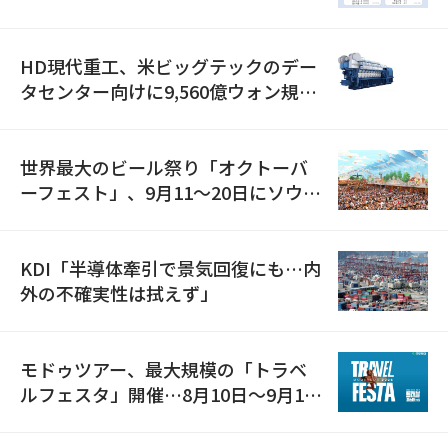
減
HD現代重工、米ビッグテックのデー
タセンター向けに9,560億ウォン規模
の発電設備を受注…「過去最大」
世界最大のビール祭り「オクトーバ
ーフェスト」、9月11〜20日にソウル
で開催
KDI「半導体牽引で景気回復にも…内
外の不確実性は拭えず」
モドゥツアー、最大規模の「トラベ
ルフェスタ」開催…8月10日～9月11
日