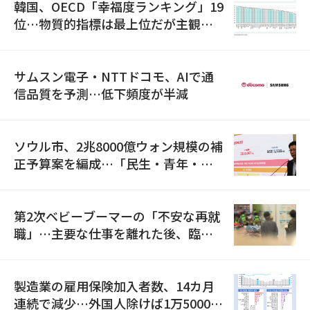
韓国、OECD「幸福度ランキング」19
位…物質的指標は最上位だが主観的
満足度は最下位
サムスン電子・NTTドコモ、AIで通
信品質を予測…低下頻度が半減
ソウル市、2兆8000億ウォン規模の補
正予算案を編成…「民生・青年・安
全」に8100億ウォンを集中投資
第2次ベビーブーマーの「不安な再就
職」…主要な仕事を離れた後、臨時
職が2倍近くに急増
製造業の雇用保険加入者数、14カ月
連続で減少…外国人除けば1万5000人