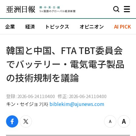
企業
経済
トピックス
オピニオン
AI PICK
韓国と中国、FTA TBT委員会
でバッテリー・電気電子製品
の技術規制を議論
登録 : 2026-06-24 11:04:00
修正 : 2026-06-24 11:04:00
キン・セイジョ 기자
biblekim@ajunews.com
f
t
z
Z
a
w
o
o
c
i
o
o