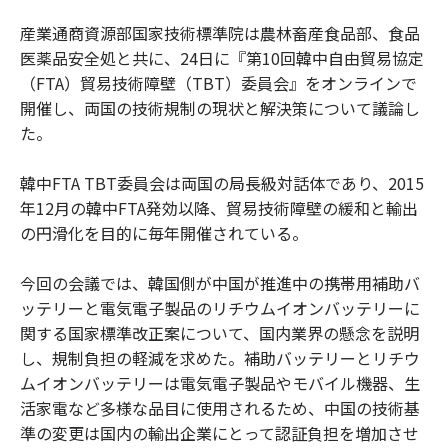
産業通商資源部国家技術標準院は農林畜産食品部、食品
医薬品安全処と共に、24日に『第10回韓中自由貿易協定
（FTA）貿易技術障壁（TBT）委員会』をオンラインで
開催し、両国の技術規制の現状と解決策について議論し
た。
韓中FTA TBT委員会は両国の局長級対話体であり、2015
年12月の韓中FTA発効以降、貿易技術障壁の緩和と輸出
の円滑化を目的に毎年開催されている。
今回の会議では、韓国側が中国が推進中の携帯用補助バ
ッテリーと電気電子製品のリチウムイオンバッテリーに
関する国家標準改正案について、国内業界の懸念を説明
し、規制負担の軽減を求めた。補助バッテリーとリチウ
ムイオンバッテリーは電気電子製品やモバイル機器、生
活家電など多様な品目に使用されるため、中国の技術基
準の変更は国内の輸出企業にとって認証負担を増加させ