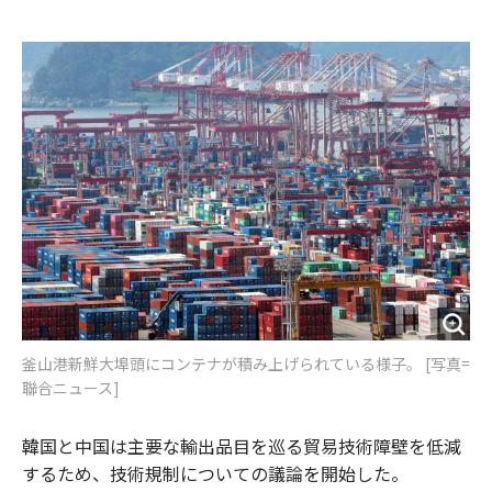
e
t
m
m
b
t
o
i
o
e
u
n
o
r
t
k
釜山港新鮮大埠頭にコンテナが積み上げられている様子。 [写真=
聯合ニュース]
韓国と中国は主要な輸出品目を巡る貿易技術障壁を低減
するため、技術規制についての議論を開始した。