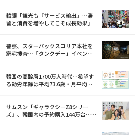
韓銀「観光も『サービス輸出』…滞
留と消費を増やしてこそ成長効果」
警察、スターバックスコリア本社を
家宅捜査…「タンクデー」イベント
巡り侮辱容疑
韓国の高齢層1700万人時代…希望す
る勤労年齢は平均73.6歳・月平均賃
金は300万ウォン以上
サムスン「ギャラクシーZ8シリー
ズ」、韓国内の予約購入144万台…
「過去最多」