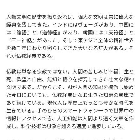
人類文明の歴史を振り返れば、偉大な文明は常に偉大な
経典を残してきた。インドにはヴェーダがあり、中国に
は『論語』と『道徳経』があり、韓国には『天符経』と
『三一神誥』があった。そして東アジア全体の精神世界
を数千年にわたり照らしてきた大いなる灯火がある。そ
れが仏教経典である。
仏教は単なる宗教ではない。人間の苦しみと幸福、生と
死、欲望と自由、無知と悟りを探究してきた壮大な精神
文明である。だからこそ、AIが人間の知能を模倣し始め
た今日においても、仏教経典はなお生きた知恵の宝庫で
あり続けている。現代人は歴史上もっとも豊かな時代を
生きている。手のひらのスマートフォン一つで世界中の
情報にアクセスでき、人工知能は人間より速く文章を作
成し、科学技術は想像を超える速度で進歩している。