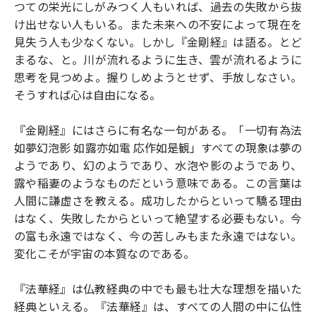
つての栄光にしがみつく人もいれば、過去の失敗から抜
け出せない人もいる。また未来への不安によって現在を
見失う人も少なくない。しかし『金剛経』は語る。とど
まるな、と。川が流れるように生き、雲が流れるように
思考を見つめよ。握りしめようとせず、手放しなさい。
そうすれば心は自由になる。
『金剛経』にはさらに有名な一句がある。「一切有為法
如夢幻泡影 如露亦如電 応作如是観」すべての現象は夢の
ようであり、幻のようであり、水泡や影のようであり、
露や稲妻のようなものだという意味である。この言葉は
人間に謙虚さを教える。成功したからといって驕る理由
はなく、失敗したからといって絶望する必要もない。今
の富も永遠ではなく、今の苦しみもまた永遠ではない。
変化こそが宇宙の本質なのである。
『法華経』は仏教経典の中でも最も壮大な理想を描いた
経典といえる。『法華経』は、すべての人間の中に仏性