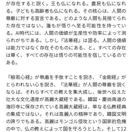
が存在すると説く。王も仏になれる。農民も仏になれ
る。子どもも高齢者も仏になれる。その核心は、人間の
尊厳に対する宣言である。どのような人間も見捨てられ
た存在ではない。誰もが悟りへ至る可能性を持ってい
る。AI時代には、人間の価値が生産性や効率によって測
られがちである。しかし『法華経』は語る。人間の価値
は能力ではなく存在そのものにある、と。すべての存在
は尊く、すべての存在は悟りの可能性を宿しているので
ある。
『般若心経』が執着を手放すことを説き、『金剛経』が
とらわれない心を説き、『法華経』が人間の尊厳を説く
ならば、それらすべての教えを集大成し、後世へ伝えた
壮大な文化遺産が高麗大蔵経である。韓国・慶尚南道の
海印寺に保存されている高麗大蔵経は、単なる仏教経典
の集成ではない。それは高麗人の精神であり、韓国文明
の誇りでもある。高麗はモンゴル侵攻という国家的危機
の中で、仏の教えによって国を守ろうとした。そして12