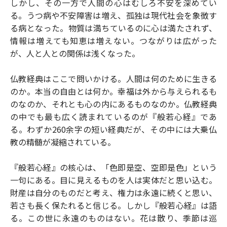
しかし、その一方で人間の心はむしろ不安を深めてい
る。うつ病や不安障害は増え、孤独は現代社会を象徴す
る病となった。物質は満ちているのに心は満たされず、
情報は増えても知恵は増えない。つながりは広がった
が、人と人との関係は浅くなった。
仏教経典はここで問いかける。人間は何のために生きる
のか。本当の自由とは何か。幸福は外から与えられるも
のなのか、それとも心の内にあるものなのか。仏教経典
の中でも最も広く読まれているのが『般若心経』であ
る。わずか260余字の短い経典だが、その中には大乗仏
教の精髄が凝縮されている。
『般若心経』の核心は、「色即是空、空即是色」という
一句にある。目に見えるものを人は実体だと思い込む。
財産は自分のものだと考え、権力は永遠に続くと思い、
若さも長く保たれると信じる。しかし『般若心経』は語
る。この世に永遠のものはない。花は散り、季節は巡