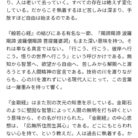
り、人は老いて去っていく。すべての存在は絶えず変化
している。だからこそ執着するほど苦しみは深まり、手
放すほど自由は始まるのである。
『般若心経』の結びにある有名な一節、「羯諦羯諦 波羅
羯諦 波羅僧羯諦 菩提薩婆訶」もまた深い意味を持つ。そ
れは単なる真言ではない。「行こう、行こう、彼岸へ行
こう。悟りの世界へ行こう」という呼びかけである。無
知から智慧へ、欲望から自由へ、苦しみから解脱へと渡
ろうとする人間精神の宣言である。技術の川を渡りなが
らも、心の川を渡れずにいる現代人にとって、この言葉
は一層重みを持って響く。
『金剛経』はまた別の次元の知恵を示している。金剛石
のように堅固な智慧によって人間の無明を打ち砕くとい
う意味から、その名が付けられた。『金剛経』の中心思
想は、「応無所住而生其心」である。どこにもとらわれ
ない心を持て、という教えだ。人は過去に執着する。か