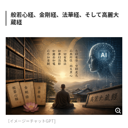
e
t
m
m
b
t
o
i
般若心経、金剛経、法華経、そして高麗大
o
e
u
n
蔵経
o
r
t
k
［イメージ＝チャットGPT]