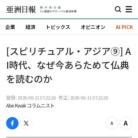
企業
経済
トピックス
オピニオン
AI PICK
[スピリチュアル・アジア⑨] A
I時代、なぜ今あらためて仏典
を読むのか
登録 : 2026-06-11 07:22:26
修正 : 2026-06-11 07:22:26
Abe Kwak コラムニスト
f
t
z
Z
a
w
o
o
c
i
o
o