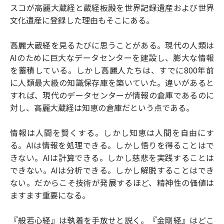
スコが高麗大蔵経と蔵経板殿を世界記録遺産および世界
文化遺産に登録した理由もそこにある。
高麗大蔵経を見るたびに思うことがある。現代の人類は
AIのために巨大なデータセンターを建設し、膨大な情報
を蓄積している。しかし高麗人たちは、すでに800年前
に人類最大級の知識保存庫を築いていた。違いがあると
すれば、現代のデータセンターが情報の倉庫であるのに
対し、高麗大蔵経は知恵の倉庫だという点である。
情報は人間を賢くする。しかし知恵は人間を自由にす
る。AIは情報を処理できる。しかし悟りを得ることはで
きない。AIは計算できる。しかし慈悲を実践することは
できない。AIは分析できる。しかし解脱することはでき
ない。だからこそ技術が発展するほど、精神性の価値は
ますます重要になる。
『般若心経』は執着を手放せと説く。『金剛経』はどこ