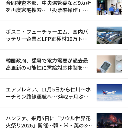
合同捜査本部、中央選管委など9カ所
を再度家宅捜索…「投票率操作」の
資料を確保
ポスコ・フューチャーエム、国内バ
ッテリー企業とLFP正極材19万トン
の供給契約を締結
韓国政府、猛暑で電力需要が過去最
高更新の可能性に需給対応体制を点
検
エアプレミア、11月5日から仁川〜ホ
ーチミン路線運航へ…3年2ヶ月ぶり
の再開
ハンファ、来月5日に「ソウル世界花
火祭り2026」開催…韓・米・英の3カ