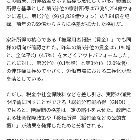
この結果、所得格差を示す指標も悪化している。総国民
所得を基準とした第5分位の家計所得は73兆5,254億ウォ
ンに達し、第1分位（9兆3,839億ウォン）の7.84倍を記
録。前年の7.69倍からさらに格差が拡大した格好だ。
家計所得の核心である「被雇用者報酬（賃金）」でも同
様の傾向が確認された。昨年の第5分位の賃金は7.1%増
と、全体平均（4.7%）を大きくアウトパフォームした。
これに対し、第2分位（0.1%増）と第3分位（2.0%増）
の伸び幅は極めて小さく、労働市場における二極化が影
を落としている。
ただし、税金や社会保険料などを差し引き、実際の消費
や貯蓄に回すことができる「総処分可能所得（GNDI）」
で見ると、階層間の格差は一定の縮小を見せた。政府に
よる社会保障政策や「移転所得（給付金などの公的支
援）」が効果を発揮したためと分析される。