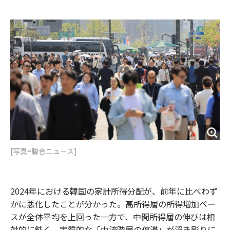
e
t
m
m
b
t
o
i
o
e
u
n
o
r
t
k
[写真=聯合ニュース]
2024年における韓国の家計所得分配が、前年に比べわず
かに悪化したことが分かった。高所得層の所得増加ペー
スが全体平均を上回った一方で、中間所得層の伸びは相
対的に鈍く、実質的な「中流階層の停滞」が浮き彫りに