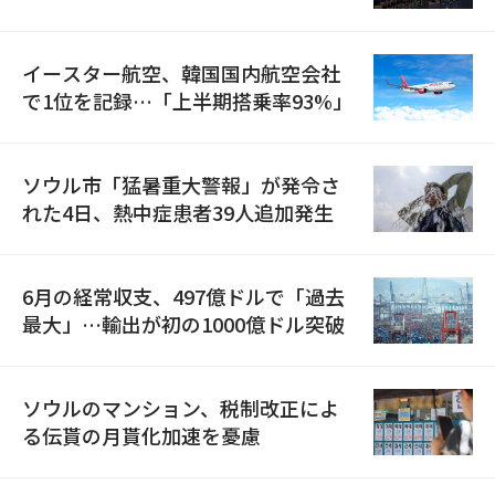
国が参加
イースター航空、韓国国内航空会社
で1位を記録…「上半期搭乗率93%」
ソウル市「猛暑重大警報」が発令さ
れた4日、熱中症患者39人追加発生
6月の経常収支、497億ドルで「過去
最大」…輸出が初の1000億ドル突破
ソウルのマンション、税制改正によ
る伝貰の月貰化加速を憂慮