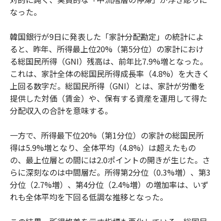
なった。
韓国銀行が9日に発表した「家計分配勘定」の統計によ
ると、昨年、所得最上位20%（第5分位）の家計におけ
る総国民所得（GNI）残高は、前年比7.9%増となった。
これは、家計全体の総国民所得成長率（4.8%）を大きく
上回る数字だ。総国民所得（GNI）とは、家計が労働を
提供した対価（賃金）や、保有する資産を運用して得た
分配収入の合計を意味する。
一方で、所得最下位20%（第1分位）の家計の総国民所
得は5.9%増となり、全体平均（4.8%）は超えたもの
の、最上位層との間には2.0ポイントの開きが生じた。さ
らに深刻なのは中間層だ。所得第2分位（0.3%増）、第3
分位（2.7%増）、第4分位（2.4%増）の増加率は、いず
れも全体平均を下回る低調な推移となった。