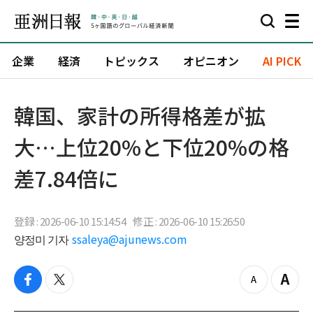
企業
経済
トピックス
オピニオン
AI PICK
韓国、家計の所得格差が拡
大…上位20%と下位20%の格
差7.84倍に
登録 : 2026-06-10 15:14:54
修正 : 2026-06-10 15:26:50
양정미 기자
ssaleya@ajunews.com
f
t
z
Z
a
w
o
o
c
i
o
o