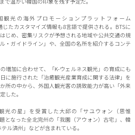
まで温かい韓国の印象を残す予定だ。
国観光の海外プロモーションプラットフォーム
」を通じたカスタマイズ情報も8言語で提供される。BTSに
はじめ、密集リスクが予想される地域や公共交通の規
ル・ガイドライン」や、全国の名所を紹介するコンテ
の増加に合わせて、「K-ウェルネス観光」の育成にも
9日に施行された「治癒観光産業育成に関する法律」を
8か所の中から、外国人観光客の誘致能力が高い「外来
選定した。
韓国観光の星」を受賞した大邱の「サユウォン（思惟
話題となった全北完州の「我園（アウォン）古宅」、韓
ホテル済州」などが含まれている。