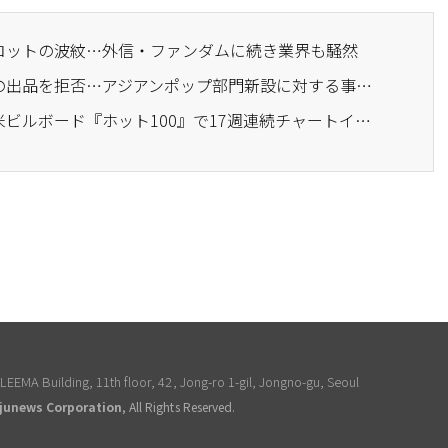
ボイコットの波紋…外信・ファンダムに続き業界も騒然
· BTS、米グラミー賞への出品を拒否…アジアンポップ部門新設に対する事実上のボイコット
· BTSの『スウィム』、米ビルボード『ホット100』で17週連続チャートイン中
EEMA Building, 11th floor, 42, Jong-ro 1-gil, Jongno-gu, Seoul
junews Corporation
, All Rights Reserved.