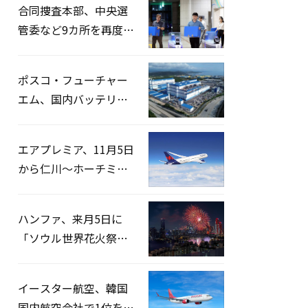
合同捜査本部、中央選
管委など9カ所を再度家
宅捜索…「投票率操
作」の資料を確保
ポスコ・フューチャー
エム、国内バッテリー
企業とLFP正極材19万ト
ンの供給契約を締結
エアプレミア、11月5日
から仁川〜ホーチミン
路線運航へ…3年2ヶ月
ぶりの再開
ハンファ、来月5日に
「ソウル世界花火祭り
2026」開催…韓・米・
英の3カ国が参加
イースター航空、韓国
国内航空会社で1位を記