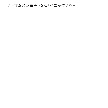
け…サムスン電子・SKハイニックスを巡
る明暗