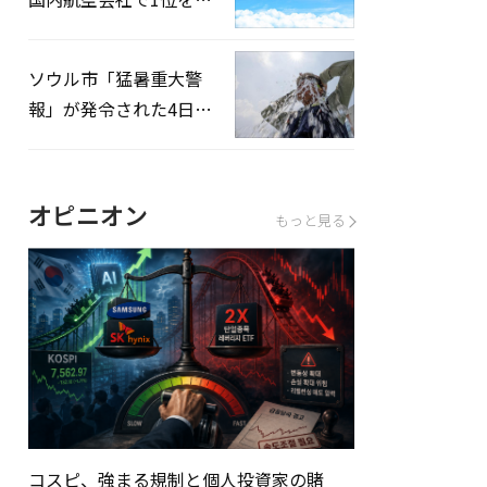
録…「上半期搭乗率
93%」
ソウル市「猛暑重大警
報」が発令された4日、
熱中症患者39人追加発
生
オピニオン
もっと見る
コスピ、強まる規制と個人投資家の賭