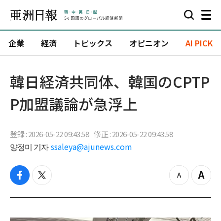
企業
経済
トピックス
オピニオン
AI PICK
韓日経済共同体、韓国のCPTP
P加盟議論が急浮上
登録 : 2026-05-22 09:43:58
修正 : 2026-05-22 09:43:58
양정미 기자
ssaleya@ajunews.com
f
t
z
Z
a
w
o
o
c
i
o
o
e
t
m
m
b
t
o
i