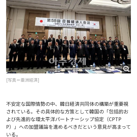
o
e
u
n
o
r
t
k
[写真＝亜洲経済]
不安定な国際情勢の中、韓日経済共同体の構築が重要視
されている。その具体的な方策として韓国の「包括的お
よび先進的な環太平洋パートナーシップ協定（CPTP
P）」への加盟議論を進めるべきだという意見が高まって
いる。