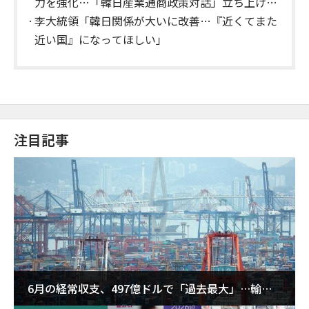
力を強化…「韓日産業通商政策対話」立ち上げを
推進
李大統領「韓日関係が大いに改善…『近くてまた
近い国』になってほしい」
注目記事
6月の経常収支、497億ドルで「過去最大」…輸出