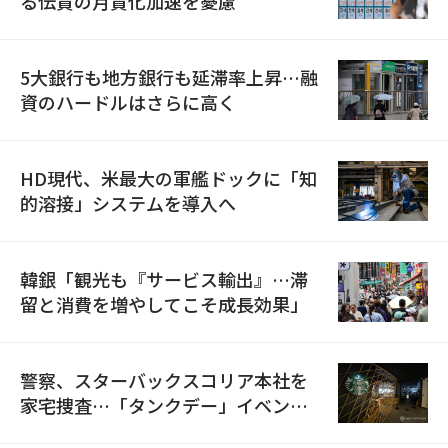
る伝貰の月貰化加速を憂慮
5大銀行も地方銀行も延滞率上昇…融
資のハードルはさらに高く
HD現代、米最大の軍艦ドックに「知
的溶接」システムを導入へ
韓銀「観光も『サービス輸出』…滞
留と消費を増やしてこそ成長効果」
警察、スターバックスコリア本社を
家宅捜査…「タンクデー」イベント
巡り侮辱容疑