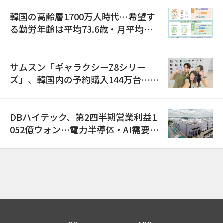
韓国の高齢層1700万人時代…希望す
る勤労年齢は平均73.6歳・月平均賃
金は300万ウォン以上
サムスン「ギャラクシーZ8シリー
ズ」、韓国内の予約購入144万台…
「過去最多」
DBハイテック、第2四半期営業利益1
052億ウォン…電力半導体・AI需要増
で売上高23%増