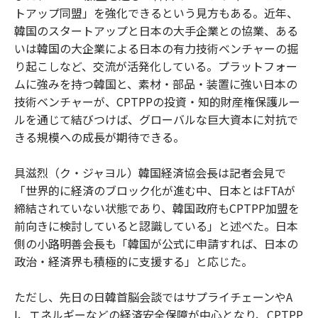
トアップ同盟」を強化できるという見方もある。近年、
韓国のスタートアップと日本の大手企業との協業、ある
いは韓国の大企業による日本の有力技術ベンチャーの掘
り起こしなど、交流が活発化している。プラットフォー
ムに強みを持つ韓国と、素材・部品・装置に強い日本の
技術ベンチャーが、CPTPPの投資・知的財産権保護ルー
ルを通じて結びつけば、グローバルな巨大資本に対抗で
きる規模への成長が期待できる。
具滋烈（ク・ジャヨル）韓国経済協会長は記者会見で
「世界的に経済のブロック化が進む中、日本とはFTAが
締結されていない状態であり、韓国政府もCPTPP加盟を
前向きに検討していると認識している」と述べた。日本
側の小路明善会長も「韓国が公式に申請すれば、日本の
政治・経済界も積極的に支援する」と応じた。
ただし、先日の日韓首脳会談ではサプライチェーンやA
I、エネルギーなどの経済安全保障が中心となり、CPTPP