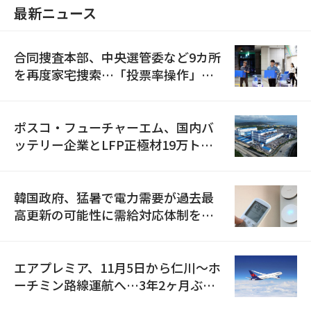
最新ニュース
合同捜査本部、中央選管委など9カ所
を再度家宅捜索…「投票率操作」の
資料を確保
ポスコ・フューチャーエム、国内バ
ッテリー企業とLFP正極材19万トン
の供給契約を締結
韓国政府、猛暑で電力需要が過去最
高更新の可能性に需給対応体制を点
検
エアプレミア、11月5日から仁川〜ホ
ーチミン路線運航へ…3年2ヶ月ぶり
の再開