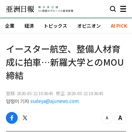
企業
経済
トピックス
オピニオン
AI PICK
イースター航空、整備人材育
成に拍車…新羅大学とのMOU
締結
登録 : 2026-05-22 10:36:45
修正 : 2026-05-22 10:36:45
양정미 기자
ssaleya@ajunews.com
f
t
z
Z
a
w
o
o
c
i
o
o