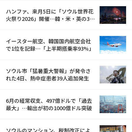
ハンファ、来月5日に「ソウル世界花
火祭り2026」開催…韓・米・英の3カ
国が参加
イースター航空、韓国国内航空会社
で1位を記録…「上半期搭乗率93%」
ソウル市「猛暑重大警報」が発令さ
れた4日、熱中症患者39人追加発生
6月の経常収支、497億ドルで「過去
最大」…輸出が初の1000億ドル突破
ソウルのマンション、税制改正によ