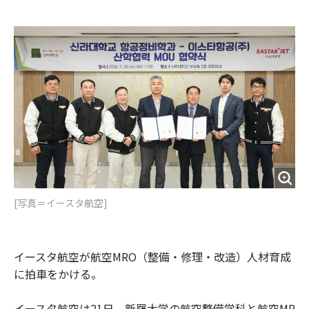
e
t
m
m
b
t
o
i
o
e
u
n
o
r
t
k
[写真＝イースタ航空]
イースタ航空が航空MRO（整備・修理・改造）人材育成
に拍車をかける。
イースタ航空は21日、新羅大学の航空整備学科と航空MR