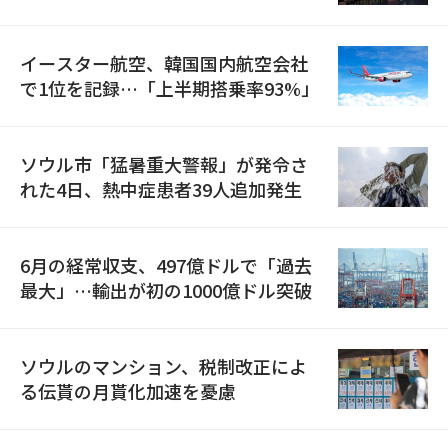
国が参加
イースター航空、韓国国内航空会社
で1位を記録…「上半期搭乗率93%」
ソウル市「猛暑重大警報」が発令さ
れた4日、熱中症患者39人追加発生
6月の経常収支、497億ドルで「過去
最大」…輸出が初の1000億ドル突破
ソウルのマンション、税制改正によ
る伝貰の月貰化加速を憂慮