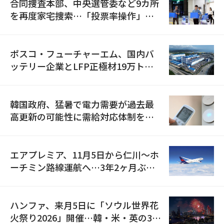
合同捜査本部、中央選管委など9カ所
を再度家宅捜索…「投票率操作」の
資料を確保
ポスコ・フューチャーエム、国内バ
ッテリー企業とLFP正極材19万トン
の供給契約を締結
韓国政府、猛暑で電力需要が過去最
高更新の可能性に需給対応体制を点
検
エアプレミア、11月5日から仁川〜ホ
ーチミン路線運航へ…3年2ヶ月ぶり
の再開
ハンファ、来月5日に「ソウル世界花
火祭り2026」開催…韓・米・英の3カ