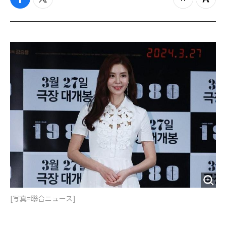
f
t
z
Z
a
w
o
o
c
i
o
o
e
t
m
m
b
t
o
i
o
e
u
n
o
r
t
k
[写真=聯合ニュース]