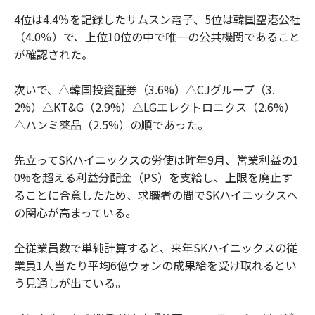
4位は4.4％を記録したサムスン電子、5位は韓国空港公社
（4.0％）で、上位10位の中で唯一の公共機関であること
が確認された。
次いで、△韓国投資証券（3.6%）△CJグループ（3.
2%）△KT&G（2.9%）△LGエレクトロニクス（2.6%）
△ハンミ薬品（2.5%）の順であった。
先立ってSKハイニックスの労使は昨年9月、営業利益の1
0%を超える利益分配金（PS）を支給し、上限を廃止す
ることに合意したため、求職者の間でSKハイニックスへ
の関心が高まっている。
全従業員数で単純計算すると、来年SKハイニックスの従
業員1人当たり平均6億ウォンの成果給を受け取れるとい
う見通しが出ている。