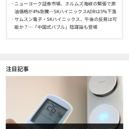
定
ニューヨーク証券市場、ホルムズ海峡の緊張で原
油価格が4%急騰…SKハイニックスADRは5%下落
サムスン電子・SKハイニックス、午後の反発は可
能か？…「中国式バブル」陰謀論も登場
注目記事