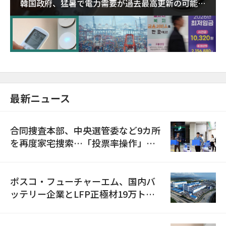
韓国政府、猛暑で電力需要が過去最高更新の可能性
に需給対応体制を点検
最新ニュース
合同捜査本部、中央選管委など9カ所
を再度家宅捜索…「投票率操作」の
資料を確保
ポスコ・フューチャーエム、国内バ
ッテリー企業とLFP正極材19万トン
の供給契約を締結