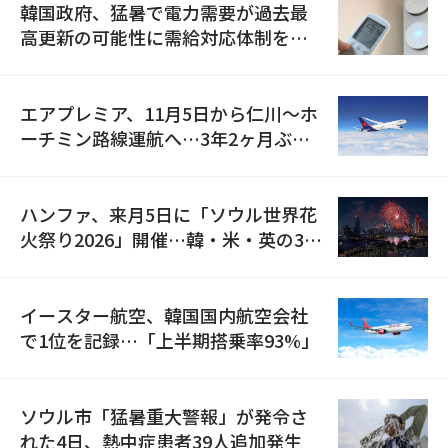
韓国政府、猛暑で電力需要が過去最
高更新の可能性に需給対応体制を点
検
エアプレミア、11月5日から仁川〜ホ
ーチミン路線運航へ…3年2ヶ月ぶり
の再開
ハンファ、来月5日に「ソウル世界花
火祭り2026」開催…韓・米・英の3カ
国が参加
イースター航空、韓国国内航空会社
で1位を記録…「上半期搭乗率93%」
ソウル市「猛暑重大警報」が発令さ
れた4日、熱中症患者39人追加発生