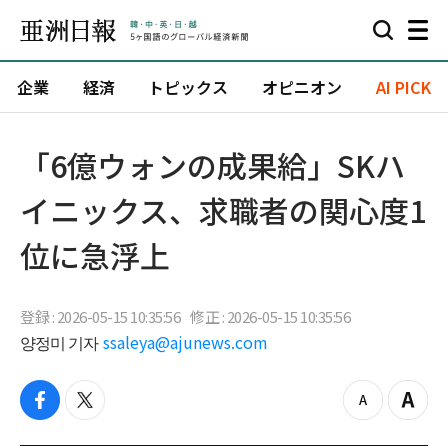
企業
経済
トピックス
オピニオン
AI PICK
「6億ウォンの成果給」SKハ
イニックス、求職者の関心度1
位に急浮上
登録 : 2026-05-15 10:35:56
修正 : 2026-05-15 10:35:56
양정미 기자
ssaleya@ajunews.com
f
t
z
Z
a
w
o
o
c
i
o
o