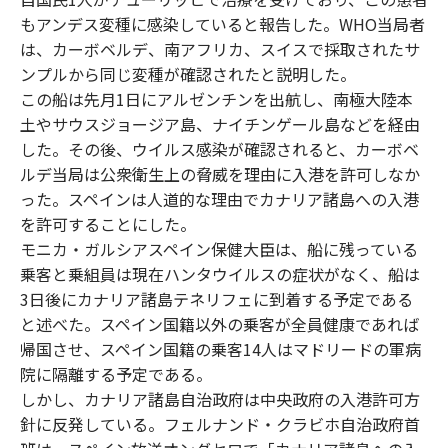
もアンデス変種に感染していると報告した。WHO当局者
は、カーボベルデ、南アフリカ、スイスで採取されたサ
ンプルから同じ変種が確認されたと説明した。
この船は先月1日にアルゼンチンを出航し、南極大陸本
土やサウスジョージア島、ナイチンゲール島などを経由
した。その後、ウイルス感染が確認されると、カーボベ
ルデ当局は公衆衛生上の脅威を理由に入港を許可しなか
った。スペインは人道的な理由でカナリア諸島への入港
を許可することにした。
モニカ・ガルシアスペイン保健大臣は、船に残っている
乗客と乗組員は現在ハンタウイルスの症状がなく、船は
3日後にカナリア諸島テネリフェに到着する予定である
と述べた。スペイン国籍以外の乗客が全員健康であれば
帰国させ、スペイン国籍の乗客14人はマドリードの軍病
院に隔離する予定である。
しかし、カナリア諸島自治政府は中央政府の入港許可方
針に反発している。フェルナンド・クラビホ自治政府首