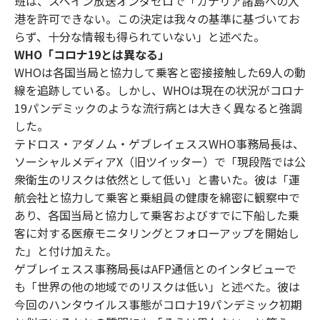
班は、スペイン放送オンダセロで「カナリア諸島への入
港を許可できない。この決定は我々の基準に基づいてお
らず、十分な情報も得られていない」と述べた。
WHO「コロナ19とは異なる」
WHOは各国当局と協力して乗客と密接接触した69人の動
線を追跡している。しかし、WHOは現在の状況がコロナ
19パンデミックのような流行病とは大きく異なると強調
した。
テドロス・アダノム・ゲブレイェススWHO事務局長は、
ソーシャルメディアX（旧ツイッター）で「現段階では公
衆衛生のリスクは依然として低い」と書いた。彼は「運
航会社と協力して乗客と乗組員の健康を綿密に観察中で
あり、各国当局と協力して乗客およびすでに下船した乗
客に対する医療モニタリングとフォローアップを開始し
た」と付け加えた。
ゲブレイェスス事務局長はAFP通信とのインタビューで
も「世界の他の地域でのリスクは低い」と述べた。彼は
今回のハンタウイルス事態がコロナ19パンデミック初期