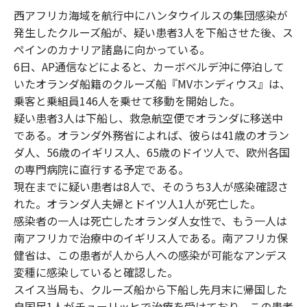
西アフリカ海域を航行中にハンタウイルスの集団感染が
発生したクルーズ船が、疑い患者3人を下船させた後、ス
ペインのカナリア諸島に向かっている。
6日、AP通信などによると、カーボベルデ沖に停泊して
いたオランダ船籍のクルーズ船『MVホンディウス』は、
乗客と乗組員146人を乗せて移動を開始した。
疑い患者3人は下船し、救急航空便でオランダに移送中
である。オランダ外務省によれば、彼らは41歳のオラン
ダ人、56歳のイギリス人、65歳のドイツ人で、欧州各国
の専門病院に直行する予定である。
現在までに疑い患者は8人で、そのうち3人が感染確認さ
れた。オランダ人夫婦とドイツ人1人が死亡した。
感染者の一人は死亡したオランダ人女性で、もう一人は
南アフリカで治療中のイギリス人である。南アフリカ保
健省は、この患者が人から人への感染が可能なアンデス
変種に感染していると確認した。
スイス当局も、クルーズ船から下船し先月末に帰国した
自国民1人がチューリッヒで治療を受けており、この患者