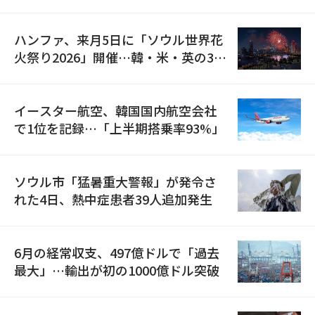
の再開
ハンファ、来月5日に「ソウル世界花
火祭り2026」開催…韓・米・英の3カ
国が参加
イースター航空、韓国国内航空会社
で1位を記録…「上半期搭乗率93%」
ソウル市「猛暑重大警報」が発令さ
れた4日、熱中症患者39人追加発生
6月の経常収支、497億ドルで「過去
最大」…輸出が初の1000億ドル突破