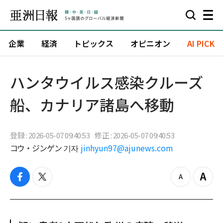
企業
経済
トピックス
オピニオン
AI PICK
ハンタウイルス感染クルーズ
船、カナリア諸島へ移動
登録 : 2026-05-07 09:40:53
修正 : 2026-05-07 09:40:53
コウ・ジンゲン 기자
jinhyun97@ajunews.com
f
t
z
Z
a
w
o
o
c
i
o
o
e
t
m
m
b
t
o
i