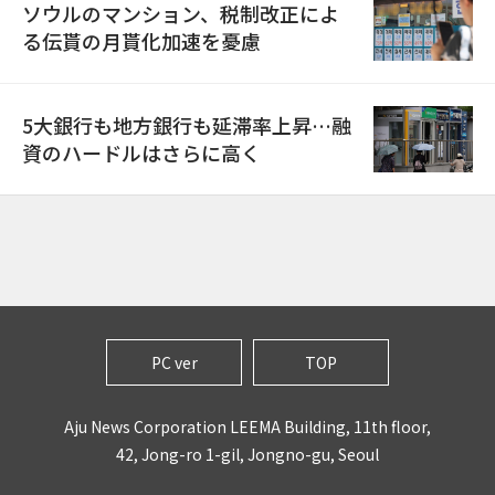
ソウルのマンション、税制改正によ
る伝貰の月貰化加速を憂慮
5大銀行も地方銀行も延滞率上昇…融
資のハードルはさらに高く
PC ver
TOP
Aju News Corporation LEEMA Building, 11th floor,
42, Jong-ro 1-gil, Jongno-gu, Seoul