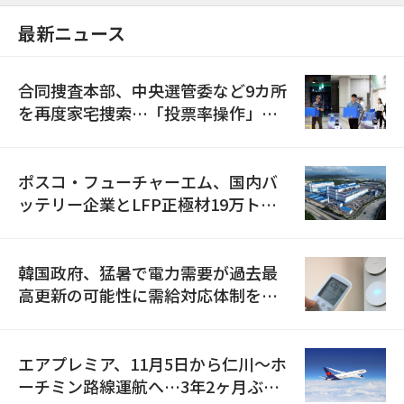
最新ニュース
合同捜査本部、中央選管委など9カ所
を再度家宅捜索…「投票率操作」の
資料を確保
ポスコ・フューチャーエム、国内バ
ッテリー企業とLFP正極材19万トン
の供給契約を締結
韓国政府、猛暑で電力需要が過去最
高更新の可能性に需給対応体制を点
検
エアプレミア、11月5日から仁川〜ホ
ーチミン路線運航へ…3年2ヶ月ぶり