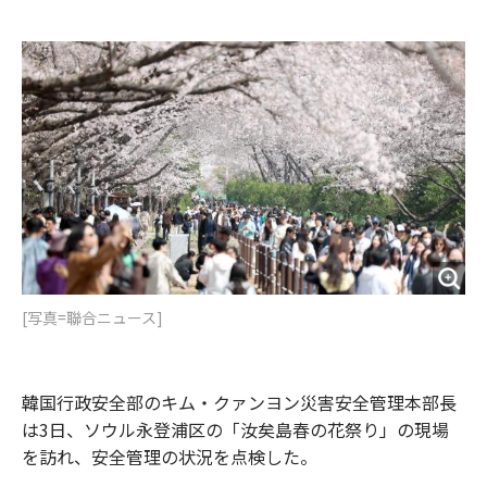
e
t
m
m
b
t
o
i
o
e
u
n
o
r
t
k
[写真=聯合ニュース]
韓国行政安全部のキム・クァンヨン災害安全管理本部長
は3日、ソウル永登浦区の「汝矣島春の花祭り」の現場
を訪れ、安全管理の状況を点検した。