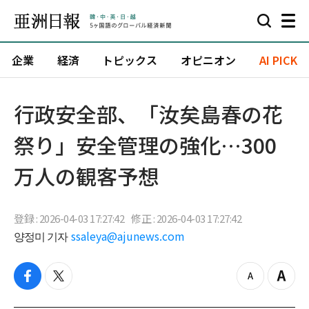
企業
経済
トピックス
オピニオン
AI PICK
行政安全部、「汝矣島春の花
祭り」安全管理の強化…300
万人の観客予想
登録 : 2026-04-03 17:27:42
修正 : 2026-04-03 17:27:42
양정미 기자
ssaleya@ajunews.com
f
t
z
Z
a
w
o
o
c
i
o
o