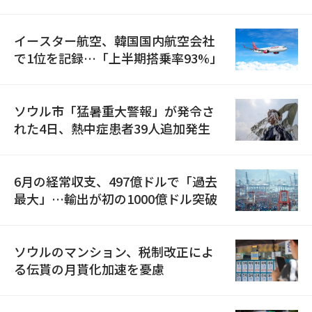
国が参加
イースター航空、韓国国内航空会社
で1位を記録…「上半期搭乗率93%」
ソウル市「猛暑重大警報」が発令さ
れた4日、熱中症患者39人追加発生
6月の経常収支、497億ドルで「過去
最大」…輸出が初の1000億ドル突破
ソウルのマンション、税制改正によ
る伝貰の月貰化加速を憂慮