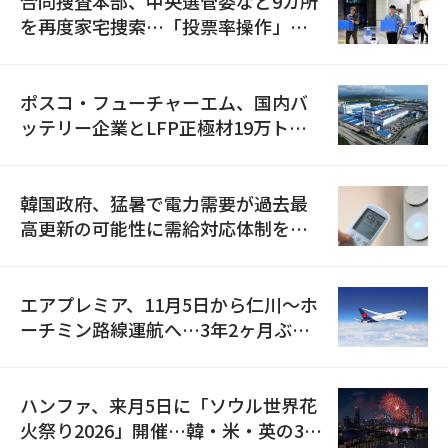
合同捜査本部、中央選管委など9カ所
を再度家宅捜索…「投票率操作」の
資料を確保
ポスコ・フューチャーエム、国内バ
ッテリー企業とLFP正極材19万トン
の供給契約を締結
韓国政府、猛暑で電力需要が過去最
高更新の可能性に需給対応体制を点
検
エアプレミア、11月5日から仁川〜ホ
ーチミン路線運航へ…3年2ヶ月ぶり
の再開
ハンファ、来月5日に「ソウル世界花
火祭り2026」開催…韓・米・英の3カ