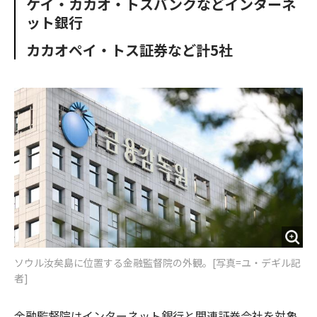
ケイ・カカオ・トスバンクなどインターネ
o
e
u
n
ット銀行
o
r
t
k
カカオペイ・トス証券など計5社
ソウル汝矣島に位置する金融監督院の外観。[写真=ユ・デギル記
者]
金融監督院はインターネット銀行と関連証券会社を対象