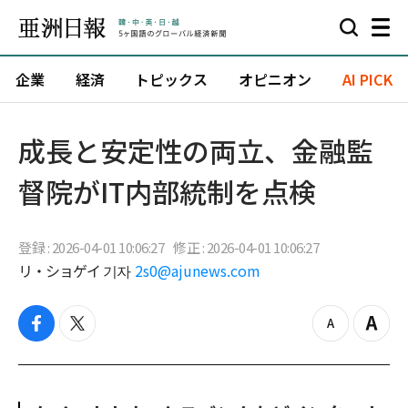
企業
経済
トピックス
オピニオン
AI PICK
成長と安定性の両立、金融監
督院がIT内部統制を点検
登録 : 2026-04-01 10:06:27
修正 : 2026-04-01 10:06:27
リ・ショゲイ 기자
2s0@ajunews.com
f
t
z
Z
a
w
o
o
c
i
o
o
e
t
m
m
b
t
o
i