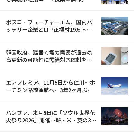
資料を確保
ポスコ・フューチャーエム、国内バ
ッテリー企業とLFP正極材19万トン
の供給契約を締結
韓国政府、猛暑で電力需要が過去最
高更新の可能性に需給対応体制を点
検
エアプレミア、11月5日から仁川〜ホ
ーチミン路線運航へ…3年2ヶ月ぶり
の再開
ハンファ、来月5日に「ソウル世界花
火祭り2026」開催…韓・米・英の3カ
国が参加