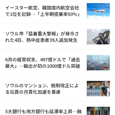
イースター航空、韓国国内航空会社
で1位を記録…「上半期搭乗率93%」
ソウル市「猛暑重大警報」が発令さ
れた4日、熱中症患者39人追加発生
6月の経常収支、497億ドルで「過去
最大」…輸出が初の1000億ドル突破
ソウルのマンション、税制改正によ
る伝貰の月貰化加速を憂慮
5大銀行も地方銀行も延滞率上昇…融