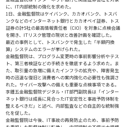
に、IT内部統制の強化を求めた。
1日、金融監督院はケイバンク、カカオバンク、トスバ
ンクなどのインターネット銀行とカカオペイ証券、トス
証券の計5社の最高情報責任者（CIO）を対象に点検会議
を開き、ITリスク管理の現状と改善計画を確認した。
最近の事例として、トスバンクで発生した「半額円換
算」システムのエラーが挙げられた。
金融監督院は、プログラム変更時の事前影響分析やテス
ト、第三者検証などの手続きを徹底するよう求めた。ま
た、取引量の急増に備えたインフラの拡充や、障害発生
時の迅速な復旧と消費者への案内強化の必要性も強調さ
れた。サイバー攻撃への備えも重要な点検事項である。
李鍾五金融監督院デジタル・IT部門副院長は「インター
ネット銀行は成長に見合ったIT安定性と事故予防体制を
整えるべきだ」と述べ、内部監査などの自主的な統制強
化を促した。
金融監督院は今後、IT事故の再発防止のため、事前予防
を重視した監督体制に転換し、内部統制の不備で大規模