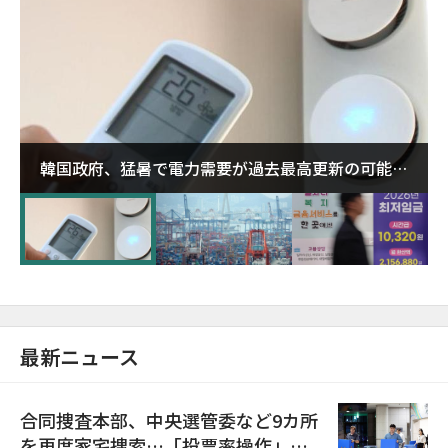
韓国政府、猛暑で電力需要が過去最高更新の可能性
に需給対応体制を点検
最新ニュース
合同捜査本部、中央選管委など9カ所
を再度家宅捜索…「投票率操作」の