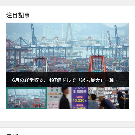
注目記事
6月の経常収支、497億ドルで「過去最大」…輸出
が初の1000億ドル突破