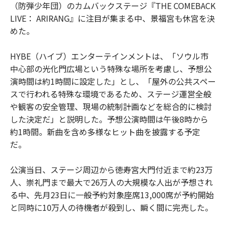
（防弾少年団）のカムバックステージ『THE COMEBACK
LIVE： ARIRANG』に注目が集まる中、景福宮も休宮を決
めた。
HYBE（ハイブ）エンターテインメントは、「ソウル市
中心部の光化門広場という特殊な場所を考慮し、予想公
演時間は約1時間に設定した」とし、「屋外の公共スペー
スで行われる特殊な環境であるため、ステージ運営全般
や観客の安全管理、現場の統制計画などを総合的に検討
した決定だ」と説明した。予想公演時間は午後8時から
約1時間。新曲を含め多様なヒット曲を披露する予定
だ。
公演当日、ステージ周辺から徳寿宮大門付近まで約23万
人、崇礼門まで最大で26万人の大規模な人出が予想され
る中、先月23日に一般予約対象座席13,000席が予約開始
と同時に10万人の待機者が殺到し、瞬く間に完売した。