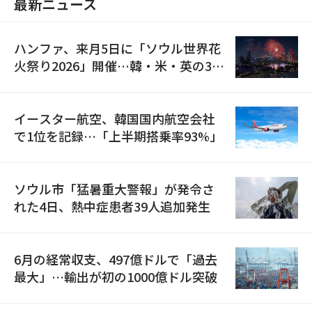
最新ニュース
ハンファ、来月5日に「ソウル世界花
火祭り2026」開催…韓・米・英の3カ
国が参加
イースター航空、韓国国内航空会社
で1位を記録…「上半期搭乗率93%」
ソウル市「猛暑重大警報」が発令さ
れた4日、熱中症患者39人追加発生
6月の経常収支、497億ドルで「過去
最大」…輸出が初の1000億ドル突破