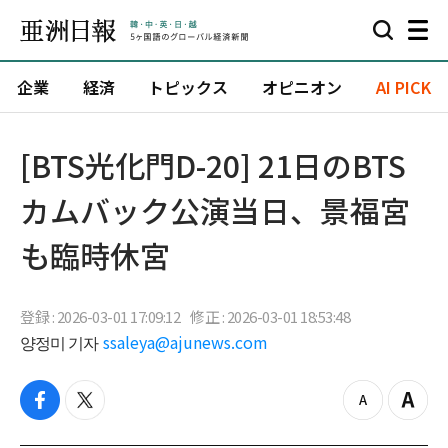
企業
経済
トピックス
オピニオン
AI PICK
[BTS光化門D-20] 21日のBTS
カムバック公演当日、景福宮
も臨時休宮
登録 : 2026-03-01 17:09:12
修正 : 2026-03-01 18:53:48
양정미 기자
ssaleya@ajunews.com
f
t
z
Z
a
w
o
o
c
i
o
o