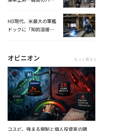
ドルはさらに高く
HD現代、米最大の軍艦
ドックに「知的溶接」
システムを導入へ
オピニオン
もっと見る
コスピ、強まる規制と個人投資家の賭