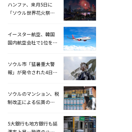
ハンファ、来月5日に
「ソウル世界花火祭り
2026」開催…韓・米・
英の3カ国が参加
イースター航空、韓国
国内航空会社で1位を記
録…「上半期搭乗率
93%」
ソウル市「猛暑重大警
報」が発令された4日、
熱中症患者39人追加発
生
ソウルのマンション、税
制改正による伝貰の月
貰化加速を憂慮
5大銀行も地方銀行も延
滞率上昇…融資のハー