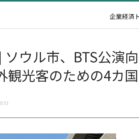
企業
経済
21] ソウル市、BTS公
外観光客のための4カ
0:53