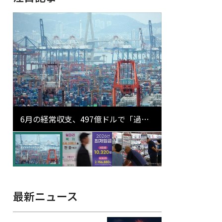
6月の経常収支、497億ドルで「過去
最大」…輸出が初の1000億ドル突破
最新ニュース