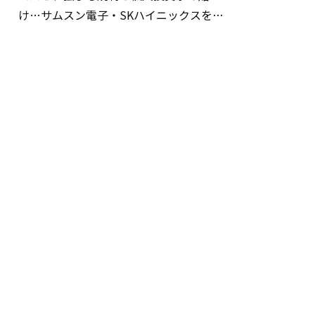
け…サムスン電子・SKハイニックスを巡
る明暗