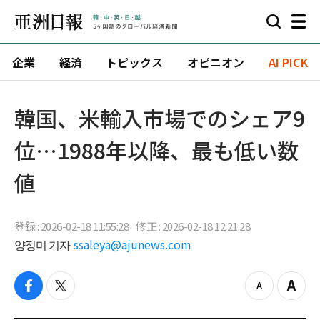
企業
経済
トピックス
オピニオン
AI PICK
韓国、米輸入市場でのシェア9
位…1988年以降、最も低い数
値
登録 : 2026-02-18 11:55:28
修正 : 2026-02-18 12:21:28
양정미 기자
ssaleya@ajunews.com
f
t
z
Z
a
w
o
o
c
i
o
o