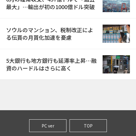
最大」…輸出が初の1000億ドル突破
ソウルのマンション、税制改正によ
る伝貰の月貰化加速を憂慮
5大銀行も地方銀行も延滞率上昇…融
資のハードルはさらに高く
PC ver
TOP