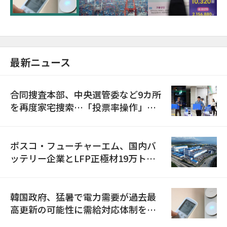
最新ニュース
合同捜査本部、中央選管委など9カ所
を再度家宅捜索…「投票率操作」の
資料を確保
ポスコ・フューチャーエム、国内バ
ッテリー企業とLFP正極材19万トン
の供給契約を締結
韓国政府、猛暑で電力需要が過去最
高更新の可能性に需給対応体制を点
検