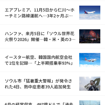
エアプレミア、11月5日から仁川〜ホ
ーチミン路線運航へ…3年2ヶ月ぶり
の再開
ハンファ、来月5日に「ソウル世界花
火祭り2026」開催…韓・米・英の3カ
国が参加
イースター航空、韓国国内航空会社
で1位を記録…「上半期搭乗率93%」
ソウル市「猛暑重大警報」が発令さ
れた4日、熱中症患者39人追加発生
6月の経常収支、497億ドルで「過去