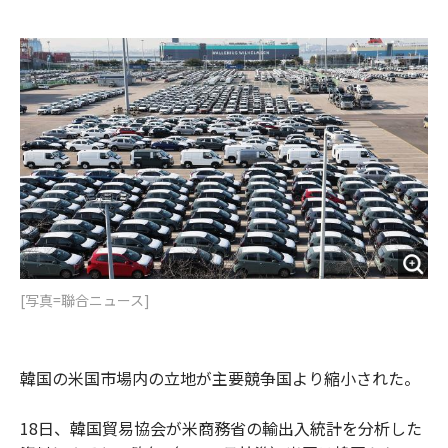
e
t
m
m
b
t
o
i
o
e
u
n
o
r
t
k
[写真=聯合ニュース]
韓国の米国市場内の立地が主要競争国より縮小された。
18日、韓国貿易協会が米商務省の輸出入統計を分析した