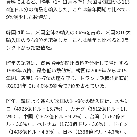
資料によると、昨年（1～11月基準）米国は韓国から113
4億ドル分の商品を輸入した。これは前年同期と比べて5.
9%減少した数値だ。
韓国は昨年、米国全体の輸入の3.6%を占め、米国の10大
輸入国のうち9位を記録した。これは前年と比べると2ラ
ンク下がった数値だ。
昨年の記録は、貿易協会が関連資料を分析して管理する
1988年以降、最も低い数値だ。韓国は2009年からは15
年間、着実に6～7位の座を守り、トランプ政権発足直前
の2024年には4.0%の割合で7位を占めていた。
昨年、韓国より進んだ米国の1～8位の輸入国は、メキシ
コ（4925億ドル・15.7%）、カナダ（3512億ドル・11.
2%）、中国（2873億ドル・9.2%）、台湾（1767億ド
ル・5.6%）、ベトナム（1753億ドル・5.6%）、ドイツ
（1408億ドル・4.5%）、日本（1338億ドル・4.3%）、