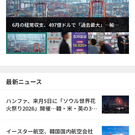
6月の経常収支、497億ドルで「過去最大」…輸出
が初の1000億ドル突破
最新ニュース
ハンファ、来月5日に「ソウル世界花
火祭り2026」開催…韓・米・英の3カ
国が参加
イースター航空、韓国国内航空会社