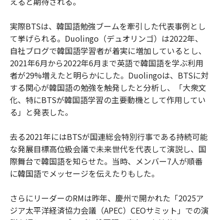
えると期待される。
実際BTSは、韓国語勉強ブームを牽引した代表事例とし
て挙げられる。Duolingo（デュオリンゴ）は2022年、
自社ブログで韓国語学習者が着実に増加しているとし、
2021年6月から2022年6月まで英語で韓国語を学ぶ利用
者が29%増えたと明らかにした。Duolingoは、BTSに対
する関心が韓国語の勉強を触発したと分析し、「大衆文
化、特にBTSが韓国語学習の主要動機として作用してい
る」と発表した。
去る2021年にはBTSが国連総会特別行事である持続可能
な発展目標高位級会議で未来世代を代表して演説し、国
際舞台で韓国語を知らせた。当時、メンバー7人が順番
に韓国語でメッセージを伝えたりもした。
さらにリーダーのRMは昨年、慶州で開かれた「2025ア
ジア太平洋経済協力会議（APEC）CEOサミット」での演