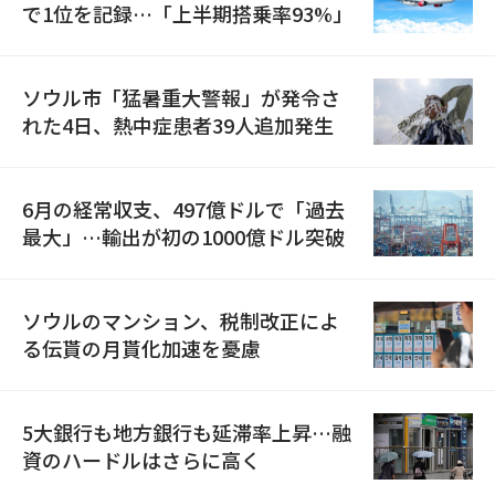
で1位を記録…「上半期搭乗率93%」
ソウル市「猛暑重大警報」が発令さ
れた4日、熱中症患者39人追加発生
6月の経常収支、497億ドルで「過去
最大」…輸出が初の1000億ドル突破
ソウルのマンション、税制改正によ
る伝貰の月貰化加速を憂慮
5大銀行も地方銀行も延滞率上昇…融
資のハードルはさらに高く