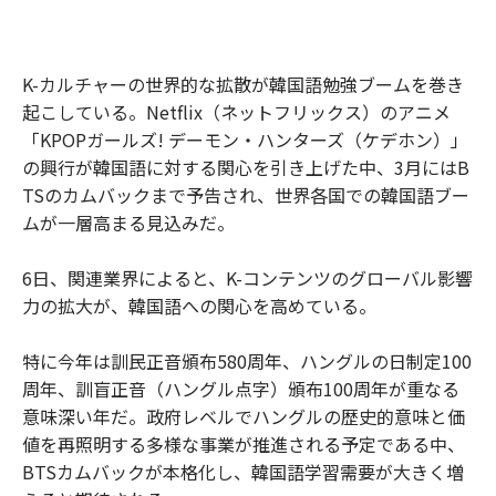
K-カルチャーの世界的な拡散が韓国語勉強ブームを巻き
起こしている。Netflix（ネットフリックス）のアニメ
「KPOPガールズ! デーモン・ハンターズ（ケデホン）」
の興行が韓国語に対する関心を引き上げた中、3月にはB
TSのカムバックまで予告され、世界各国での韓国語ブー
ムが一層高まる見込みだ。
6日、関連業界によると、K-コンテンツのグローバル影響
力の拡大が、韓国語への関心を高めている。
特に今年は訓民正音頒布580周年、ハングルの日制定100
周年、訓盲正音（ハングル点字）頒布100周年が重なる
意味深い年だ。政府レベルでハングルの歴史的意味と価
値を再照明する多様な事業が推進される予定である中、
BTSカムバックが本格化し、韓国語学習需要が大きく増