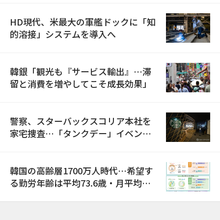
HD現代、米最大の軍艦ドックに「知
的溶接」システムを導入へ
韓銀「観光も『サービス輸出』…滞
留と消費を増やしてこそ成長効果」
警察、スターバックスコリア本社を
家宅捜査…「タンクデー」イベント
巡り侮辱容疑
韓国の高齢層1700万人時代…希望す
る勤労年齢は平均73.6歳・月平均賃
金は300万ウォン以上