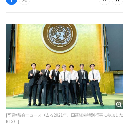
f
t
z
Z
a
w
o
o
c
i
o
o
e
t
m
m
b
t
o
i
o
e
u
n
o
r
t
k
[写真=聯合ニュース（去る2021年、国連総会特別行事に参加した
BTS）]