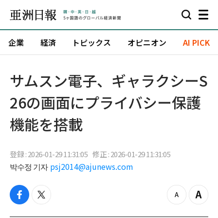
企業
経済
トピックス
オピニオン
AI PICK
サムスン電子、ギャラクシーS
26の画面にプライバシー保護
機能を搭載
登録 : 2026-01-29 11:31:05
修正 : 2026-01-29 11:31:05
박수정 기자
psj2014@ajunews.com
f
t
z
Z
a
w
o
o
c
i
o
o