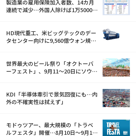
製造業の雇用保険加入者数、14カ月
連続で減少…外国人除けば1万5000人
減
HD現代重工、米ビッグテックのデー
タセンター向けに9,560億ウォン規模
の発電設備を受注…「過去最大」
世界最大のビール祭り「オクトーバ
ーフェスト」、9月11〜20日にソウル
で開催
KDI「半導体牽引で景気回復にも…内
外の不確実性は拭えず」
モドゥツアー、最大規模の「トラベ
ルフェスタ」開催…8月10日～9月11