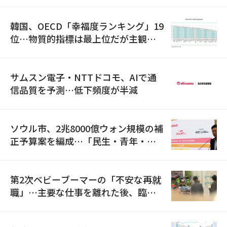
韓国、OECD「幸福度ランキング」19
位…物質的指標は最上位だが主観的
満足度は最下位
サムスン電子・NTTドコモ、AIで通
信品質を予測…低下頻度が半減
ソウル市、2兆8000億ウォン規模の補
正予算案を編成…「民生・青年・安
全」に8100億ウォンを集中投資
第2次ベビーブーマーの「不安な再就
職」…主要な仕事を離れた後、臨時
職が2倍近くに急増