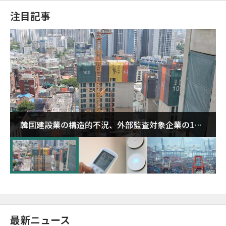
注目記事
韓国建設業の構造的不況、外部監査対象企業の1割
超が「ゾンビ企業」に…5年で2.8倍増
最新ニュース