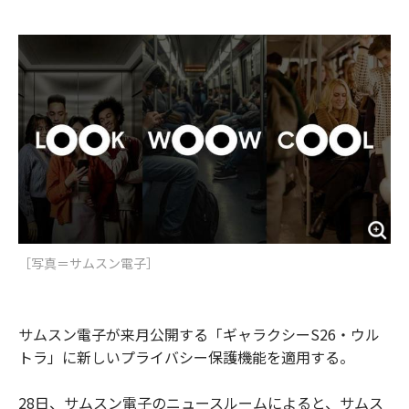
e
t
m
m
b
t
o
i
o
e
u
n
o
r
t
k
［写真＝サムスン電子］
サムスン電子が来月公開する「ギャラクシーS26・ウル
トラ」に新しいプライバシー保護機能を適用する。
28日、サムスン電子のニュースルームによると、サムス