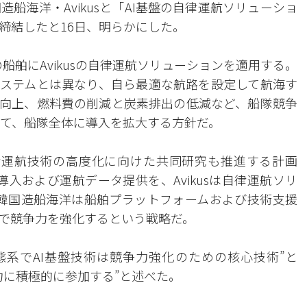
造船海洋・Avikusと「AI基盤の自律運航ソリューショ
締結したと16日、明らかにした。
船舶にAvikusの自律運航ソリューションを適用する。
ステムとは異なり、自ら最適な航路を設定して航海す
向上、燃料費の削減と炭素排出の低減など、船隊競争
って、船隊全体に導入を拡大する方針だ。
律運航技術の高度化に向けた共同研究も推進する計画
導入および運航データ提供を、Avikusは自律運航ソリ
韓国造船海洋は船舶プラットフォームおよび技術支援
で競争力を強化するという戦略だ。
態系でAI基盤技術は競争力強化のための核心技術”と
力に積極的に参加する”と述べた。