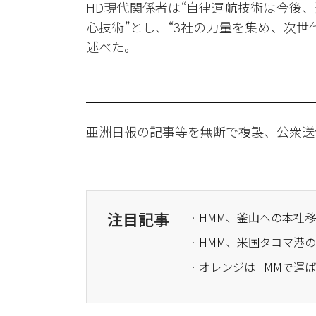
HD現代関係者は“自律運航技術は今後
心技術”とし、“3社の力量を集め、次
述べた。
亜洲日報の記事等を無断で複製、公衆送
注目記事
· HMM、釜山への本
· HMM、米国タコマ港
· オレンジはHMMで運