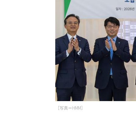
［写真＝HMM］