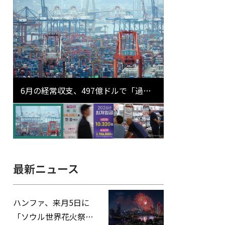
6月の経常収支、497億ドルで「過去
最大」…輸出が初の1000億ドル突破
最新ニュース
ハンファ、来月5日に
「ソウル世界花火祭り