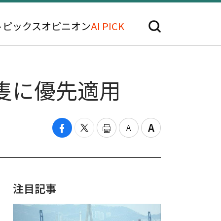
トピックス
オピニオン
AI PICK
0隻に優先適用
注目記事