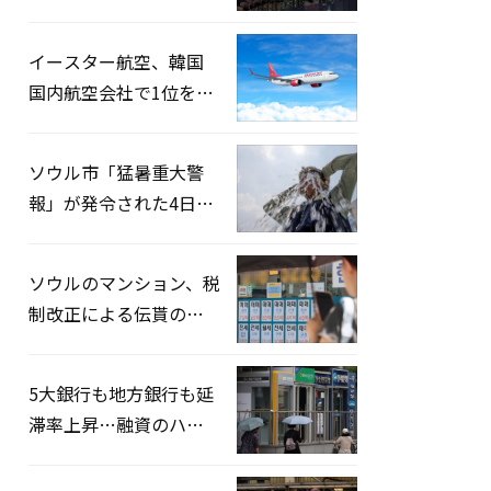
2026」開催…韓・米・
英の3カ国が参加
イースター航空、韓国
国内航空会社で1位を記
録…「上半期搭乗率
93%」
ソウル市「猛暑重大警
報」が発令された4日、
熱中症患者39人追加発
生
ソウルのマンション、税
制改正による伝貰の月
貰化加速を憂慮
5大銀行も地方銀行も延
滞率上昇…融資のハー
ドルはさらに高く