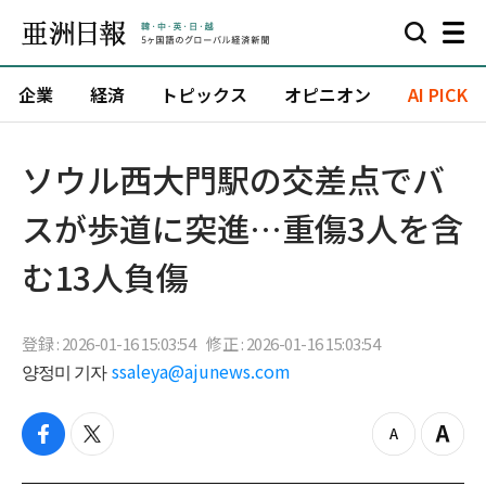
企業
経済
トピックス
オピニオン
AI PICK
ソウル西大門駅の交差点でバ
スが歩道に突進…重傷3人を含
む13人負傷
登録 : 2026-01-16 15:03:54
修正 : 2026-01-16 15:03:54
양정미 기자
ssaleya@ajunews.com
f
t
z
Z
a
w
o
o
c
i
o
o