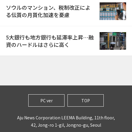
ソウルのマンション、税制改正によ
る伝貰の月貰化加速を憂慮
5大銀行も地方銀行も延滞率上昇…融
資のハードルはさらに高く
PC ver
TOP
Aju News Corporation LEEMA Building, 11th floor,
42, Jong-ro 1-gil, Jongno-gu, Seoul