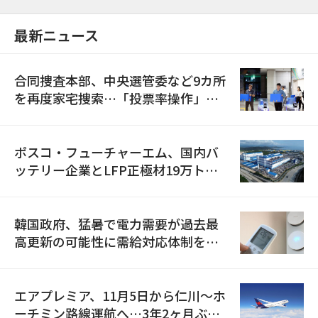
最新ニュース
合同捜査本部、中央選管委など9カ所
を再度家宅捜索…「投票率操作」の
資料を確保
ポスコ・フューチャーエム、国内バ
ッテリー企業とLFP正極材19万トン
の供給契約を締結
韓国政府、猛暑で電力需要が過去最
高更新の可能性に需給対応体制を点
検
エアプレミア、11月5日から仁川〜ホ
ーチミン路線運航へ…3年2ヶ月ぶり