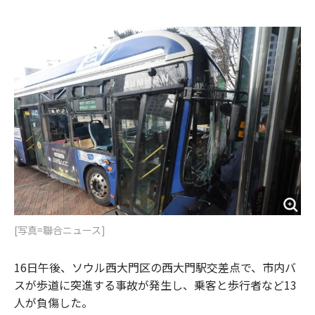
e
t
m
m
b
t
o
i
o
e
u
n
o
r
t
k
[写真=聯合ニュース]
16日午後、ソウル西大門区の西大門駅交差点で、市内バ
スが歩道に突進する事故が発生し、乗客と歩行者など13
人が負傷した。