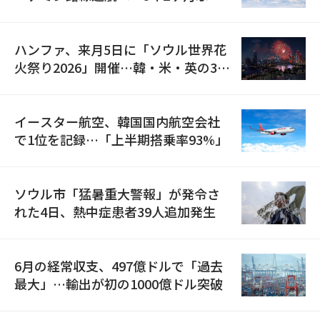
の再開
ハンファ、来月5日に「ソウル世界花
火祭り2026」開催…韓・米・英の3カ
国が参加
イースター航空、韓国国内航空会社
で1位を記録…「上半期搭乗率93%」
ソウル市「猛暑重大警報」が発令さ
れた4日、熱中症患者39人追加発生
6月の経常収支、497億ドルで「過去
最大」…輸出が初の1000億ドル突破