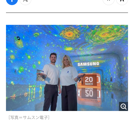
f
t
z
Z
a
w
o
o
c
i
o
o
e
t
m
m
b
t
o
i
o
e
u
n
o
r
t
k
［写真＝サムスン電子］