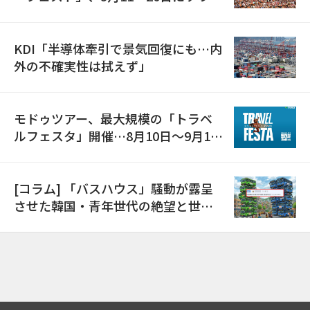
で開催
KDI「半導体牽引で景気回復にも…内
外の不確実性は拭えず」
モドゥツアー、最大規模の「トラベ
ルフェスタ」開催…8月10日～9月11
日
[コラム] 「バスハウス」騒動が露呈
させた韓国・青年世代の絶望と世代
間格差