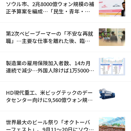
ソウル市、2兆8000億ウォン規模の補
正予算案を編成…「民生・青年・安
全」に8100億ウォンを集中投資
第2次ベビーブーマーの「不安な再就
職」…主要な仕事を離れた後、臨時
職が2倍近くに急増
製造業の雇用保険加入者数、14カ月
連続で減少…外国人除けば1万5000人
減
HD現代重工、米ビッグテックのデー
タセンター向けに9,560億ウォン規模
の発電設備を受注…「過去最大」
世界最大のビール祭り「オクトーバ
ーフェスト」、9月11〜20日にソウル