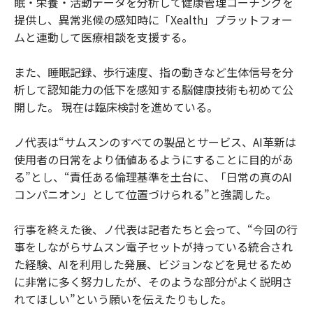
眠・栄養・活動データを分析して健康管理コーチングを
提供し、異常兆候の感知時に「Xealth」プラットフォー
ムと連動して医療相談を支援する。
また、睡眠記録、歩行速度、指の動きなど生体信号を分
析して認知能力の低下を感知する脳健康技術も初めて公
開した。 現在は臨床検討を進めている。
ノ代表は“サムスンのすべての製品とサービス、AI革新は
使用者の日常をより価値あるようにすることに目的があ
る”とし、“責任ある倫理基準を土台に、「日常の真のAI
コンパニオン」として位置づけられる”と強調した。
行事を終えた後、ノ代表は記者たちと会って、“今回の行
事をしながらサムスン電子セットが持っている統合され
た経験、AIを利用した発展、ビジョンなどを見せるため
に非常に多く努力したが、そのような部分がよく説明さ
れてほしい”という願いを伝えたりもした。