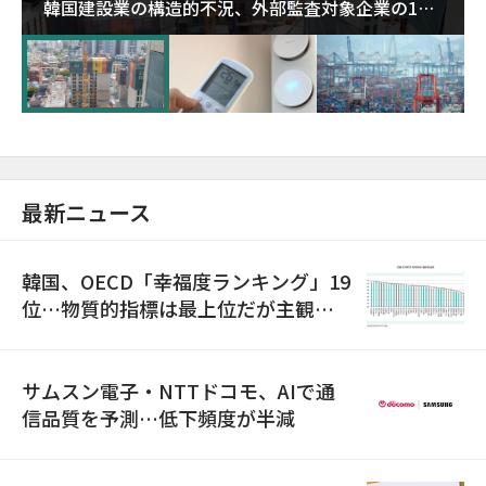
韓国建設業の構造的不況、外部監査対象企業の1割
超が「ゾンビ企業」に…5年で2.8倍増
最新ニュース
韓国、OECD「幸福度ランキング」19
位…物質的指標は最上位だが主観的
満足度は最下位
サムスン電子・NTTドコモ、AIで通
信品質を予測…低下頻度が半減