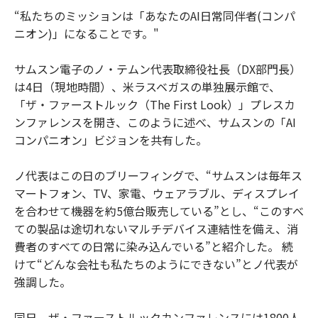
“私たちのミッションは「あなたのAI日常同伴者(コンパ
ニオン)」になることです。"
サムスン電子のノ・テムン代表取締役社長（DX部門長）
は4日（現地時間）、米ラスベガスの単独展示館で、
「ザ・ファーストルック（The First Look）」プレスカ
ンファレンスを開き、このように述べ、サムスンの「AI
コンパニオン」ビジョンを共有した。
ノ代表はこの日のブリーフィングで、“サムスンは毎年ス
マートフォン、TV、家電、ウェアラブル、ディスプレイ
を合わせて機器を約5億台販売している”とし、“このすべ
ての製品は途切れないマルチデバイス連結性を備え、消
費者のすべての日常に染み込んでいる”と紹介した。 続
けて“どんな会社も私たちのようにできない”とノ代表が
強調した。
同日、ザ・ファーストルックカンファレンスには1800人