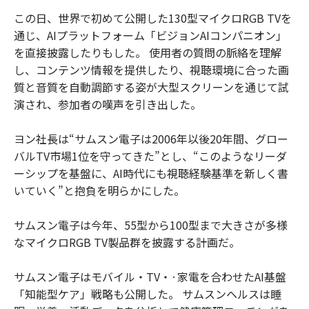
この日、世界で初めて公開した130型マイクロRGB TVを
通じ、AIプラットフォーム「ビジョンAIコンパニオン」
を直接披露したりもした。 使用者の質問の脈絡を理解
し、コンテンツ情報を提供したり、視聴環境に合った画
質と音質を自動調節する姿が大型スクリーンを通じて試
演され、参加者の嘆声を引き出した。
ヨン社長は“サムスン電子は2006年以後20年間、グロー
バルTV市場1位を守ってきた”とし、“このようなリーダ
ーシップを基盤に、AI時代にも視聴経験基準を新しく書
いていく”と抱負を明らかにした。
サムスン電子は今年、55型から100型まで大きさが多様
なマイクロRGB TV製品群を披露する計画だ。
サムスン電子はモバイル・TV・·家電を合わせたAI基盤
「知能型ケア」戦略も公開した。 サムスンヘルスは睡