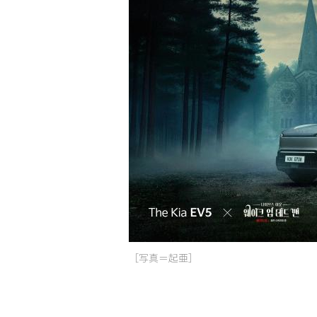
［写真＝起亜］