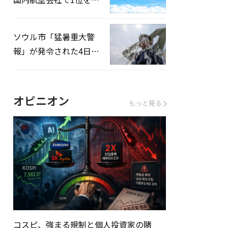
録…「上半期搭乗率
93%」
ソウル市「猛暑重大警
報」が発令された4日、
熱中症患者39人追加発
生
オピニオン
もっと見る
コスピ、強まる規制と個人投資家の賭