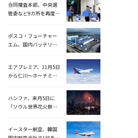
合同捜査本部、中央選
管委など9カ所を再度家
宅捜索…「投票率操
作」の資料を確保
ポスコ・フューチャー
エム、国内バッテリー
企業とLFP正極材19万ト
ンの供給契約を締結
エアプレミア、11月5日
から仁川〜ホーチミン
路線運航へ…3年2ヶ月
ぶりの再開
ハンファ、来月5日に
「ソウル世界花火祭り
2026」開催…韓・米・
英の3カ国が参加
イースター航空、韓国
国内航空会社で1位を記