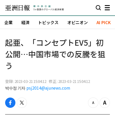
企業
経済
トピックス
オピニオン
AI PICK
起亜、「コンセプトEV5」初
公開…中国市場での反騰を狙
う
登録 : 2023-03-21 15:04:12
修正 : 2023-03-21 15:04:12
박수정 기자
psj2014@ajunews.com
f
t
z
Z
a
w
o
o
c
i
o
o