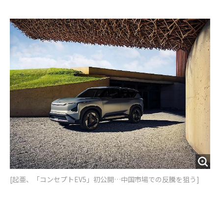
e
t
m
m
b
t
o
i
o
e
u
n
o
r
t
k
[起亜、「コンセプトEV5」初公開…中国市場での反騰を狙う]