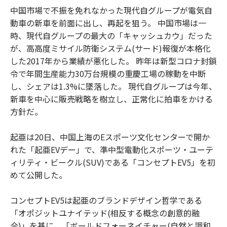
中国市場で不振を免れなかった現代自グループが電気自
動車の新車を前面に出し、再起を狙う。 中国市場は一
時、現代自グループの最大の「キャッシュカウ」だった
が、高高度ミサイル防衛システム(サード)報復が本格化
した2017年から業績が悪化した。 昨年は新型コロナ封鎖
令で年間生産能力30万台規模の重慶工場の稼動を中断
し、シェアは1.3%に墜落した。 現代自グループは今年、
新車を中心に販売戦略を樹立し、正常化に拍車をかける
方針だ。
起亜は20日、中国上海のEスポーツ文化センターで開か
れた「起亜EVデー」で、準中型電動化スポーツ・ユーテ
ィリティ・ビークル(SUV)である「コンセプトEV5」を初
めて公開した。
コンセプトEV5は起亜のブランドデザイン哲学である
「オポジットユナイテッド(相反する概念の創意的融
合)」を基に、「ボールドフォーネイチャー(自然と調和