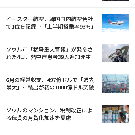
国が参加
イースター航空、韓国国内航空会社
で1位を記録…「上半期搭乗率93%」
ソウル市「猛暑重大警報」が発令さ
れた4日、熱中症患者39人追加発生
6月の経常収支、497億ドルで「過去
最大」…輸出が初の1000億ドル突破
ソウルのマンション、税制改正によ
る伝貰の月貰化加速を憂慮