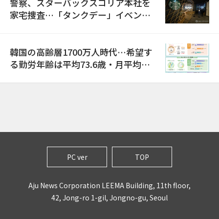
警察、スターバックスコリア本社を
家宅捜査…「タンクデー」イベント
巡り侮辱容疑
韓国の高齢層1700万人時代…希望す
る勤労年齢は平均73.6歳・月平均賃
金は300万ウォン以上
PC ver
TOP
Aju News Corporation LEEMA Building, 11th floor,
42, Jong-ro 1-gil, Jongno-gu, Seoul