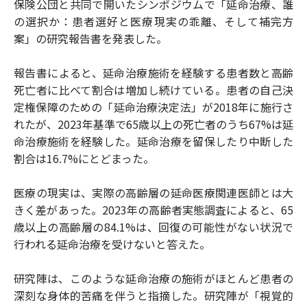
保険公団と共同で開いたシンポジウムで「延命治療、誰
の選択か：患者選好と医療現実の乖離、そして補完方
案」の研究報告書を発表した。
報告書によると、延命治療施術を経験する患者数と高齢
死亡者に比べて割合は増加し続けている。患者の自己決
定権保障のための「延命治療決定法」が2018年に施行さ
れたが、2023年基準で65歳以上の死亡者のうち67%は延
命治療施術を経験した。延命治療を留保したり中断した
割合は16.7%にとどまった。
医療の現実は、実際の高齢層の延命医療関連医師とは大
きく差があった。2023年の高齢者実態調査によると、65
歳以上の高齢層の84.1%は、回復の可能性がない状況で
行われる延命治療を受けないと答えた。
研究陣は、このような延命治療の施術がほとんど患者の
深刻な身体的苦痛を伴うと指摘した。研究陣が「視覚的