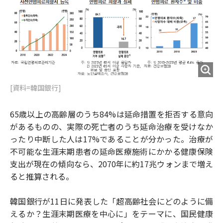
o
e
u
n
o
r
t
k
[資料=韓国銀行]
65歳以上の高齢層のうち84%は延命措置を拒否する意向
があるものの、実際の死亡者のうち延命治療を受けなか
ったり中断した人は17%であることが分かった。治療が
不可能な生涯末期患者の延命医療施術にかかる健康保険
支出が現在の傾向なら、2070年に約17兆ウォンまで増え
ると推算される。
韓国銀行が11日に発表した「超高齢社会にどのように備
えるか？生涯末期医療を中心に」をテーマに、国民健康