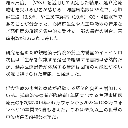
痛み尺度」（VAS）を活用して測定した結果、延命治療
施術を受ける患者が感じる平均苦痛指数は35点で、心肺
蘇生法（8.5点）や三叉神経痛（10点）の3～4倍水準で
あることが分かった。心肺蘇生法や人工呼吸器の着用な
ど高強度の施術を集中的に受けた一部の患者の場合、苦
痛指数が127.2点に達した。
研究を進めた韓銀経済研究院の賃金労働室のイ・インロ
次長は「生命を保護する過程で経験する苦痛は必然的だ
が、延命医療患者が体験する苦痛は回復の可能性がない
状況で避けられた苦痛」と強調した。
延命治療の患者と家族が経験する経済的負担も増加して
いる。延命治療患者が臨終前1年間支出する生涯末期医
療費の平均は2013年547万ウォンから2023年1088万ウォ
ンへと10年間で2倍も増えた。これは65歳以上の世帯の
中位所得の約40%水準だ。