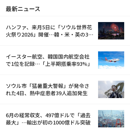
最新ニュース
ハンファ、来月5日に「ソウル世界花
火祭り2026」開催…韓・米・英の3カ
国が参加
イースター航空、韓国国内航空会社
で1位を記録…「上半期搭乗率93%」
ソウル市「猛暑重大警報」が発令さ
れた4日、熱中症患者39人追加発生
6月の経常収支、497億ドルで「過去
最大」…輸出が初の1000億ドル突破