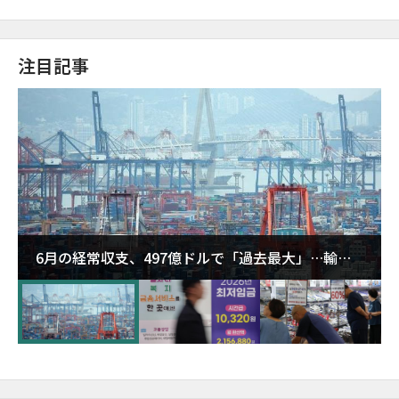
注目記事
6月の経常収支、497億ドルで「過去最大」…輸出
が初の1000億ドル突破