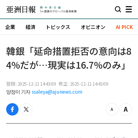
企業
経済
トピックス
オピニオン
AI PICK
韓銀「延命措置拒否の意向は8
4%だが…現実は16.7%のみ」
登録 : 2025-12-11 14:43:09
修正 : 2025-12-11 14:43:09
양정미 기자
ssaleya@ajunews.com
f
t
z
Z
a
w
o
o
c
i
o
o
e
t
m
m
b
t
o
i