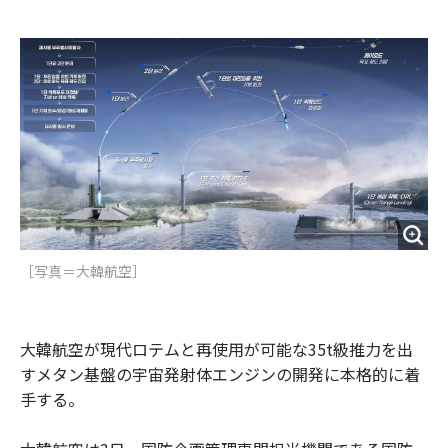
e
t
m
m
b
t
o
i
o
e
u
n
o
r
t
k
［写真＝大韓航空］
大韓航空が現代ロテムと再使用が可能な35t級推力を出
すメタン基盤の宇宙発射体エンジンの開発に本格的に着
手する。