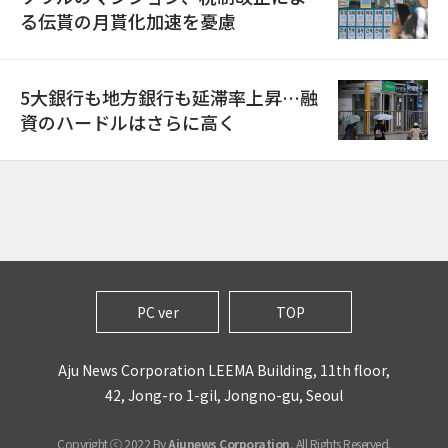
る伝貰の月貰化加速を憂慮
5大銀行も地方銀行も延滞率上昇…融
資のハードルはさらに高く
PC ver
TOP
Aju News Corporation LEEMA Building, 11th floor,
42, Jong-ro 1-gil, Jongno-gu, Seoul
Copyright ⓒ 2022 By
Ajunews Corporation
, All Rights Reserved.