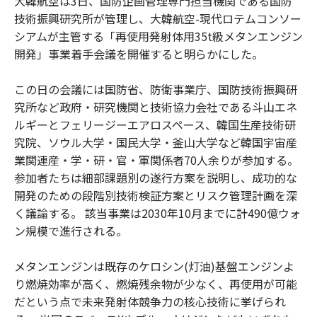
大韓航空は3日、国防企画管理専門担当機関である国防
技術振興研究所が管理し、大韓航空-現代ロテムコンソー
シアムが主管する「再使用発射体用35t級メタンエンジン
開発」事業着手会議を開催すると明らかにした。
この日の会議には国防省、防衛事業庁、国防技術振興研
究所など政府・研究機関と技術協力会社である斗山エネ
ルギーとフェリージーエアロスペース、韓国生産技術研
究院、ソウル大学・国民大学・釜山大学など韓国宇宙産
業関連産・学・研・官・軍関係者70人余りが参加する。
参加者たちは細部課題別の遂行方案を説明し、成功的な
開発のための段階別技術検証方案とリスク管理計画を深
く議論する。 該当事業は2030年10月までに計490億ウォ
ン規模で進行される。
メタンエンジンは既存のケロシン(灯油)基盤エンジンよ
り燃焼効率が高く、燃焼残余物が少なく、再使用が可能
だという点で未来発射体競争力の核心技術に挙げられ