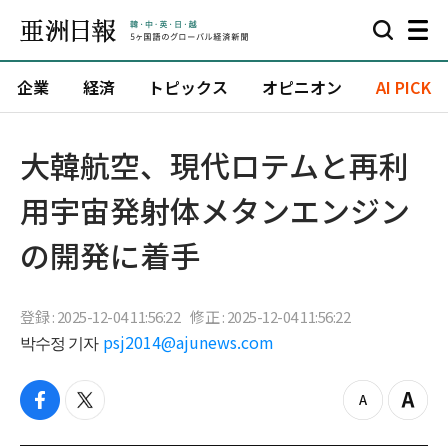
企業
経済
トピックス
オピニオン
AI PICK
大韓航空、現代ロテムと再利
用宇宙発射体メタンエンジン
の開発に着手
登録 : 2025-12-04 11:56:22
修正 : 2025-12-04 11:56:22
박수정 기자
psj2014@ajunews.com
f
t
z
Z
a
w
o
o
c
i
o
o