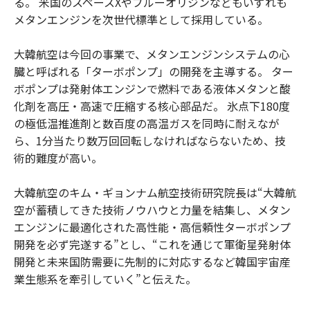
る。 米国のスペースXやブルーオリジンなどもいずれも
メタンエンジンを次世代標準として採用している。
大韓航空は今回の事業で、メタンエンジンシステムの心
臓と呼ばれる「ターボポンプ」の開発を主導する。 ター
ボポンプは発射体エンジンで燃料である液体メタンと酸
化剤を高圧・高速で圧縮する核心部品だ。 氷点下180度
の極低温推進剤と数百度の高温ガスを同時に耐えなが
ら、1分当たり数万回回転しなければならないため、技
術的難度が高い。
大韓航空のキム・ギョンナム航空技術研究院長は“大韓航
空が蓄積してきた技術ノウハウと力量を結集し、メタン
エンジンに最適化された高性能・高信頼性ターボポンプ
開発を必ず完遂する”とし、“これを通じて軍衛星発射体
開発と未来国防需要に先制的に対応するなど韓国宇宙産
業生態系を牽引していく”と伝えた。