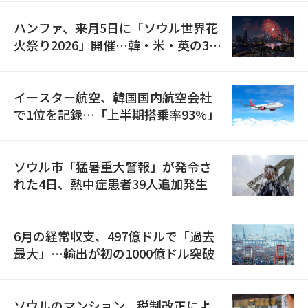
ハンファ、来月5日に「ソウル世界花
火祭り2026」開催…韓・米・英の3カ
国が参加
イースター航空、韓国国内航空会社
で1位を記録…「上半期搭乗率93%」
ソウル市「猛暑重大警報」が発令さ
れた4日、熱中症患者39人追加発生
6月の経常収支、497億ドルで「過去
最大」…輸出が初の1000億ドル突破
ソウルのマンション、税制改正によ