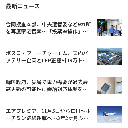
最新ニュース
合同捜査本部、中央選管委など9カ所
を再度家宅捜索…「投票率操作」の
資料を確保
ポスコ・フューチャーエム、国内バ
ッテリー企業とLFP正極材19万トン
の供給契約を締結
韓国政府、猛暑で電力需要が過去最
高更新の可能性に需給対応体制を点
検
エアプレミア、11月5日から仁川〜ホ
ーチミン路線運航へ…3年2ヶ月ぶり
の再開