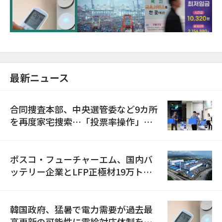
に需給対応体制を点検
最新ニュース
合同捜査本部、中央選管委など9カ所
を再度家宅捜索…「投票率操作」の
資料を確保
ポスコ・フューチャーエム、国内バ
ッテリー企業とLFP正極材19万トン
の供給契約を締結
韓国政府、猛暑で電力需要が過去最
高更新の可能性に需給対応体制を点