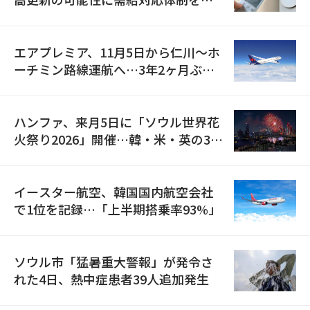
検
エアプレミア、11月5日から仁川〜ホ
ーチミン路線運航へ…3年2ヶ月ぶり
の再開
ハンファ、来月5日に「ソウル世界花
火祭り2026」開催…韓・米・英の3カ
国が参加
イースター航空、韓国国内航空会社
で1位を記録…「上半期搭乗率93%」
ソウル市「猛暑重大警報」が発令さ
れた4日、熱中症患者39人追加発生