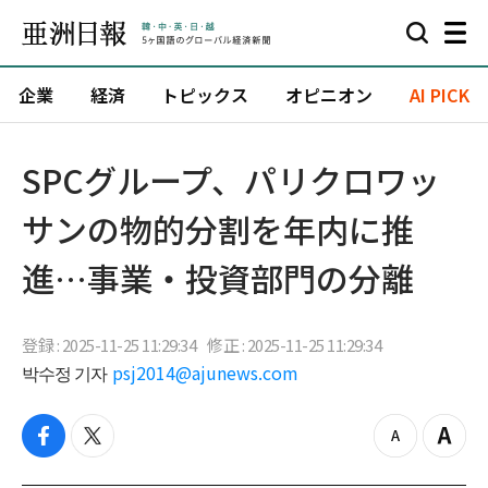
企業
経済
トピックス
オピニオン
AI PICK
SPCグループ、パリクロワッ
サンの物的分割を年内に推
進…事業・投資部門の分離
登録 : 2025-11-25 11:29:34
修正 : 2025-11-25 11:29:34
박수정 기자
psj2014@ajunews.com
f
t
z
Z
a
w
o
o
c
i
o
o