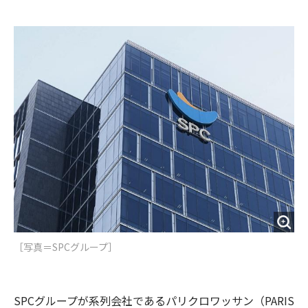
e
t
m
m
b
t
o
i
o
e
u
n
o
r
t
k
［写真＝SPCグループ］
SPCグループが系列会社であるパリクロワッサン（PARIS