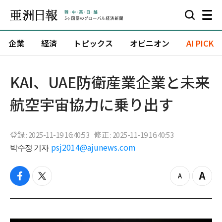
企業
経済
トピックス
オピニオン
AI PICK
KAI、UAE防衛産業企業と未来
航空宇宙協力に乗り出す
登録 : 2025-11-19 16:40:53
修正 : 2025-11-19 16:40:53
박수정 기자
psj2014@ajunews.com
f
t
z
Z
a
w
o
o
c
i
o
o
e
t
m
m
b
t
o
i