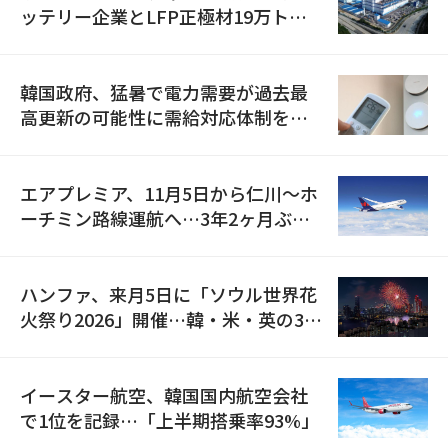
ッテリー企業とLFP正極材19万トン
の供給契約を締結
韓国政府、猛暑で電力需要が過去最
高更新の可能性に需給対応体制を点
検
エアプレミア、11月5日から仁川〜ホ
ーチミン路線運航へ…3年2ヶ月ぶり
の再開
ハンファ、来月5日に「ソウル世界花
火祭り2026」開催…韓・米・英の3カ
国が参加
イースター航空、韓国国内航空会社
で1位を記録…「上半期搭乗率93%」