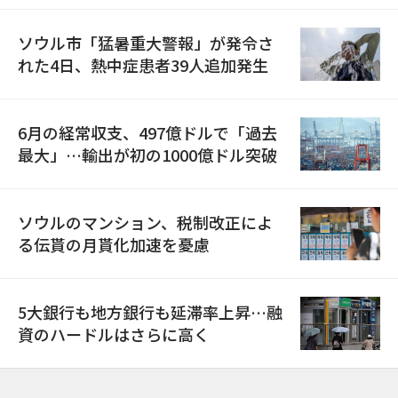
ソウル市「猛暑重大警報」が発令さ
れた4日、熱中症患者39人追加発生
6月の経常収支、497億ドルで「過去
最大」…輸出が初の1000億ドル突破
ソウルのマンション、税制改正によ
る伝貰の月貰化加速を憂慮
5大銀行も地方銀行も延滞率上昇…融
資のハードルはさらに高く