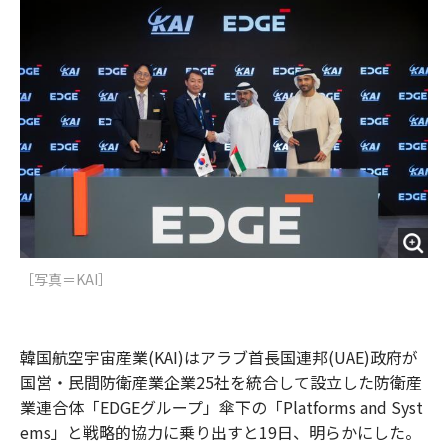
o
e
u
n
o
r
t
k
［写真＝KAI］
韓国航空宇宙産業(KAI)はアラブ首長国連邦(UAE)政府が
国営・民間防衛産業企業25社を統合して設立した防衛産
業連合体「EDGEグループ」傘下の「Platforms and Syst
ems」と戦略的協力に乗り出すと19日、明らかにした。