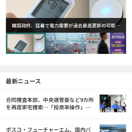
韓国政府、猛暑で電力需要が過去最高更新の可能性
に需給対応体制を点検
最新ニュース
合同捜査本部、中央選管委など9カ所
を再度家宅捜索…「投票率操作」の
資料を確保
ポスコ・フューチャーエム、国内バ