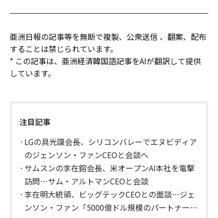
亜洲日報の記事等を無断で複製、公衆送信 、翻案、配布
することは禁じられています。
* この記事は、亜洲経済韓国語記事をAIが翻訳して提供
しています。
注目記事
LGの具光謨会長、シリコンバレーでエヌビディア
のジェンソン・ファンCEOと会談へ
サムスンの李在鎔会長、米オープンAI本社を電撃
訪問…サム・アルトマンCEOと会談
李在明大統領、ビッグテックCEOとの面談…ジェ
ンソン・ファン「5000億ドル規模のパートナーシ