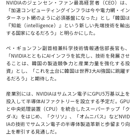
NVIDIAのジェンセン・ファン最高経営者（CEO）は、
「加速コンピューティングインフラは今や電力網・イン
ターネット網のように必須基盤になった」とし「韓国は
『知能（intelligence）』という新しい先端技術を輸出
する国家になるだろう」と明らかにした。
ペ・ギョンフン副首相兼科学技術情報通信部長官も、
「NVIDIAとともにAIインフラを拡充し、技術を発展させ
ることは、韓国の製造競争力と産業力量を強化する投
資」とし、「これを土台に韓国は世界3大AI強国に跳躍す
るだろう」と期待した。
産業別には、NVIDIAはサムスン電子にGPU5万基以上を
投入して半導体AIファクトリーを設立する予定だ。GPU
と中央処理装置（CPU）を統合したスーパーチップ「ク
ダ-X」をはじめ、「クリソ」、「オムニバス」などNVID
IAの技術でサムスン電子の半導体製造革新と歩留まり向
上を牽引する見通しだ。