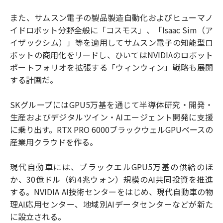
また、サムスン電子の製品製造自動化およびヒューマノ
イドロボット分野全般に「コスモス」、「Isaac Sim（ア
イザックシム）」等を適用してサムスン電子の知能型ロ
ボットの商用化をリードし、ひいてはNVIDIAのロボット
ポートフォリオを拡張する「ウィンウィン」戦略も展開
する計画だ。
SKグループにはGPU5万基を通じて半導体研究・開発・
生産およびデジタルツイン・AIエージェント開発に支援
に乗り出す。RTX PRO 6000ブラックウェルGPUベースの
産業用クラウドを作る。
現代自動車には、ブラックエルGPU5万基の供給のほ
か、30億ドル（約4兆ウォン）規模のAI共同投資を推進
する。NVIDIA AI技術センターをはじめ、現代自動車の物
理AI応用センター、地域別AIデータセンターなどが新た
に設立される。