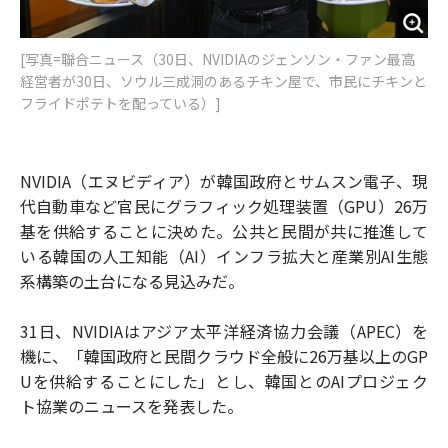
[写真=聯合ニュース（30日、NVIDIAのジェンソン・ファン最高
経営者が30日、ソウル三成洞のあるチキン屋で、市民にチキンと
フライドポテトを配っている）]
NVIDIA（エヌビディア）が韓国政府とサムスン電子、現
代自動車など官民にグラフィック処理装置（GPU）26万
基を供給することに決めた。公共と民間が共に推進して
いる韓国の人工知能（AI）インフラ拡大と産業別AI生態
系構築の土台になる見込みだ。
31日、NVIDIAはアジア太平洋経済協力会議（APEC）を
機に、「韓国政府と民間クラウド全般に26万基以上のGP
Uを供給することにした」とし、韓国とのAIプロジェク
ト協業のニュースを発表した。