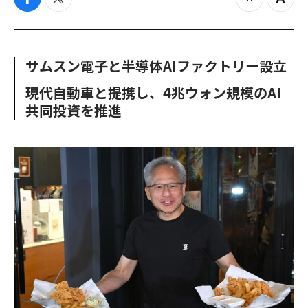
f
t
z
Z
a
w
o
o
c
i
o
o
e
t
m
m
b
t
o
i
サムスン電子と半導体AIファクトリー設立
o
e
u
n
o
r
t
現代自動車と提携し、4兆ウォン規模のAI
k
共同投資を推進