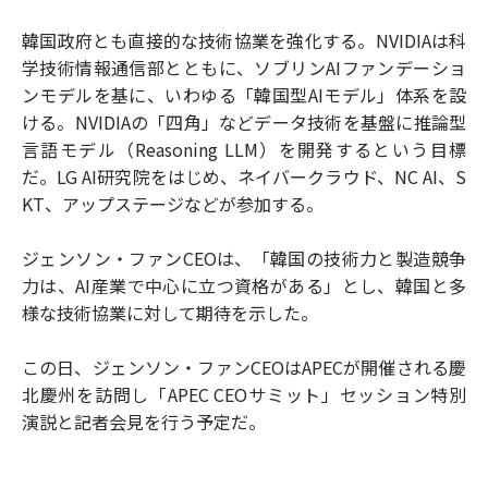
韓国政府とも直接的な技術協業を強化する。NVIDIAは科
学技術情報通信部とともに、ソブリンAIファンデーショ
ンモデルを基に、いわゆる「韓国型AIモデル」体系を設
ける。NVIDIAの「四角」などデータ技術を基盤に推論型
言語モデル（Reasoning LLM）を開発するという目標
だ。LG AI研究院をはじめ、ネイバークラウド、NC AI、S
KT、アップステージなどが参加する。
ジェンソン・ファンCEOは、「韓国の技術力と製造競争
力は、AI産業で中心に立つ資格がある」とし、韓国と多
様な技術協業に対して期待を示した。
この日、ジェンソン・ファンCEOはAPECが開催される慶
北慶州を訪問し「APEC CEOサミット」セッション特別
演説と記者会見を行う予定だ。