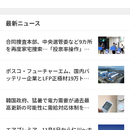
最新ニュース
合同捜査本部、中央選管委など9カ所
を再度家宅捜索…「投票率操作」の
資料を確保
ポスコ・フューチャーエム、国内バ
ッテリー企業とLFP正極材19万トン
の供給契約を締結
韓国政府、猛暑で電力需要が過去最
高更新の可能性に需給対応体制を点
検
エアプレミア、11月5日から仁川〜ホ