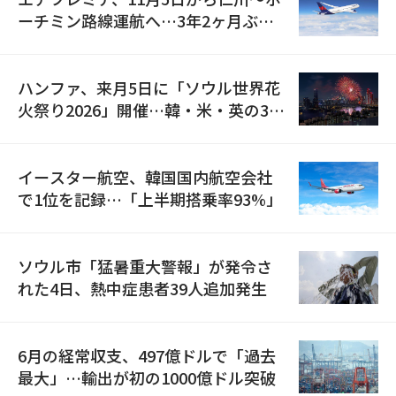
ーチミン路線運航へ…3年2ヶ月ぶり
の再開
ハンファ、来月5日に「ソウル世界花
火祭り2026」開催…韓・米・英の3カ
国が参加
イースター航空、韓国国内航空会社
で1位を記録…「上半期搭乗率93%」
ソウル市「猛暑重大警報」が発令さ
れた4日、熱中症患者39人追加発生
6月の経常収支、497億ドルで「過去
最大」…輸出が初の1000億ドル突破