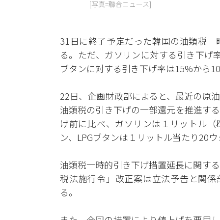
[写真=聯合ニュース]
31日に終了予定だった韓国の油類税一
る。ただ、ガソリンに対する引き下げ率
ブタンに対する引き下げ率は15%から1
22日、企画財政部によると、最近の原
油類税の引き下げの一部還元を推進する
げ前に比べ、ガソリンは１リットル（ℓ
ン、LPGブタンは１リットル当たり20
油類税一時的引き下げ措置延長に関する
税法施行令」改正案は立法予告と関係
る。
また、今回の措置により値上げを悪用し