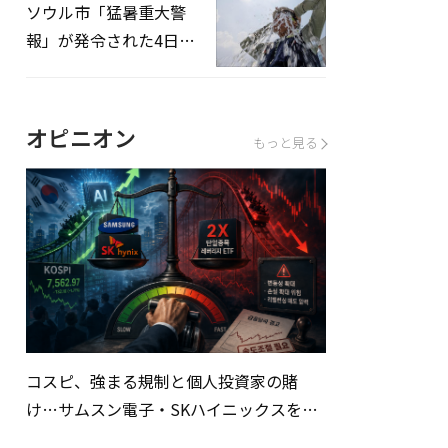
ソウル市「猛暑重大警
報」が発令された4日、
熱中症患者39人追加発
生
オピニオン
もっと見る
コスピ、強まる規制と個人投資家の賭
け…サムスン電子・SKハイニックスを巡
る明暗