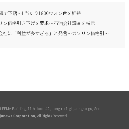
連続で下落…L当たり1800ウォン台を維持
ソリン価格引き下げを要求…石油会社調査を指示
· トランプ、米国の石油会社に「利益が多すぎる」と発言…ガソリン価格引き下げを要求
EEMA Building, 11th floor, 42, Jong-ro 1-gil, Jongno-gu, Seoul
junews Corporation
, All Rights Reserved.