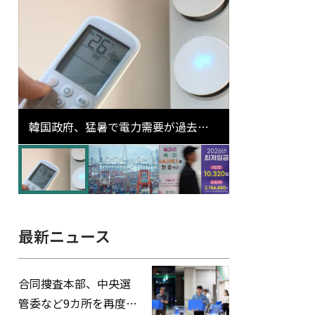
韓国政府、猛暑で電力需要が過去最
高更新の可能性に需給対応体制を点
検
最新ニュース
合同捜査本部、中央選
管委など9カ所を再度家