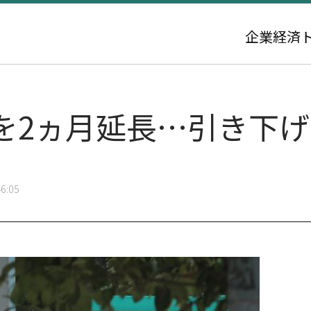
企業
経済
を2ヵ月延長…引き下
6:05