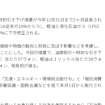
時的引き下げ措置が今年12月31日まで2ヶ月延長され
は従来の10%から7に、軽油と液化石油ガス（LPG）
0%に下方修正される。
油価格や物価の動向と財政に及ぼす影響などを考慮し、
ことにした。今回の措置で、油類税の一時的な引き下
）当たり57ウォン、軽油は１リットル当たり58ウォ
ウォン、税負担が減る。
「交通・エネルギー・環境税法施行令」と「個別消費
部署協議・国務会議などを経て来月1日から施行され
た買い占め売り惜しみ行為を予防するために「石油製