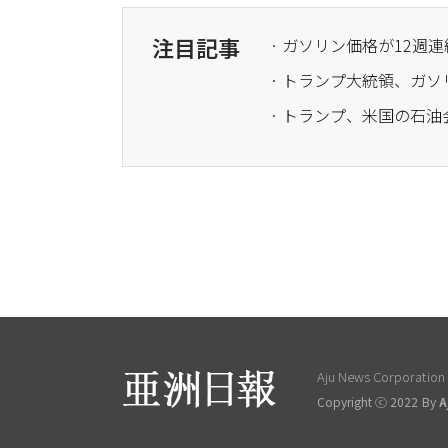
注目記事
· ガソリン価格が12週
· トランプ大統領、ガ
Aju News Corporation L
Copyright ⓒ 2022 By
A