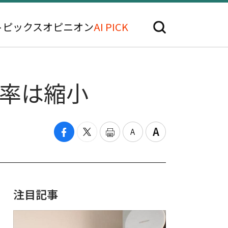
トピックス
オピニオン
AI PICK
げ率は縮小
注目記事