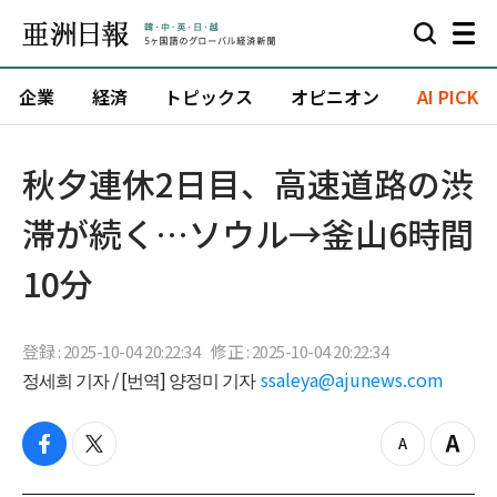
企業
経済
トピックス
オピニオン
AI PICK
秋夕連休2日目、高速道路の渋
滞が続く…ソウル→釜山6時間
10分
登録 : 2025-10-04 20:22:34
修正 : 2025-10-04 20:22:34
정세희 기자 / [번역] 양정미 기자
ssaleya@ajunews.com
f
t
z
Z
a
w
o
o
c
i
o
o