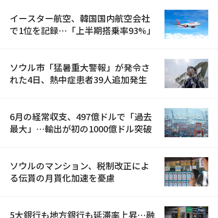
イースター航空、韓国国内航空会社
で1位を記録…「上半期搭乗率93%」
ソウル市「猛暑重大警報」が発令さ
れた4日、熱中症患者39人追加発生
6月の経常収支、497億ドルで「過去
最大」…輸出が初の1000億ドル突破
ソウルのマンション、税制改正によ
る伝貰の月貰化加速を憂慮
5大銀行も地方銀行も延滞率上昇…融