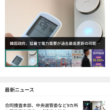
韓国政府、猛暑で電力需要が過去最高更新の可能性
に需給対応体制を点検
最新ニュース
合同捜査本部、中央選管委など9カ所