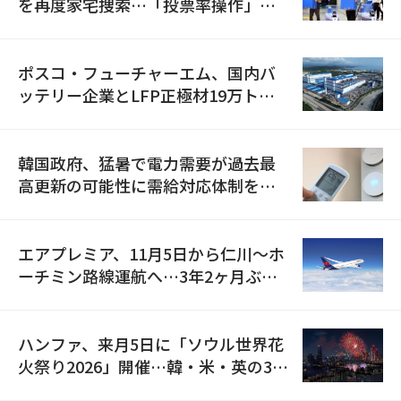
を再度家宅捜索…「投票率操作」の
資料を確保
ポスコ・フューチャーエム、国内バ
ッテリー企業とLFP正極材19万トン
の供給契約を締結
韓国政府、猛暑で電力需要が過去最
高更新の可能性に需給対応体制を点
検
エアプレミア、11月5日から仁川〜ホ
ーチミン路線運航へ…3年2ヶ月ぶり
の再開
ハンファ、来月5日に「ソウル世界花
火祭り2026」開催…韓・米・英の3カ
国が参加