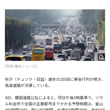
e
t
m
m
b
t
o
i
o
e
u
n
o
r
t
k
[写真=聯合ニュース]
秋夕（チュソク・旧盆）連休の2日目に帰省行列が続き、
高速道路が渋滞している。
4日、韓国道路公社によると、同日午後5時基準で、ソウ
ル料金所で全国の主要都市までかかる予想時間は、釜山
が6時間10分、蔚山が5時間、木浦が5時間20分、光州が5