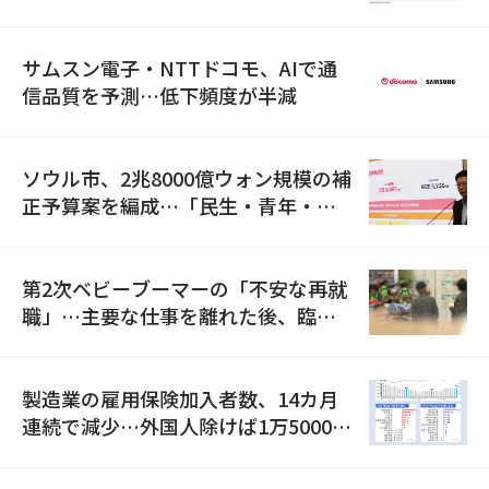
満足度は最下位
サムスン電子・NTTドコモ、AIで通
信品質を予測…低下頻度が半減
ソウル市、2兆8000億ウォン規模の補
正予算案を編成…「民生・青年・安
全」に8100億ウォンを集中投資
第2次ベビーブーマーの「不安な再就
職」…主要な仕事を離れた後、臨時
職が2倍近くに急増
製造業の雇用保険加入者数、14カ月
連続で減少…外国人除けば1万5000人
減