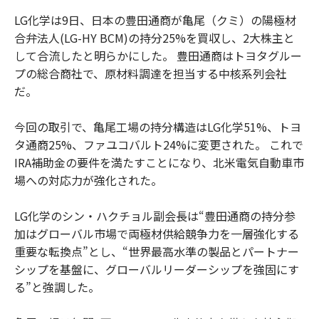
LG化学は9日、日本の豊田通商が亀尾（クミ）の陽極材
合弁法人(LG-HY BCM)の持分25%を買収し、2大株主と
して合流したと明らかにした。 豊田通商はトヨタグルー
プの総合商社で、原材料調達を担当する中核系列会社
だ。
今回の取引で、亀尾工場の持分構造はLG化学51%、トヨ
タ通商25%、ファユコバルト24%に変更された。 これで
IRA補助金の要件を満たすことになり、北米電気自動車市
場への対応力が強化された。
LG化学のシン・ハクチョル副会長は“豊田通商の持分参
加はグローバル市場で両極材供給競争力を一層強化する
重要な転換点”とし、“世界最高水準の製品とパートナー
シップを基盤に、グローバルリーダーシップを強固にす
る”と強調した。