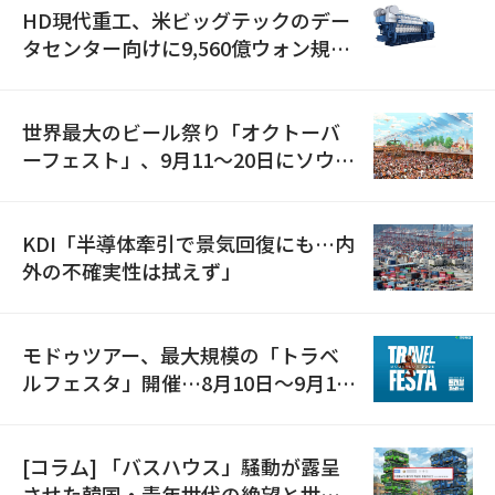
HD現代重工、米ビッグテックのデー
タセンター向けに9,560億ウォン規模
の発電設備を受注…「過去最大」
世界最大のビール祭り「オクトーバ
ーフェスト」、9月11〜20日にソウル
で開催
KDI「半導体牽引で景気回復にも…内
外の不確実性は拭えず」
モドゥツアー、最大規模の「トラベ
ルフェスタ」開催…8月10日～9月11
日
[コラム] 「バスハウス」騒動が露呈
させた韓国・青年世代の絶望と世代