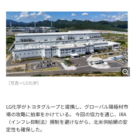
e
t
m
m
b
t
o
i
o
e
u
n
o
r
t
k
［写真＝LG化学］
LG化学がトヨタグループと提携し、グローバル陽極材市
場の攻略に拍車をかけている。 今回の協力を通じ、IRA
（インフレ抑制法）規制を避けながら、北米供給網の安
定性も確保した。