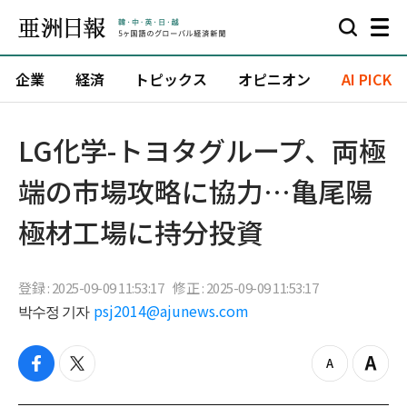
企業
経済
トピックス
オピニオン
AI PICK
LG化学-トヨタグループ、両極
端の市場攻略に協力…亀尾陽
極材工場に持分投資
登録 : 2025-09-09 11:53:17
修正 : 2025-09-09 11:53:17
박수정 기자
psj2014@ajunews.com
f
t
z
Z
a
w
o
o
c
i
o
o