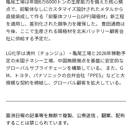
亀尾工場は年間6万6000トンの生産能力を備えた核心拠
点で、前駆体なしにカスタマイズ設計されたメタルから
直接焼成して作る「前駆体フリー(LGPF)陽極材」新工程
を適用し、差別化された競争力を確保した。 豊田通商は
今後、ここで生産される陽極材を北米バッテリー顧客会
社に供給する予定だ。
LG化学は清州（チョンジュ）・亀尾工場と2026年稼動予
定の米国テネシー工場、中国無錫拠点を基盤に安定的な
グローバルサプライチェーンを構築している。 また、G
M、トヨタ、パナソニックの合弁会社「PPES」などと大
規模な契約を締結し、グローバル顧客を拡大している。
亜洲日報の記事等を無断で複製、公衆送信 、翻案、配布
することは禁じられています。