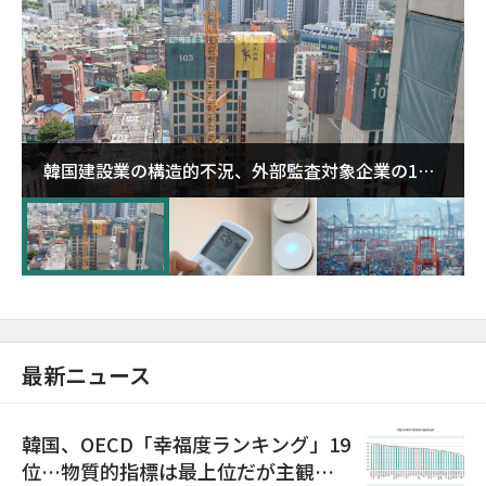
韓国建設業の構造的不況、外部監査対象企業の1割
超が「ゾンビ企業」に…5年で2.8倍増
最新ニュース
韓国、OECD「幸福度ランキング」19
位…物質的指標は最上位だが主観的