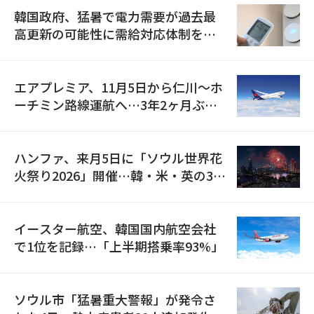
韓国政府、猛暑で電力需要が過去最
高更新の可能性に需給対応体制を点
検
エアプレミア、11月5日から仁川〜ホ
ーチミン路線運航へ…3年2ヶ月ぶり
の再開
ハンファ、来月5日に「ソウル世界花
火祭り2026」開催…韓・米・英の3カ
国が参加
イースター航空、韓国国内航空会社
で1位を記録…「上半期搭乗率93%」
ソウル市「猛暑重大警報」が発令さ