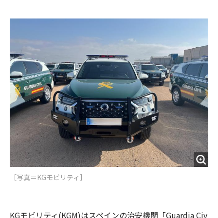
e
t
m
m
b
t
o
i
o
e
u
n
o
r
t
k
［写真＝KGモビリティ］
KGモビリティ(KGM)はスペインの治安機関「Guardia Civ