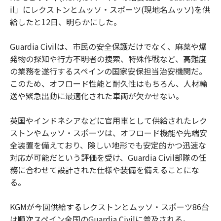
il」にレクストンとムッソ・スポーツ(現地名ムッソ)を供
給したと12日、明らかにした。
Guardia Civilは、市民の安全保護だけでなく、麻薬や爆
発物の探知や行方不明者の捜索、特殊作戦など、高難度
の業務を遂行するスペインの国家安保担当治安機関だ。
このため、オフロード性能と耐久性はもちろん、人材輸
送や緊急出動に最適化された車両が欠かせない。
英国やインドネシアなどに官用車として供給されたレク
ストンやムッソ・スポーツは、オフロード機能や先端安
全装置を備えており、険しい地形でも安定的かつ迅速な
対応が可能だという評価を受け、Guardia Civil部隊の任
務に合わせて設計された仕様や装備を備えることにな
る。
KGMが今回供給するレクストンとムッソ・スポーツ86台
は順次スペイン全国のGuardia Civilに普及される。