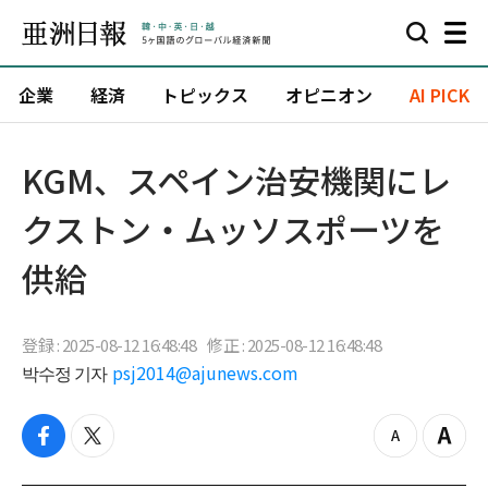
企業
経済
トピックス
オピニオン
AI PICK
KGM、スペイン治安機関にレ
クストン・ムッソスポーツを
供給
登録 : 2025-08-12 16:48:48
修正 : 2025-08-12 16:48:48
박수정 기자
psj2014@ajunews.com
f
t
z
Z
a
w
o
o
c
i
o
o