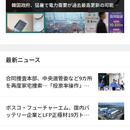
韓国政府、猛暑で電力需要が過去最高更新の可能性
に需給対応体制を点検
最新ニュース
合同捜査本部、中央選管委など9カ所
を再度家宅捜索…「投票率操作」の
資料を確保
ポスコ・フューチャーエム、国内バ
ッテリー企業とLFP正極材19万トン
の供給契約を締結