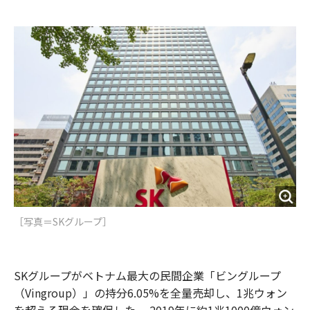
e
t
m
m
b
t
o
i
o
e
u
n
o
r
t
k
［写真＝SKグループ］
SKグループがベトナム最大の民間企業「ビングループ
（Vingroup）」の持分6.05%を全量売却し、1兆ウォン
を超える現金を確保した。 2019年に約1兆1000億ウォン