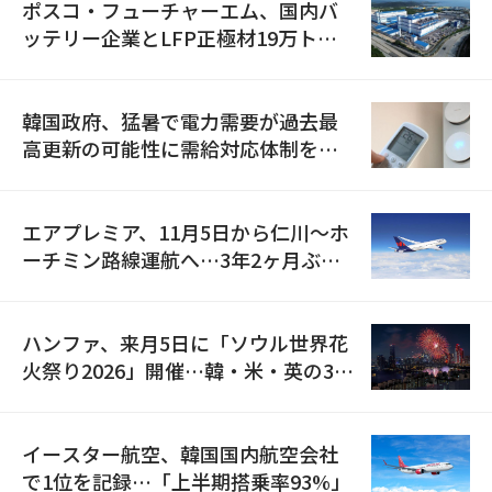
ポスコ・フューチャーエム、国内バ
ッテリー企業とLFP正極材19万トン
の供給契約を締結
韓国政府、猛暑で電力需要が過去最
高更新の可能性に需給対応体制を点
検
エアプレミア、11月5日から仁川〜ホ
ーチミン路線運航へ…3年2ヶ月ぶり
の再開
ハンファ、来月5日に「ソウル世界花
火祭り2026」開催…韓・米・英の3カ
国が参加
イースター航空、韓国国内航空会社
で1位を記録…「上半期搭乗率93%」