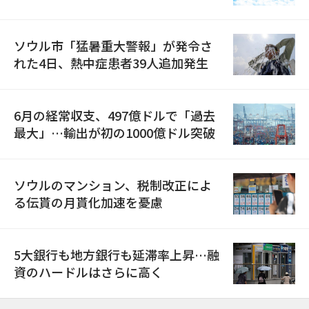
ソウル市「猛暑重大警報」が発令さ
れた4日、熱中症患者39人追加発生
6月の経常収支、497億ドルで「過去
最大」…輸出が初の1000億ドル突破
ソウルのマンション、税制改正によ
る伝貰の月貰化加速を憂慮
5大銀行も地方銀行も延滞率上昇…融
資のハードルはさらに高く