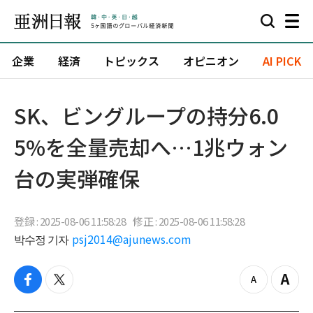
企業
経済
トピックス
オピニオン
AI PICK
SK、ビングループの持分6.0
5%を全量売却へ…1兆ウォン
台の実弾確保
登録 : 2025-08-06 11:58:28
修正 : 2025-08-06 11:58:28
박수정 기자
psj2014@ajunews.com
f
t
z
Z
a
w
o
o
c
i
o
o