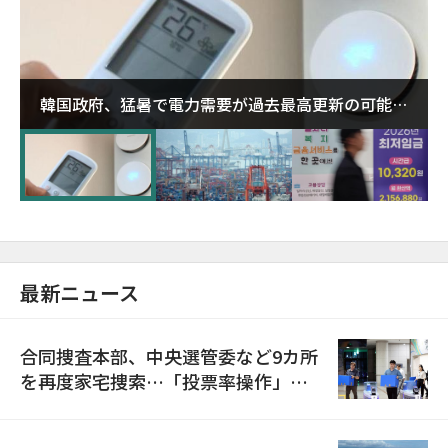
韓国政府、猛暑で電力需要が過去最高更新の可能性
に需給対応体制を点検
最新ニュース
合同捜査本部、中央選管委など9カ所
を再度家宅捜索…「投票率操作」の
資料を確保