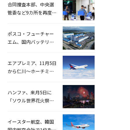
合同捜査本部、中央選
管委など9カ所を再度家
宅捜索…「投票率操
作」の資料を確保
ポスコ・フューチャー
エム、国内バッテリー
企業とLFP正極材19万ト
ンの供給契約を締結
エアプレミア、11月5日
から仁川〜ホーチミン
路線運航へ…3年2ヶ月
ぶりの再開
ハンファ、来月5日に
「ソウル世界花火祭り
2026」開催…韓・米・
英の3カ国が参加
イースター航空、韓国
国内航空会社で1位を記