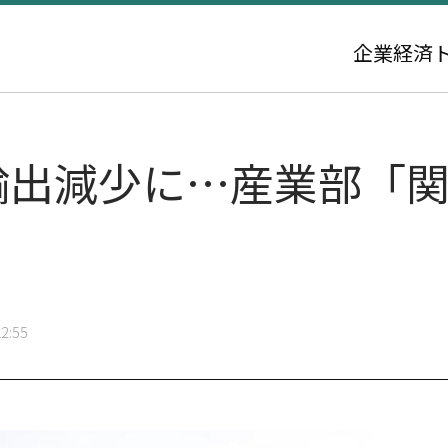
企業
経済
の輸出減少に…産業部「
2:55