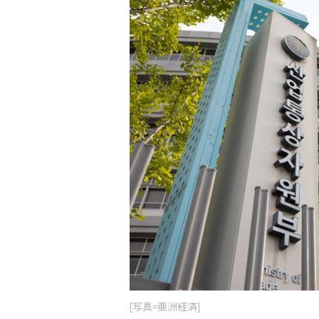
[写真=亜洲経済]