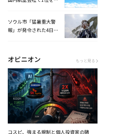
録…「上半期搭乗率
93%」
ソウル市「猛暑重大警
報」が発令された4日、
熱中症患者39人追加発
生
オピニオン
もっと見る
コスピ、強まる規制と個人投資家の賭