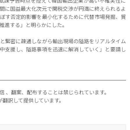
賦課予告時点を控えて韓国輸出企業が高い不確実性に
間に国益最大化次元で関税交渉が円満に終えられるよ
ぼす否定的影響を最小化するために代替市場発掘、貿
推進する」と明らかにした。
と緊密に疎通しながら輸出現場の隘路をリアルタイム
中支援し、隘路事項を迅速に解消していく」と要請し
信 、翻案、配布することは禁じられています。
Iが翻訳して提供しています。