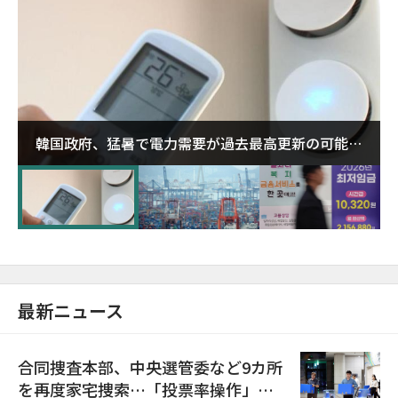
韓国政府、猛暑で電力需要が過去最高更新の可能性
に需給対応体制を点検
最新ニュース
合同捜査本部、中央選管委など9カ所
を再度家宅捜索…「投票率操作」の