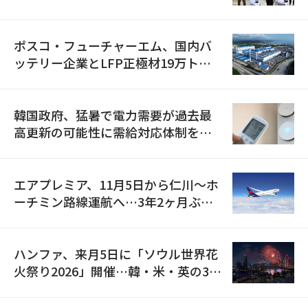
資料を確保
ポスコ・フューチャーエム、国内バ
ッテリー企業とLFP正極材19万トン
の供給契約を締結
韓国政府、猛暑で電力需要が過去最
高更新の可能性に需給対応体制を点
検
エアプレミア、11月5日から仁川〜ホ
ーチミン路線運航へ…3年2ヶ月ぶり
の再開
ハンファ、来月5日に「ソウル世界花
火祭り2026」開催…韓・米・英の3カ
国が参加