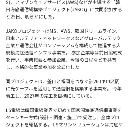
S)、アマゾンウェブサービス(AWS)などが主導する「韓
日海底通信網構築プロジェクト(JAKO)」に共同参加する
と25日、明らかにした。
JAKOプロジェクトはMS、AWS、韓国ドリームライン、
日本アルテリア・ネットワークスなどグローバルテック
企業と通信会社がコンソーシアムを構成して推進する大
規模海底通信インフラ事業だ。 参加企業等は前日協約式
を行い、事業概要と参加企業、今後の日程などを共有
し、本格的な事業参加を公式化した。
同プロジェクトは、釜山と福岡をつなぐ計260キロ区間
に光ケーブルを活用して通信網を構築する事業だ。 今年
着工し、2027年の完工を目標にしている。
LS電線は韓国電線業界で初めて国家間海底通信網事業を
ターンキー方式(設計・調達・施工)で受注し、全体プロ
ジェクトを総括する。 LSマリンソリューションは海底ケ