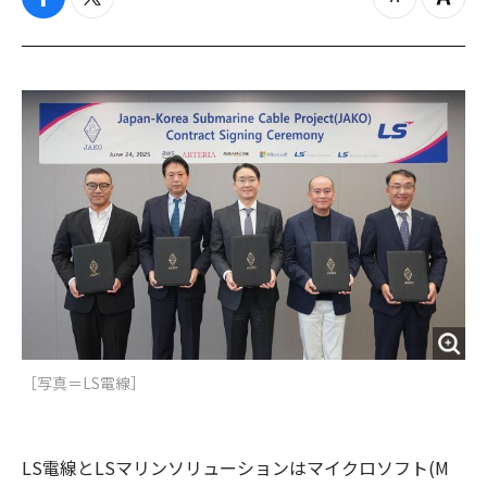
f
t
z
Z
a
w
o
o
c
i
o
o
e
t
m
m
b
t
o
i
o
e
u
n
o
r
t
k
［写真＝LS電線］
LS電線とLSマリンソリューションはマイクロソフト(M