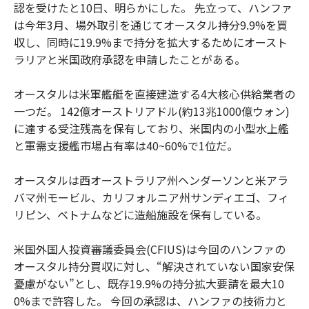
認を受けたと10日、明らかにした。 先立って、ハンファ
は今年3月、場外取引を通じてオースタル持分9.9%を買
収し、同時に19.9%まで持分を拡大するためにオースト
ラリアと米国政府承認を申請したことがある。
オースタルは米軍艦艇を直接建造する4大核心供給業者の
一つだ。 142億オーストリアドル(約13兆1000億ウォン)
に達する受注残高を保有しており、米国内の小型水上艦
と軍需支援艦市場占有率は40~60%で1位だ。
オースタルは西オーストラリア州ヘンダーソンと米アラ
バマ州モービル、カリフォルニア州サンディエゴ、フィ
リピン、ベトナムなどに造船施設を保有している。
米国外国人投資審議委員会(CFIUS)は今回のハンファの
オースタル持分買収に対し、“解決されていない国家安保
憂慮がない”とし、既存19.9%の持分拡大要請を最大10
0%まで許容した。 今回の承認は、ハンファの技術力と