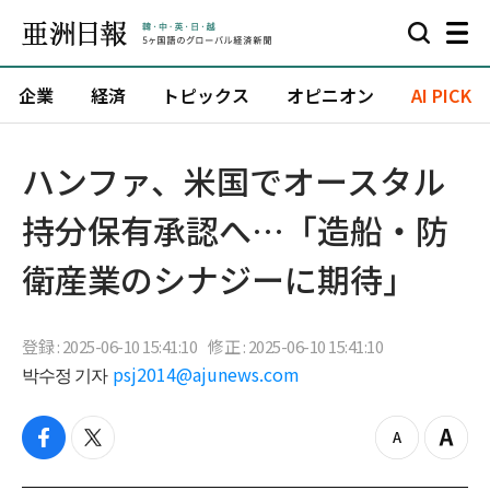
企業
経済
トピックス
オピニオン
AI PICK
ハンファ、米国でオースタル
持分保有承認へ…「造船・防
衛産業のシナジーに期待」
登録 : 2025-06-10 15:41:10
修正 : 2025-06-10 15:41:10
박수정 기자
psj2014@ajunews.com
f
t
z
Z
a
w
o
o
c
i
o
o