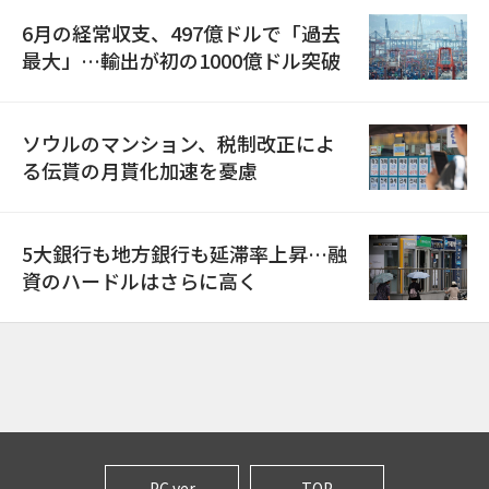
6月の経常収支、497億ドルで「過去
最大」…輸出が初の1000億ドル突破
ソウルのマンション、税制改正によ
る伝貰の月貰化加速を憂慮
5大銀行も地方銀行も延滞率上昇…融
資のハードルはさらに高く
PC ver
TOP