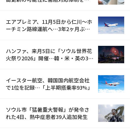
検
エアプレミア、11月5日から仁川〜ホ
ーチミン路線運航へ…3年2ヶ月ぶり
の再開
ハンファ、来月5日に「ソウル世界花
火祭り2026」開催…韓・米・英の3カ
国が参加
イースター航空、韓国国内航空会社
で1位を記録…「上半期搭乗率93%」
ソウル市「猛暑重大警報」が発令さ
れた4日、熱中症患者39人追加発生