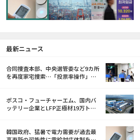
に需給対応体制を点検
最新ニュース
合同捜査本部、中央選管委など9カ所
を再度家宅捜索…「投票率操作」の
資料を確保
ポスコ・フューチャーエム、国内バ
ッテリー企業とLFP正極材19万トン
の供給契約を締結
韓国政府、猛暑で電力需要が過去最
高更新の可能性に需給対応体制を点