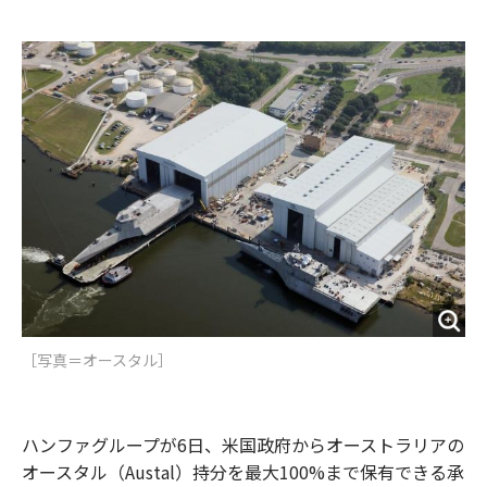
e
t
m
m
b
t
o
i
o
e
u
n
o
r
t
k
［写真＝オースタル］
ハンファグループが6日、米国政府からオーストラリアの
オースタル（Austal）持分を最大100%まで保有できる承