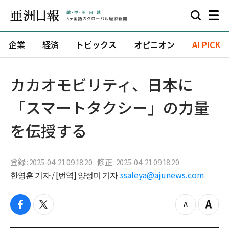
企業
経済
トピックス
オピニオン
AI PICK
カカオモビリティ、日本に
「スマートタクシー」の力量
を伝授する
登録 : 2025-04-21 09:18:20
修正 : 2025-04-21 09:18:20
한영훈 기자 / [번역] 양정미 기자
ssaleya@ajunews.com
f
t
z
Z
a
w
o
o
c
i
o
o