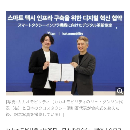
e
t
m
m
b
t
o
i
o
e
u
n
o
r
t
k
[写真=カカオモビリティ（カカオモビリティのリュ・グンソン代
表（右）と日本のクロスタクシー清川晋代表が協約式を終えた
後、記念写真を撮影している）]
カカオモビリティは20日、日本のタクシー団体「クロス