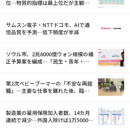
位…物質的指標は最上位だが主観的
満足度は最下位
サムスン電子・NTTドコモ、AIで通
信品質を予測…低下頻度が半減
ソウル市、2兆8000億ウォン規模の補
正予算案を編成…「民生・青年・安
全」に8100億ウォンを集中投資
第2次ベビーブーマーの「不安な再就
職」…主要な仕事を離れた後、臨時
職が2倍近くに急増
製造業の雇用保険加入者数、14カ月
連続で減少…外国人除けば1万5000人
減