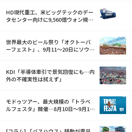
HD現代重工、米ビッグテックのデー
タセンター向けに9,560億ウォン規模
の発電設備を受注…「過去最大」
世界最大のビール祭り「オクトーバ
ーフェスト」、9月11〜20日にソウル
で開催
KDI「半導体牽引で景気回復にも…内
外の不確実性は拭えず」
モドゥツアー、最大規模の「トラベ
ルフェスタ」開催…8月10日～9月11
日
[コラム] 「バスハウス」騒動が露呈