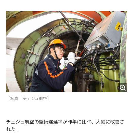
e
t
m
m
b
t
o
i
o
e
u
n
o
r
t
k
［写真＝チェジュ航空］
チェジュ航空の整備遅延率が昨年に比べ、大幅に改善さ
れた。