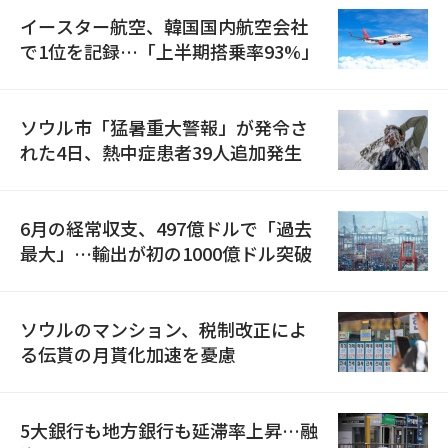
イースター航空、韓国国内航空会社
で1位を記録…「上半期搭乗率93%」
ソウル市「猛暑重大警報」が発令さ
れた4日、熱中症患者39人追加発生
6月の経常収支、497億ドルで「過去
最大」…輸出が初の1000億ドル突破
ソウルのマンション、税制改正によ
る伝貰の月貰化加速を憂慮
5大銀行も地方銀行も延滞率上昇…融