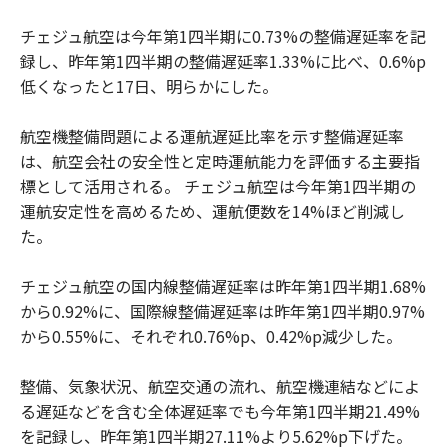
チェジュ航空は今年第1四半期に0.73%の整備遅延率を記
録し、昨年第1四半期の整備遅延率1.33%に比べ、0.6%p
低くなったと17日、明らかにした。
航空機整備問題による運航遅延比率を示す整備遅延率
は、航空会社の安全性と定時運航能力を評価する主要指
標として活用される。 チェジュ航空は今年第1四半期の
運航安定性を高めるため、運航便数を14%ほど削減し
た。
チェジュ航空の国内線整備遅延率は昨年第1四半期1.68%
から0.92%に、国際線整備遅延率は昨年第1四半期0.97%
から0.55%に、それぞれ0.76%p、0.42%p減少した。
整備、気象状況、航空交通の流れ、航空機連結などによ
る遅延などを含む全体遅延率でも今年第1四半期21.49%
を記録し、昨年第1四半期27.11%より5.62%p下げた。