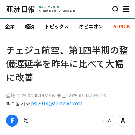
企業
経済
トピックス
オピニオン
AI PICK
チェジュ航空、第1四半期の整
備遅延率を昨年に比べて大幅
に改善
登録 : 2025-04-18 14:51:16
修正 : 2025-04-18 14:51:16
박수정 기자
psj2014@ajunews.com
f
t
z
Z
a
w
o
o
c
i
o
o