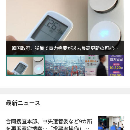
韓国政府、猛暑で電力需要が過去最高更新の可能性
に需給対応体制を点検
最新ニュース
合同捜査本部、中央選管委など9カ所
を再度家宅捜索…「投票率操作」の