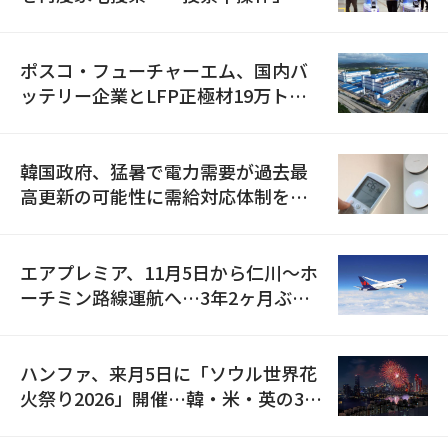
資料を確保
ポスコ・フューチャーエム、国内バ
ッテリー企業とLFP正極材19万トン
の供給契約を締結
韓国政府、猛暑で電力需要が過去最
高更新の可能性に需給対応体制を点
検
エアプレミア、11月5日から仁川〜ホ
ーチミン路線運航へ…3年2ヶ月ぶり
の再開
ハンファ、来月5日に「ソウル世界花
火祭り2026」開催…韓・米・英の3カ
国が参加