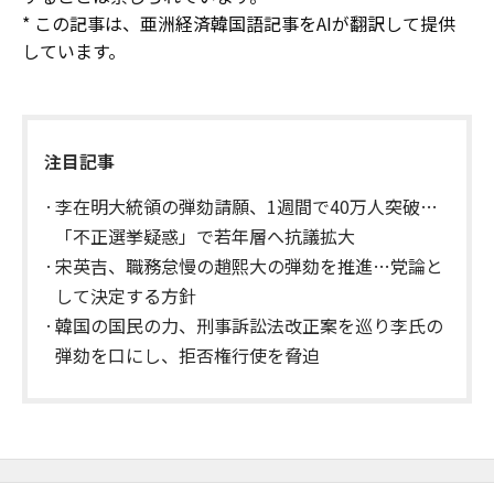
* この記事は、亜洲経済韓国語記事をAIが翻訳して提供
しています。
注目記事
李在明大統領の弾劾請願、1週間で40万人突破…
「不正選挙疑惑」で若年層へ抗議拡大
宋英吉、職務怠慢の趙熙大の弾劾を推進…党論と
して決定する方針
韓国の国民の力、刑事訴訟法改正案を巡り李氏の
弾劾を口にし、拒否権行使を脅迫