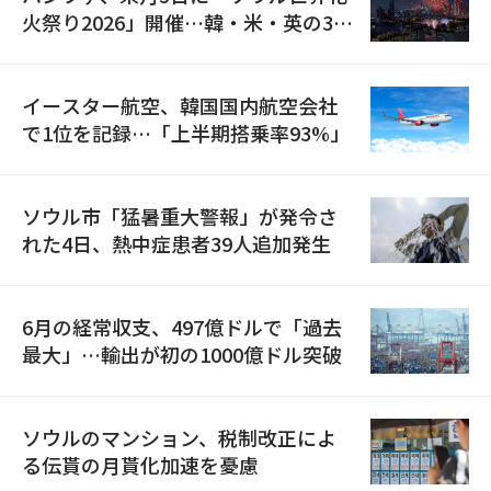
火祭り2026」開催…韓・米・英の3カ
国が参加
イースター航空、韓国国内航空会社
で1位を記録…「上半期搭乗率93%」
ソウル市「猛暑重大警報」が発令さ
れた4日、熱中症患者39人追加発生
6月の経常収支、497億ドルで「過去
最大」…輸出が初の1000億ドル突破
ソウルのマンション、税制改正によ
る伝貰の月貰化加速を憂慮