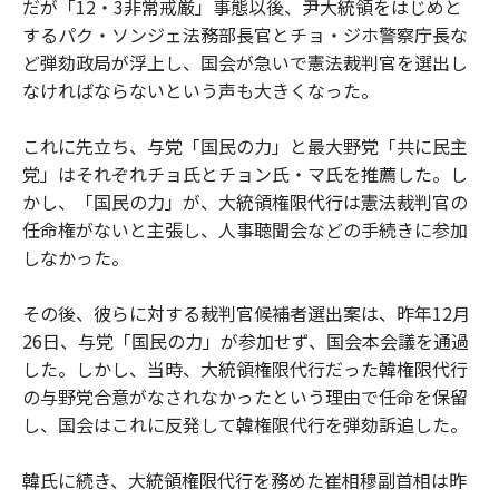
だが「12・3非常戒厳」事態以後、尹大統領をはじめと
するパク・ソンジェ法務部長官とチョ・ジホ警察庁長な
ど弾劾政局が浮上し、国会が急いで憲法裁判官を選出し
なければならないという声も大きくなった。
これに先立ち、与党「国民の力」と最大野党「共に民主
党」はそれぞれチョ氏とチョン氏・マ氏を推薦した。し
かし、「国民の力」が、大統領権限代行は憲法裁判官の
任命権がないと主張し、人事聴聞会などの手続きに参加
しなかった。
その後、彼らに対する裁判官候補者選出案は、昨年12月
26日、与党「国民の力」が参加せず、国会本会議を通過
した。しかし、当時、大統領権限代行だった韓権限代行
の与野党合意がなされなかったという理由で任命を保留
し、国会はこれに反発して韓権限代行を弾劾訴追した。
韓氏に続き、大統領権限代行を務めた崔相穆副首相は昨