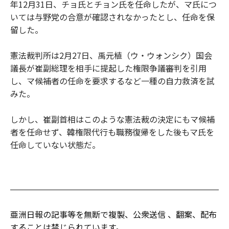
年12月31日、チョ氏とチョン氏を任命したが、マ氏につ
いては与野党の合意が確認されなかったとし、任命を保
留した。
憲法裁判所は2月27日、禹元植（ウ・ウォンシク）国会
議長が崔副総理を相手に提起した権限争議審判を引用
し、マ候補者の任命を要求するなど一種の自力救済を試
みた。
しかし、崔副首相はこのような憲法裁の決定にもマ候補
者を任命せず、韓権限代行も職務復帰をした後もマ氏を
任命していない状態だ。
亜洲日報の記事等を無断で複製、公衆送信 、翻案、配布
することは禁じられています。