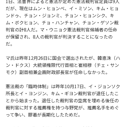
1日、法曹界によると憲法が定めた憲法裁判官定員は9人
だが、現在はムン・ヒョンベ、イ・ミソン、キム・ヒョ
ンドゥ、チョン・ジョンミ、チョン・ヒョンシク、キ
ム・ボクヒョン、チョ・ハンチャン、チョン・ゲソン裁
判官の計8人だ。マ・ウニョク憲法裁判官候補者の任命
が保留され、8人の裁判官が判決することになったの
だ。
マ氏は昨年12月26日に国会で選出されたが、韓悳洙（ハ
ン・ドクス）大統領権限代行首相と崔相穆（チェ・サン
モク）副首相兼企画財政部長官が任命しなかった。
憲法裁の「臨時体制」は昨年10月17日、イ・ジョンソク
所長とイ・ヨンジン、キム・ギヨン裁判官が退任したこ
とから始まった。退任した裁判官の空席を埋める後任の
裁判官に対する推薦権を持つ与野党が、推薦名手をめぐ
って争い、膠着が長期化したためだ。