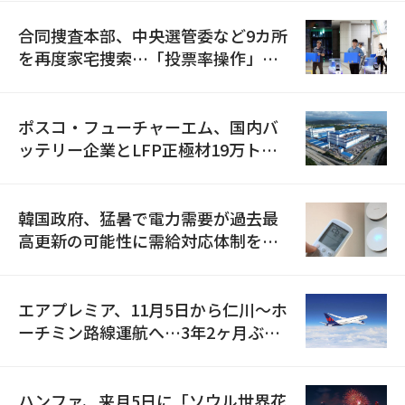
合同捜査本部、中央選管委など9カ所
を再度家宅捜索…「投票率操作」の
資料を確保
ポスコ・フューチャーエム、国内バ
ッテリー企業とLFP正極材19万トン
の供給契約を締結
韓国政府、猛暑で電力需要が過去最
高更新の可能性に需給対応体制を点
検
エアプレミア、11月5日から仁川〜ホ
ーチミン路線運航へ…3年2ヶ月ぶり
の再開
ハンファ、来月5日に「ソウル世界花