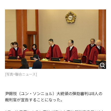
e
t
m
m
b
t
o
i
o
e
u
n
o
r
t
k
[写真=聯合ニュース]
尹錫悦（ユン・ソンニョル）大統領の弾劾審判は8人の
裁判官が宣告することになった。