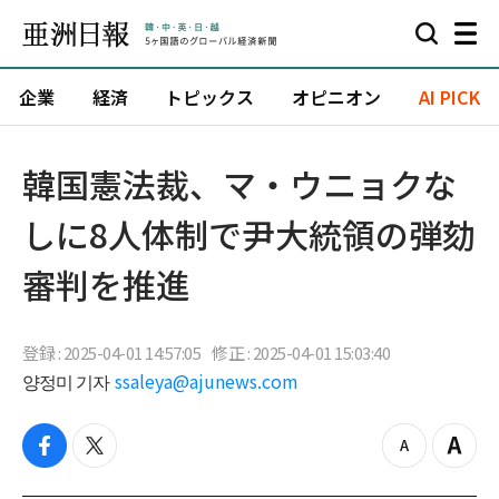
企業
経済
トピックス
オピニオン
AI PICK
韓国憲法裁、マ・ウニョクな
しに8人体制で尹大統領の弾劾
審判を推進
登録 : 2025-04-01 14:57:05
修正 : 2025-04-01 15:03:40
양정미 기자
ssaleya@ajunews.com
f
t
z
Z
a
w
o
o
c
i
o
o