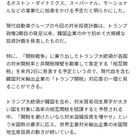
るボストン・ダイナミクス、スーパーナル、モーショナ
ルなどの事業化に拍車をかける予定だと明らかにした。
現代自動車グループの今回の対米投資計画は、トランプ
政権2期目の発足以来、韓国企業の中で初めて大規模な
投資計画を発表したものだ。
特に、「関税戦争」に乗り出したトランプ大統領が各国
の対米関税率と非関税障壁を勘案して策定する「相互関
税」を来月2日に発表する予定という点で、現代自を含む
韓国対米輸出企業の「トランプ関税」対応策の一環と見
ることができる。
トランプ大統領が韓国を含め、対米貿易収支黒字が大き
い国を対象に高率の相互関税を賦課すると予想される
中、「関税を避けたいなら対米設備投資を増やせ」とい
う米国側の要求に応え、世界主要対米輸出企業の米国現
地生産投資の動きが続いている。