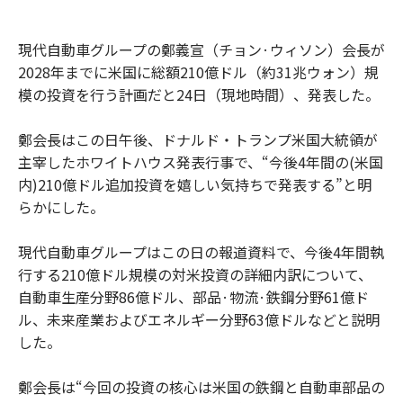
現代自動車グループの鄭義宣（チョン·ウィソン）会長が
2028年までに米国に総額210億ドル（約31兆ウォン）規
模の投資を行う計画だと24日（現地時間）、発表した。
鄭会長はこの日午後、ドナルド・トランプ米国大統領が
主宰したホワイトハウス発表行事で、“今後4年間の(米国
内)210億ドル追加投資を嬉しい気持ちで発表する”と明
らかにした。
現代自動車グループはこの日の報道資料で、今後4年間執
行する210億ドル規模の対米投資の詳細内訳について、
自動車生産分野86億ドル、部品·物流·鉄鋼分野61億ド
ル、未来産業およびエネルギー分野63億ドルなどと説明
した。
鄭会長は“今回の投資の核心は米国の鉄鋼と自動車部品の