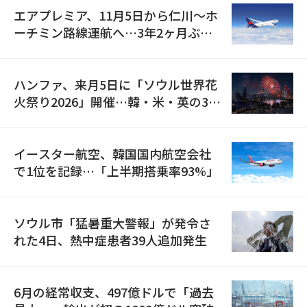
エアプレミア、11月5日から仁川〜ホ
ーチミン路線運航へ…3年2ヶ月ぶり
の再開
ハンファ、来月5日に「ソウル世界花
火祭り2026」開催…韓・米・英の3カ
国が参加
イースター航空、韓国国内航空会社
で1位を記録…「上半期搭乗率93%」
ソウル市「猛暑重大警報」が発令さ
れた4日、熱中症患者39人追加発生
6月の経常収支、497億ドルで「過去