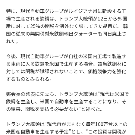
特に、現代自動車グループがルイジアナ州に新設する工
場で生産される鉄鋼は、トランプ大統領が12日から外国
産に対して25%の関税を例外なく課してきた品目だ。 韓
国の従来の無関税対米鉄鋼輸出クォーターも同日廃止さ
れた。
今後、現代自動車グループが自社の米国内工場で製造す
る車両に入る鉄鋼を米国で生産する場合、該当鉄鋼材に
対しては関税が賦課されないことで、価格競争力を強化
するものとみられる。
鄭会長の発表に先立ち、トランプ大統領は“現代は米国で
鉄鋼を生産し、米国で自動車を生産することになり、そ
の結果、関税を支払う必要がない”と述べた。
トランプ大統領は“現代自がまもなく毎年100万台以上の
米国産自動車を生産する予定”とし、“この投資は関税が