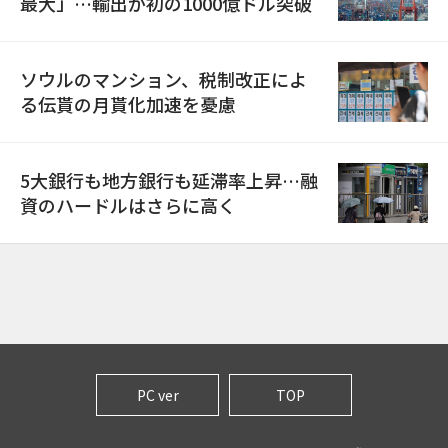
最大」…輸出が初の1000億ドル突破
ソウルのマンション、税制改正によ
る伝貰の月貰化加速を憂慮
5大銀行も地方銀行も延滞率上昇…融
資のハードルはさらに高く
PC ver
TOP