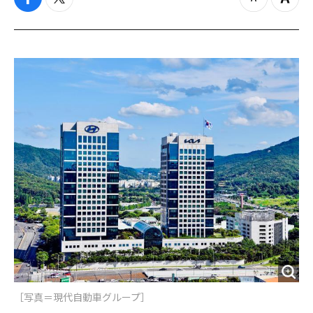
f
t
z
Z
a
w
o
o
c
i
o
o
e
t
m
m
b
t
o
i
o
e
u
n
o
r
t
k
［写真＝現代自動車グループ］