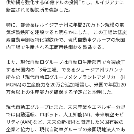
供給網を強化する60億ドルの投資”とし、ルイジアナに
新設される製鉄所を強調した。
特に、鄭会長はルイジアナ州に年間270万トン規模の電
気炉製鉄所を建設すると明らかにした。 この工場は低炭
素自動車鋼板特化製鉄所で、現代自動車グループの米国
内工場で生産される車両用鉄鋼材を製造する。
また、現代自動車グループは自動車生産部門で今週竣工
する米国内の「3号工場」であるジョージア州サバンナ
所在の「現代自動車グループメタプラントアメリカ」(H
MGMA)の生産能力を20万台追加増設し、米国で年間120
万台以上の生産能力を確保する予定だと説明した。
現代自動車グループはまた、未来産業やエネルギー分野
では自動運転、ロボット、人工知能(AI)、未来航空モビ
リティ(AAM)など、未来の新技術と関連した米国有数の
企業と協力し、現代自動車グループの米国現地法人であ