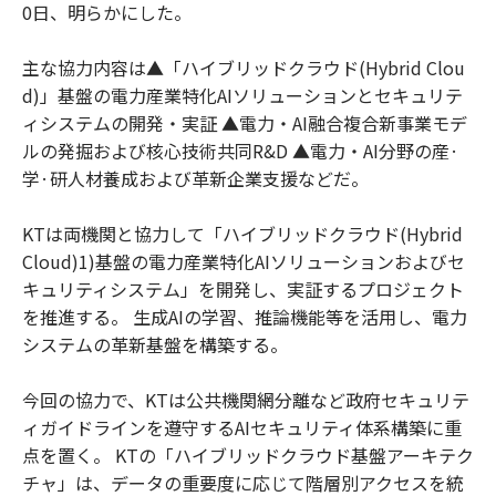
0日、明らかにした。
主な協力内容は▲「ハイブリッドクラウド(Hybrid Clou
d)」基盤の電力産業特化AIソリューションとセキュリテ
ィシステムの開発・実証 ▲電力・AI融合複合新事業モデ
ルの発掘および核心技術共同R&D ▲電力・AI分野の産·
学·研人材養成および革新企業支援などだ。
KTは両機関と協力して「ハイブリッドクラウド(Hybrid
Cloud)1)基盤の電力産業特化AIソリューションおよびセ
キュリティシステム」を開発し、実証するプロジェクト
を推進する。 生成AIの学習、推論機能等を活用し、電力
システムの革新基盤を構築する。
今回の協力で、KTは公共機関網分離など政府セキュリテ
ィガイドラインを遵守するAIセキュリティ体系構築に重
点を置く。 KTの「ハイブリッドクラウド基盤アーキテク
チャ」は、データの重要度に応じて階層別アクセスを統