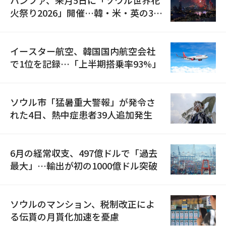
火祭り2026」開催…韓・米・英の3カ
国が参加
イースター航空、韓国国内航空会社
で1位を記録…「上半期搭乗率93%」
ソウル市「猛暑重大警報」が発令さ
れた4日、熱中症患者39人追加発生
6月の経常収支、497億ドルで「過去
最大」…輸出が初の1000億ドル突破
ソウルのマンション、税制改正によ
る伝貰の月貰化加速を憂慮