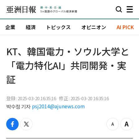
企業
経済
トピックス
オピニオン
AI PICK
KT、韓国電力・ソウル大学と
「電力特化AI」共同開発・実
証
登録 : 2025-03-20 16:35:16
修正 : 2025-03-20 16:35:16
박수정 기자
psj2014@ajunews.com
f
t
z
Z
a
w
o
o
c
i
o
o