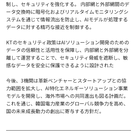
制し、セキュリティを強化する。 内部網と外部網間のデ
ータ交換時に暗号化およびリアルタイムモニタリングシ
ステムを通じて情報流出を防止し、AIモデルが処理する
データに対する精巧な接近を制御する。
KTのセキュリティ政策はAIソリューション開発のための
データの信頼性と活用性を保障し、内部網と外部網を分
離して運営することで、セキュリティ脅威を遮断し、敏
感なデータを安全に保護できるように設計された
今後、3機関は革新ベンチャーとスタートアップとの協
力範囲を拡大し、AI特化エネルギーソリューション事業
モデルを開発し、海外市場への共同進出も図る計画だ。
これを通じ、韓国電力産業のグローバル競争力を高め、
国の未来成長動力の創出に寄与する方針だ。