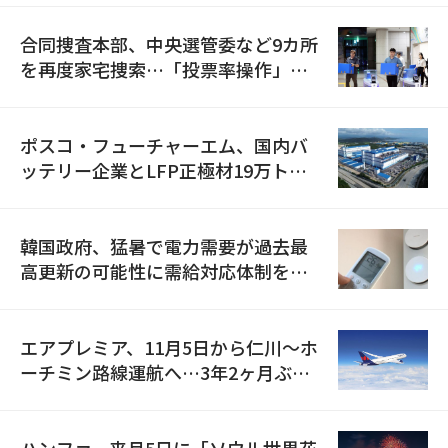
合同捜査本部、中央選管委など9カ所
を再度家宅捜索…「投票率操作」の
資料を確保
ポスコ・フューチャーエム、国内バ
ッテリー企業とLFP正極材19万トン
の供給契約を締結
韓国政府、猛暑で電力需要が過去最
高更新の可能性に需給対応体制を点
検
エアプレミア、11月5日から仁川〜ホ
ーチミン路線運航へ…3年2ヶ月ぶり
の再開
ハンファ、来月5日に「ソウル世界花