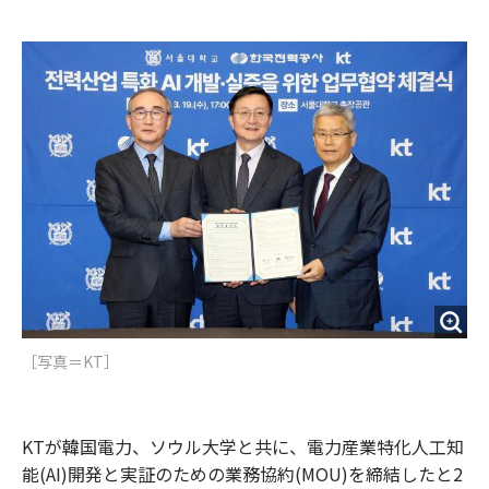
e
t
m
m
b
t
o
i
o
e
u
n
o
r
t
k
［写真＝KT］
KTが韓国電力、ソウル大学と共に、電力産業特化人工知
能(AI)開発と実証のための業務協約(MOU)を締結したと2