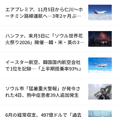
エアプレミア、11月5日から仁川〜ホ
ーチミン路線運航へ…3年2ヶ月ぶり
の再開
ハンファ、来月5日に「ソウル世界花
火祭り2026」開催…韓・米・英の3カ
国が参加
イースター航空、韓国国内航空会社
で1位を記録…「上半期搭乗率93%」
ソウル市「猛暑重大警報」が発令さ
れた4日、熱中症患者39人追加発生
6月の経常収支、497億ドルで「過去