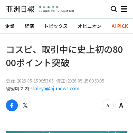
企業
経済
トピックス
オピニオン
AI PICK
コスピ、取引中に史上初の80
00ポイント突破
登録 : 2026-05-15 09:53:05
修正 : 2026-05-15 09:53:05
양정미 기자
ssaleya@ajunews.com
f
t
z
Z
a
w
o
o
c
i
o
o
e
t
m
m
b
t
o
i