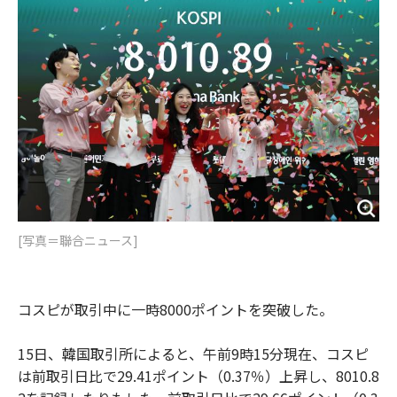
o
e
u
n
o
r
t
k
[写真＝聯合ニュース]
コスピが取引中に一時8000ポイントを突破した。
15日、韓国取引所によると、午前9時15分現在、コスピ
は前取引日比で29.41ポイント（0.37％）上昇し、8010.8