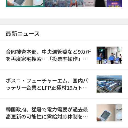
最新ニュース
合同捜査本部、中央選管委など9カ所
を再度家宅捜索…「投票率操作」の
資料を確保
ポスコ・フューチャーエム、国内バ
ッテリー企業とLFP正極材19万トン
の供給契約を締結
韓国政府、猛暑で電力需要が過去最
高更新の可能性に需給対応体制を点
検