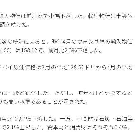
輸入物価は前月比で小幅下落した。輸出物価は半導体
基調を続けた。
指数の統計によると、昨年4月のウォン基準の輸入物価
00）は168.12で、前月比2.3%下落した。
イ原油価格は3月の平均128.52ドルから4月の平均
いは一段と鈍化した。ただし、昨年4月と比較すると
よりも高い水準であることが示された。
月比で9.7％下落した。一方、中間財は石炭・石油製
2.1％上昇した。資本財と消費財はそれぞれ0.4％、