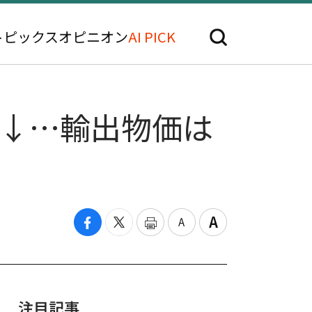
トピックス
オピニオン
AI PICK
幅↓…輸出物価は
注目記事