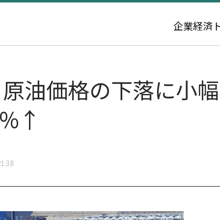
企業
経済
、原油価格の下落に小
1%↑
1:38