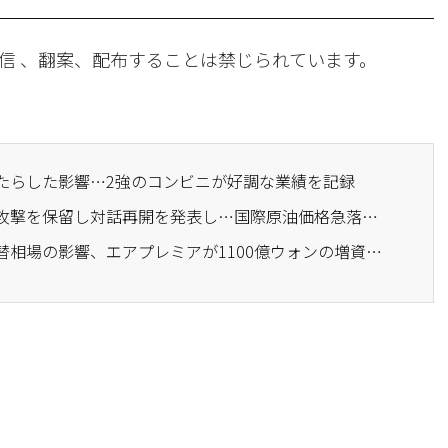
信 、翻案、配布することは禁じられています。
もたらした影響…2強のコンビニが好調な業績を記録
· トランプ、イランへの攻撃を保留し対話再開を発表し…国際原油価格急落・米株価指数先物上昇
· 高騰する原油価格と為替相場の影響、エアプレミアが1100億ウォンの増資を計画