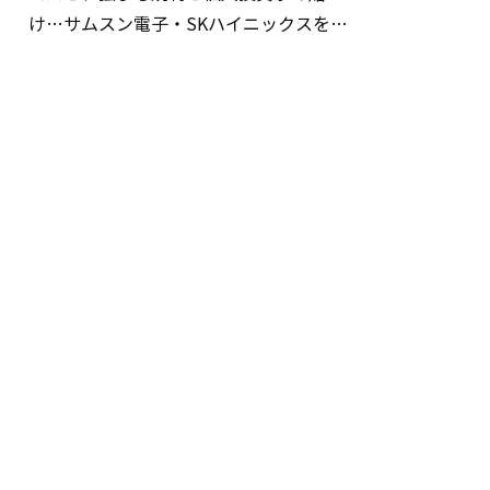
け…サムスン電子・SKハイニックスを巡
る明暗