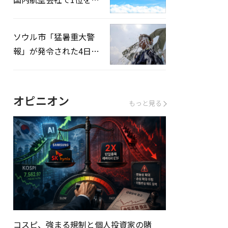
録…「上半期搭乗率
93%」
ソウル市「猛暑重大警
報」が発令された4日、
熱中症患者39人追加発
生
オピニオン
もっと見る
コスピ、強まる規制と個人投資家の賭