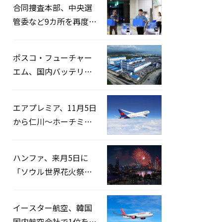
合同捜査本部、中央選
管委など9カ所を再度家
宅捜索…「投票率操
作」の資料を確保
ポスコ・フューチャー
エム、国内バッテリー
企業とLFP正極材19万ト
ンの供給契約を締結
エアプレミア、11月5日
から仁川〜ホーチミン
路線運航へ…3年2ヶ月
ぶりの再開
ハンファ、来月5日に
「ソウル世界花火祭り
2026」開催…韓・米・
英の3カ国が参加
イースター航空、韓国
国内航空会社で1位を記