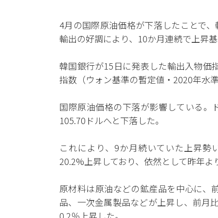
4月の国際原油価格が下落したことで、
輸出の好調により、10か月連続で上昇
韓国銀行が15日に発表した輸出入物価
指数（ウォン基準の暫定値・2020年水準1
国際原油価格の下落が影響している。ドバ
105.70ドルへと下落した。
これにより、9か月続いていた上昇勢
20.2%上昇しており、依然として昨年
原材料は原油などの鉱産品を中心に、前
品、一次金属製品などが上昇し、前月比で
0.2％上昇した。