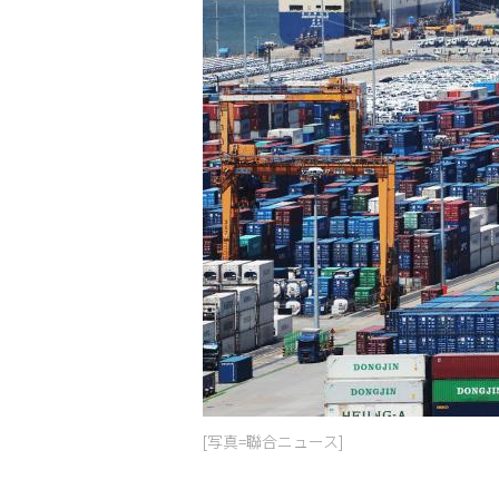
[写真=聯合ニュース]