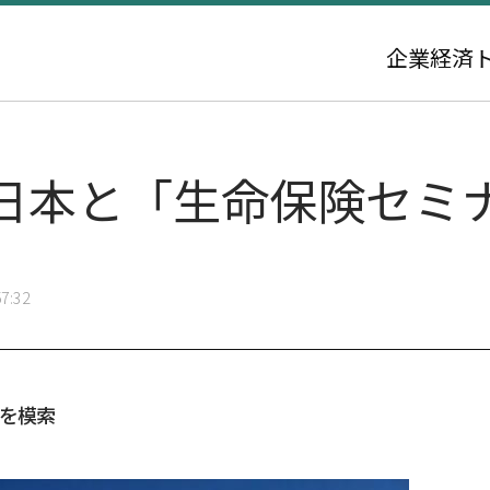
企業
経済
日本と「生命保険セミ
7:32
向を模索