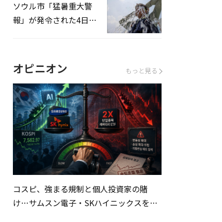
ソウル市「猛暑重大警
報」が発令された4日、
熱中症患者39人追加発
生
オピニオン
もっと見る
コスピ、強まる規制と個人投資家の賭
け…サムスン電子・SKハイニックスを巡
る明暗