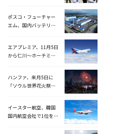
宅捜索…「投票率操
作」の資料を確保
ポスコ・フューチャー
エム、国内バッテリー
企業とLFP正極材19万ト
ンの供給契約を締結
エアプレミア、11月5日
から仁川〜ホーチミン
路線運航へ…3年2ヶ月
ぶりの再開
ハンファ、来月5日に
「ソウル世界花火祭り
2026」開催…韓・米・
英の3カ国が参加
イースター航空、韓国
国内航空会社で1位を記
録…「上半期搭乗率
93%」