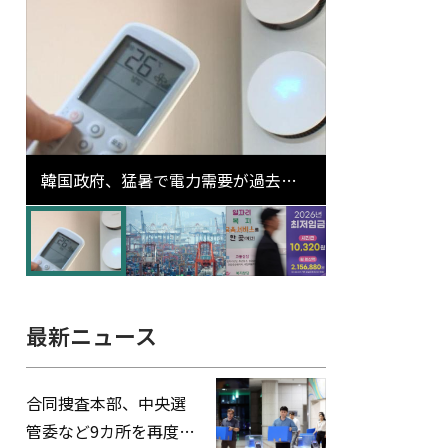
韓国政府、猛暑で電力需要が過去最
高更新の可能性に需給対応体制を点
検
最新ニュース
合同捜査本部、中央選
管委など9カ所を再度家