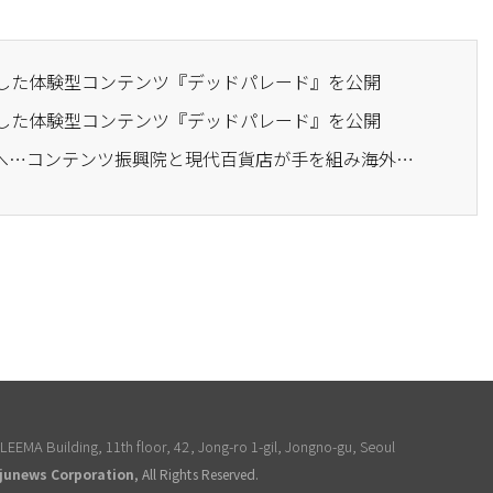
にした体験型コンテンツ『デッドパレード』を公開
にした体験型コンテンツ『デッドパレード』を公開
· K-ファッション、世界へ…コンテンツ振興院と現代百貨店が手を組み海外展開を拡大
EEMA Building, 11th floor, 42, Jong-ro 1-gil, Jongno-gu, Seoul
junews Corporation
, All Rights Reserved.