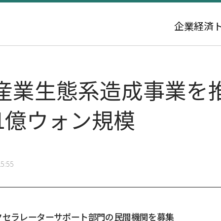
企業
経済
産業生態系造成事業を
1億ウォン規模
5:55
クセラレーターサポート部門の民間機関を募集