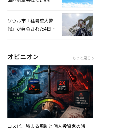
録…「上半期搭乗率
93%」
ソウル市「猛暑重大警
報」が発令された4日、
熱中症患者39人追加発
生
オピニオン
もっと見る
コスピ、強まる規制と個人投資家の賭