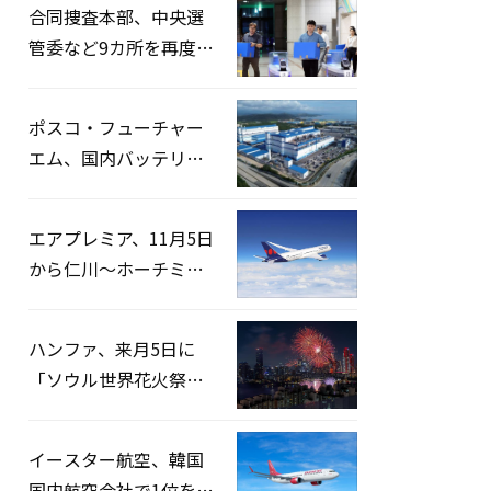
合同捜査本部、中央選
管委など9カ所を再度家
宅捜索…「投票率操
作」の資料を確保
ポスコ・フューチャー
エム、国内バッテリー
企業とLFP正極材19万ト
ンの供給契約を締結
エアプレミア、11月5日
から仁川〜ホーチミン
路線運航へ…3年2ヶ月
ぶりの再開
ハンファ、来月5日に
「ソウル世界花火祭り
2026」開催…韓・米・
英の3カ国が参加
イースター航空、韓国
国内航空会社で1位を記