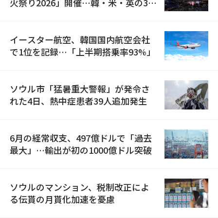
火祭り2026」開催…韓・米・英の3カ
国が参加
イースター航空、韓国国内航空会社
で1位を記録…「上半期搭乗率93%」
ソウル市「猛暑重大警報」が発令さ
れた4日、熱中症患者39人追加発生
6月の経常収支、497億ドルで「過去
最大」…輸出が初の1000億ドル突破
ソウルのマンション、税制改正によ
る伝貰の月貰化加速を憂慮