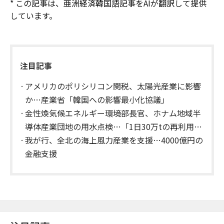
* この記事は、亜洲経済韓国語記事をAIが翻訳して提供
しています。
注目記事
アメリカのポリシリコン関税、太陽光産業に影響
か…産業省「韓国への影響最小化協議」
金性煥気候エネルギー環境部長官、ホナム地域半
導体産業団地の用水点検…「1日30万tの再利用水
供給」
我が行、全北の海上風力産業を支援…4000億円の
金融支援