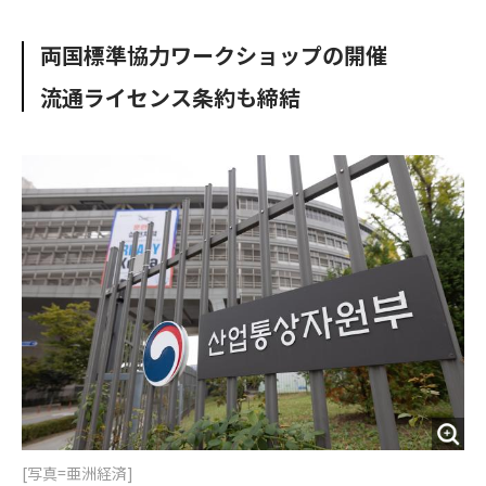
e
t
m
m
b
t
o
i
両国標準協力ワークショップの開催
o
e
u
n
o
r
t
流通ライセンス条約も締結
k
[写真=亜洲経済]