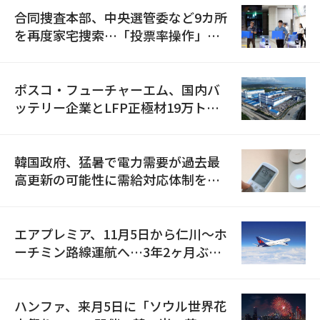
合同捜査本部、中央選管委など9カ所
を再度家宅捜索…「投票率操作」の
資料を確保
ポスコ・フューチャーエム、国内バ
ッテリー企業とLFP正極材19万トン
の供給契約を締結
韓国政府、猛暑で電力需要が過去最
高更新の可能性に需給対応体制を点
検
エアプレミア、11月5日から仁川〜ホ
ーチミン路線運航へ…3年2ヶ月ぶり
の再開
ハンファ、来月5日に「ソウル世界花