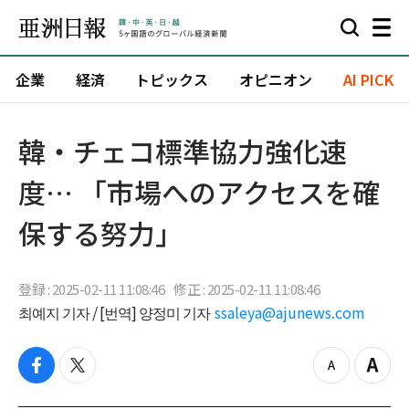
企業
経済
トピックス
オピニオン
AI PICK
韓・チェコ標準協力強化速
度… 「市場へのアクセスを確
保する努力」
登録 : 2025-02-11 11:08:46
修正 : 2025-02-11 11:08:46
최예지 기자 / [번역] 양정미 기자
ssaleya@ajunews.com
f
t
z
Z
a
w
o
o
c
i
o
o