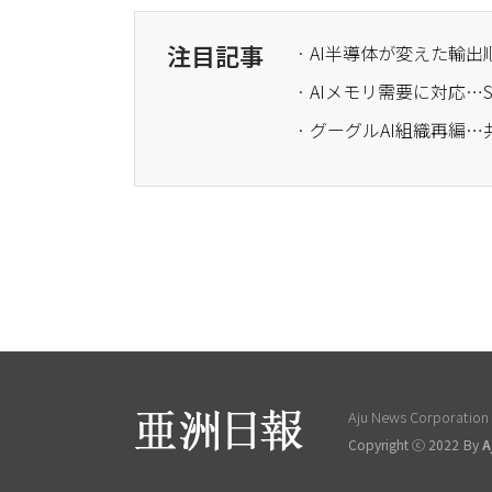
注目記事
· AI半導体が変えた輸
· AIメモリ需要に対応
· グーグルAI組織再編
Aju News Corporation L
Copyright ⓒ 2022 By
A