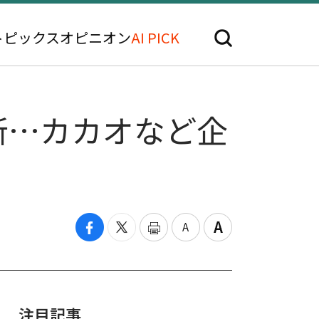
トピックス
オピニオン
AI PICK
断…カカオなど企
注目記事