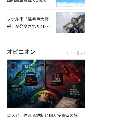
録…「上半期搭乗率
93%」
ソウル市「猛暑重大警
報」が発令された4日、
熱中症患者39人追加発
生
オピニオン
もっと見る
コスピ、強まる規制と個人投資家の賭