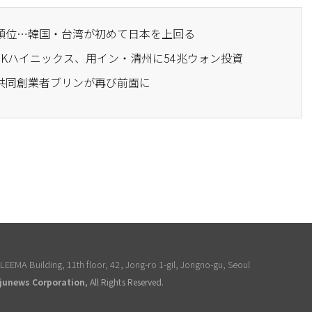
出順位…韓国・台湾が初めて日本を上回る
…SKハイニックス、用イン・清州に54兆ウォン投資
…共同創業者ブリンが再び前面に
EEMA Building, 11th floor, 42, Jong-ro 1-gil, Jongno-gu, Seoul
junews Corporation
, All Rights Reserved.