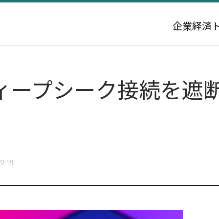
企業
経済
ィープシーク接続を遮
2:19