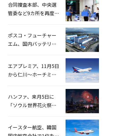
合同捜査本部、中央選
管委など9カ所を再度家
宅捜索…「投票率操
作」の資料を確保
ポスコ・フューチャー
エム、国内バッテリー
企業とLFP正極材19万ト
ンの供給契約を締結
エアプレミア、11月5日
から仁川〜ホーチミン
路線運航へ…3年2ヶ月
ぶりの再開
ハンファ、来月5日に
「ソウル世界花火祭り
2026」開催…韓・米・
英の3カ国が参加
イースター航空、韓国
国内航空会社で1位を記